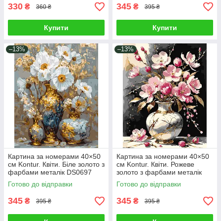
330
345
₴
₴
360 ₴
395 ₴
Купити
Купити
–13%
–13%
Картина за номерами 40×50
Картина за номерами 40×50
см Kontur. Квіти. Біле золото з
см Kontur. Квіти. Рожеве
фарбами металік DS0697
золото з фарбами металік
DS0688
Готово до відправки
Готово до відправки
345
345
₴
₴
395 ₴
395 ₴