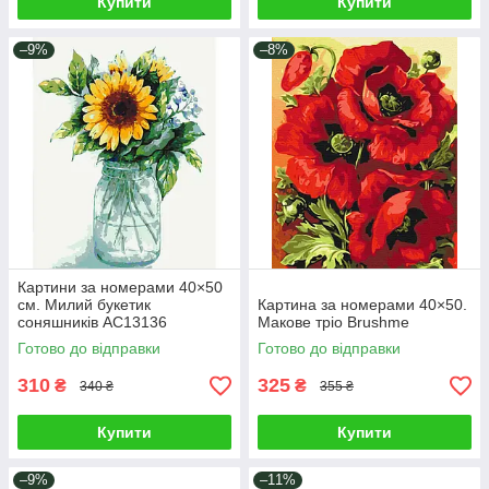
Купити
Купити
–9%
–8%
Картини за номерами 40×50
см. Милий букетик
Картина за номерами 40×50.
соняшників АС13136
Макове тріо Brushme
Готово до відправки
Готово до відправки
310
325
₴
₴
340 ₴
355 ₴
Купити
Купити
–9%
–11%