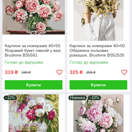
Картини за номерами 40×50.
Картини за номерами 40×50.
Яскравий букет півоній у вазі.
Оберемок польових
Brushme BS5581
ромашок. Brushme BS52535
Готово до відправки
Готово до відправки
319
325
₴
₴
349 ₴
355 ₴
Купити
Купити
–12%
Новинка
–10%