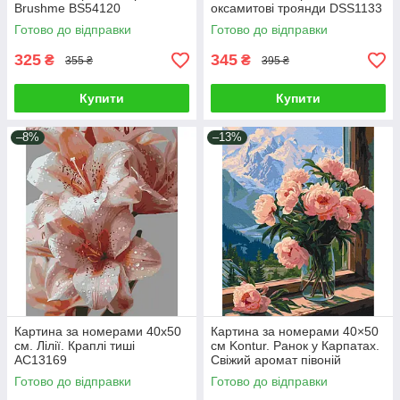
Brushme BS54120
оксамитові троянди DSS1133
Готово до відправки
Готово до відправки
325
345
₴
₴
355 ₴
395 ₴
Купити
Купити
–8%
–13%
Картина за номерами 40х50
Картина за номерами 40×50
см. Лілії. Краплі тиші
см Kontur. Ранок у Карпатах.
AC13169
Свіжий аромат півоній
DSS1132
Готово до відправки
Готово до відправки