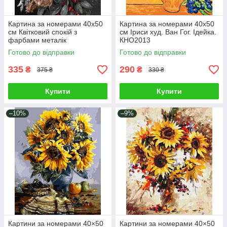
Картина за номерами 40х50
Картина за номерами 40х50
см Квітковий спокій з
см Іриси худ. Ван Гог. Ідейка.
фарбами металік
КНО2013
©art_selena_ua Ідейка
Готово до відправки
Готово до відправки
KHO3343
335
290
₴
₴
375 ₴
330 ₴
Купити
Купити
–10%
–9%
Картини за номерами 40×50
Картини за номерами 40×50