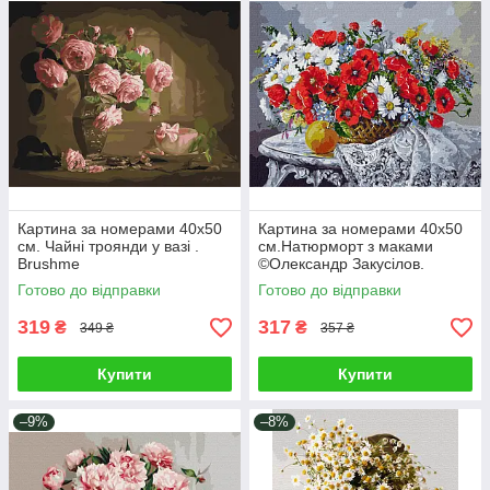
Картина за номерами 40х50
Картина за номерами 40х50
см. Чайні троянди у вазі .
см.Натюрморт з маками
Brushme
©Олександр Закусілов.
Ідейка. КНО3120
Готово до відправки
Готово до відправки
319
317
₴
₴
349 ₴
357 ₴
Купити
Купити
–9%
–8%