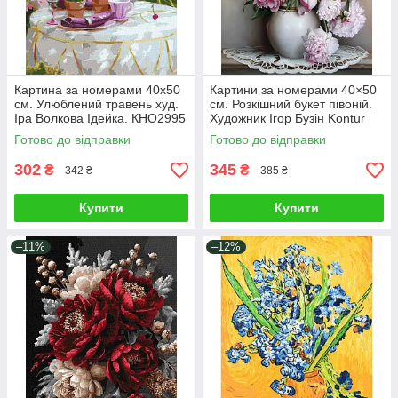
Картина за номерами 40х50
Картини за номерами 40×50
см. Улюблений травень худ.
см. Розкішний букет півоній.
Іра Волкова Ідейка. КНО2995
Художник Ігор Бузін Kontur
Готово до відправки
Готово до відправки
302
345
₴
₴
342 ₴
385 ₴
Купити
Купити
–11%
–12%