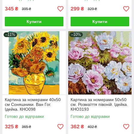
345
299
₴
₴
395 ₴
329 ₴
Купити
Купити
–11%
–10%
Картина за номерами 40х50
Картина за номерами 50х50
см Соняшники. Ван Гог.
см. Розмаїття півоній. Ідейка.
Ідейка. КНО098
КНО3193
Готово до відправки
Готово до відправки
325
362
₴
₴
365 ₴
402 ₴