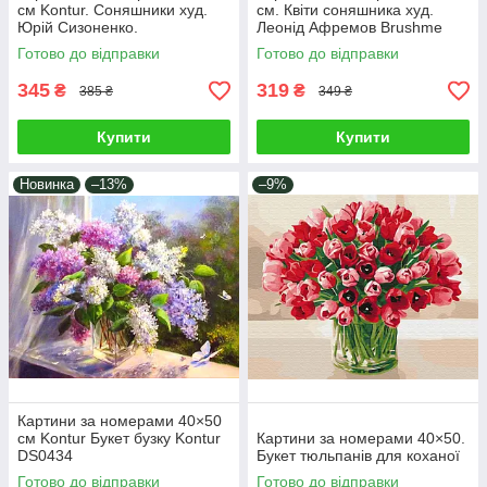
см Kontur. Соняшники худ.
см. Квіти соняшника худ.
Юрій Сизоненко.
Леонід Афремов Brushme
Готово до відправки
Готово до відправки
345
319
₴
₴
385 ₴
349 ₴
Купити
Купити
Новинка
–13%
–9%
Картини за номерами 40×50
см Kontur Букет бузку Kontur
Картини за номерами 40×50.
DS0434
Букет тюльпанів для коханої
Готово до відправки
Готово до відправки