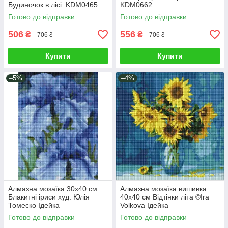
Будиночок в лісі. KDM0465
KDM0662
Готово до відправки
Готово до відправки
506
556
₴
₴
706 ₴
706 ₴
Купити
Купити
–5%
–4%
Алмазна мозаїка 30х40 см
Алмазна мозаїка вишивка
Блакитні іриси худ. Юлія
40х40 см Відтінки літа ©Ira
Томеско Ідейка
Volkova Ідейка
Готово до відправки
Готово до відправки