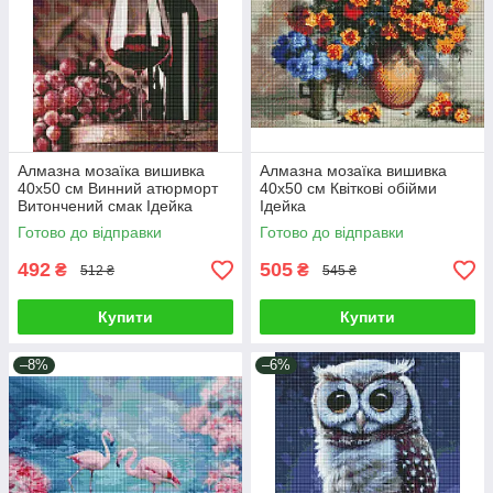
Алмазна мозаїка вишивка
Алмазна мозаїка вишивка
40х50 см Винний атюрморт
40х50 см Квіткові обійми
Витончений смак Ідейка
Ідейка
Готово до відправки
Готово до відправки
492
505
₴
₴
512 ₴
545 ₴
Купити
Купити
–8%
–6%