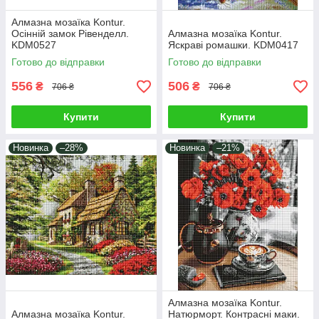
Алмазна мозаїка Kontur.
Осінній замок Рівенделл.
Алмазна мозаїка Kontur.
KDM0527
Яскраві ромашки. KDM0417
Готово до відправки
Готово до відправки
556
506
₴
₴
706 ₴
706 ₴
Купити
Купити
Новинка
–28%
Новинка
–21%
Алмазна мозаїка Kontur.
Алмазна мозаїка Kontur.
Натюрморт. Контрасні маки.