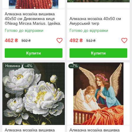
Алмазна мозаїка вишивка
40х50 см Дивовижна киця
Алмазна мозаїка 40х50 см
©Neag Mircea Marius. Ідейка.
Амурський тигр
АМО7350
Готово до відправки
Готово до відправки
462
492
₴
₴
502 ₴
512 ₴
Купити
Купити
Новинка
–4%
–7%
Алмазна мозаїка вишивка
Алмазна мозаїка вишивка