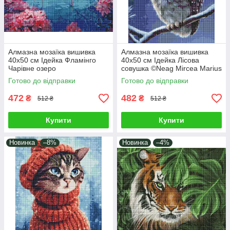
Алмазна мозаїка вишивка
Алмазна мозаїка вишивка
40х50 см Ідейка Фламінго
40х50 см Ідейка Лісова
Чарівне озеро
совушка ©Neag Mircea Marius
Готово до відправки
Готово до відправки
472
482
₴
₴
512 ₴
512 ₴
Купити
Купити
Новинка
–8%
Новинка
–4%