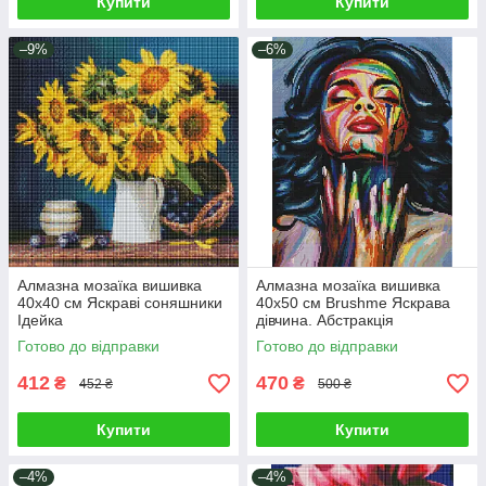
Купити
Купити
–9%
–6%
Алмазна мозаїка вишивка
Алмазна мозаїка вишивка
40х40 см Яскраві соняшники
40х50 см Brushme Яскрава
Ідейка
дівчина. Абстракція
Готово до відправки
Готово до відправки
412
470
₴
₴
452 ₴
500 ₴
Купити
Купити
–4%
–4%