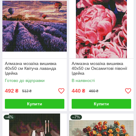
Алмазна мозаїка вишивка
Алмазна мозаїка вишивка
40х50 см Квітуча лаванда
40х50 см Оксамитові півонії
Ідейка
Ідейка
Готово до відправки
В наявності
492
440
₴
₴
512 ₴
460 ₴
Купити
Купити
–4%
–7%