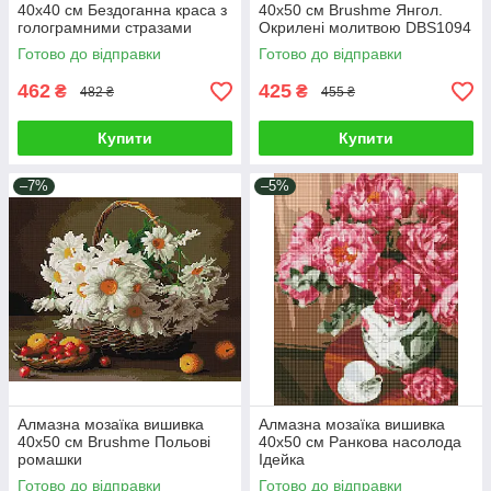
40х40 см Бездоганна краса з
40х50 см Brushme Янгол.
голограмними стразами
Окрилені молитвою DBS1094
Готово до відправки
Готово до відправки
462
425
₴
₴
482 ₴
455 ₴
Купити
Купити
–7%
–5%
Алмазна мозаїка вишивка
Алмазна мозаїка вишивка
40х50 см Brushme Польові
40х50 см Ранкова насолода
ромашки
Ідейка
Готово до відправки
Готово до відправки