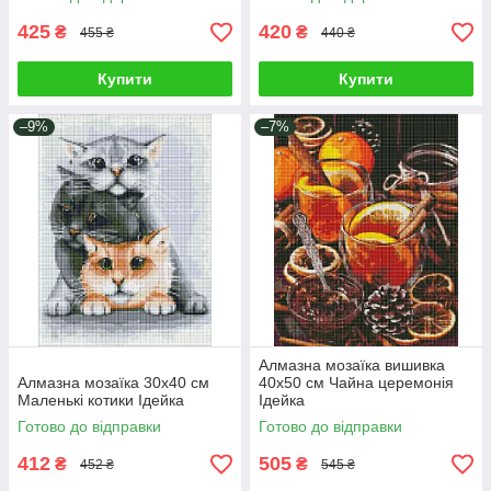
425
420
₴
₴
455 ₴
440 ₴
Купити
Купити
–9%
–7%
Алмазна мозаїка вишивка
Алмазна мозаїка 30х40 см
40х50 см Чайна церемонія
Маленькі котики Ідейка
Ідейка
Готово до відправки
Готово до відправки
412
505
₴
₴
452 ₴
545 ₴