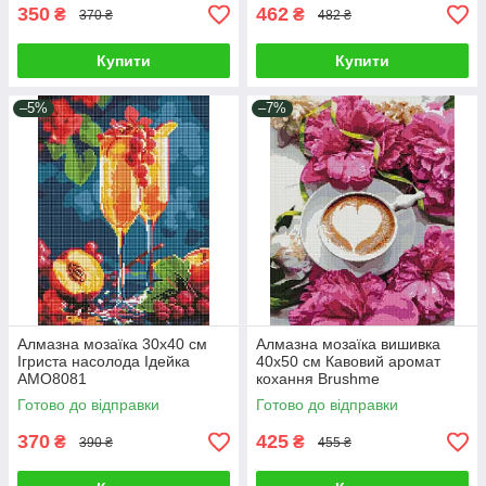
350
462
₴
₴
370 ₴
482 ₴
Купити
Купити
–5%
–7%
Алмазна мозаїка 30х40 см
Алмазна мозаїка вишивка
Ігриста насолода Ідейка
40х50 см Кавовий аромат
АМО8081
кохання Brushme
Готово до відправки
Готово до відправки
370
425
₴
₴
390 ₴
455 ₴