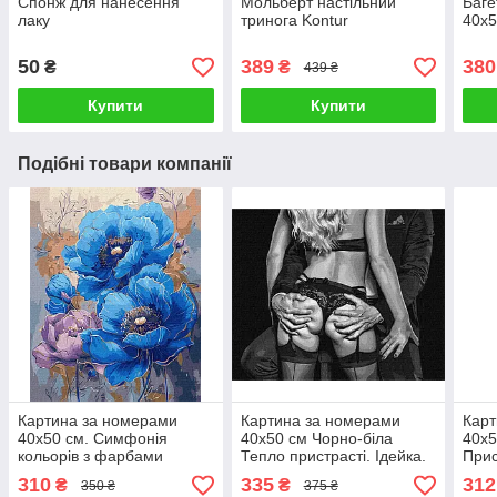
Спонж для нанесення
Мольберт настільний
Баге
лаку
тринога Kontur
40х5
50
389
380
₴
₴
439 ₴
Купити
Купити
Подібні товари компанії
Картина за номерами
Картина за номерами
Карт
40х50 см. Симфонія
40х50 см Чорно-біла
40х5
кольорів з фарбами
Тепло пристрасті. Ідейка.
Прис
металік
КНО8404
KHO
310
335
312
₴
₴
350 ₴
375 ₴
©victoria_art___Ідейка