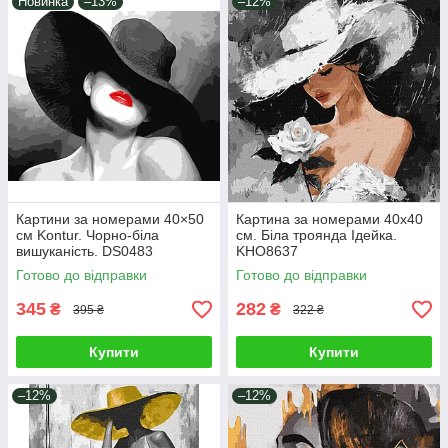
Новинка
–13%
–12%
Картини за номерами 40×50
Картина за номерами 40х40
см Kontur. Чорно-біла
см. Біла троянда Ідейка.
вишуканість. DS0483
KHO8637
Готово до відправки
Готово до відправки
345
282
₴
₴
395 ₴
322 ₴
Купити
Купити
–12%
–12%