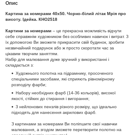
Опис
Картина за номерами 40х50. Чорно-білий літак Мрія про
висоту
. Ідейка. КНО2518
Картини за номерами
– це прекрасна можливість відчути
себе справжнім художником без особливих навичок і витрат. З
їх допомогою Ви зможете прикрасити свій будинок, зробити
незвичайний подарунок або ж просто скоротати час за
цікавим творчим заняттям.
Набір для малювання дуже зручний у використанні і
складається з:
Художнього полотна на підрамнику, просоченого
спеціальними засобами, які сприяють рівномірному
розподілу фарби;
Набору необхідних фарб (14-36 кольорів), високої
якості, стійких до стирання і вигорання;
3 нейлонових пензлів різного розміру, що ідеально
підходять для нанесення акрилових фарб.
З картинами за номерами Ви поліпшите свої навички
малювання, а згодом зможете перетворити полотно на