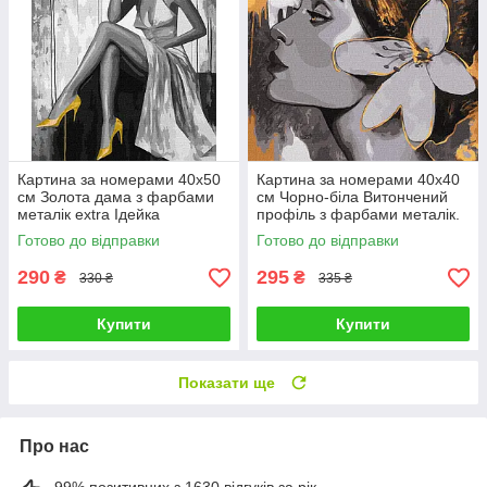
Картина за номерами 40х50
Картина за номерами 40х40
см Золота дама з фарбами
см Чорно-біла Витончений
металік extra Ідейка
профіль з фарбами металiк.
KHO8539
Ідейка. КНО4813
Готово до відправки
Готово до відправки
290
295
₴
₴
330 ₴
335 ₴
Купити
Купити
Показати ще
Про нас