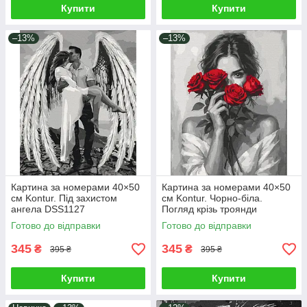
Купити
Купити
–13%
–13%
Картина за номерами 40×50
Картина за номерами 40×50
см Kontur. Під захистом
см Kontur. Чорно-біла.
ангела DSS1127
Погляд крізь троянди
DSS1128
Готово до відправки
Готово до відправки
345
345
₴
₴
395 ₴
395 ₴
Купити
Купити