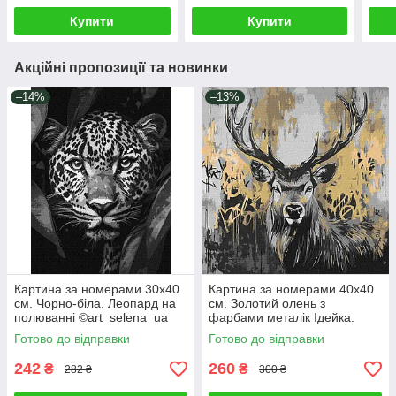
КНО3275
Купити
Купити
Акційні пропозиції та новинки
–14%
–13%
Картина за номерами 30х40
Картина за номерами 40х40
см. Чорно-біла. Леопард на
см. Золотий олень з
полюванні ©art_selena_ua
фарбами металік Ідейка.
Ідейка. KHO6670
KHO6725
Готово до відправки
Готово до відправки
242
260
₴
₴
282 ₴
300 ₴