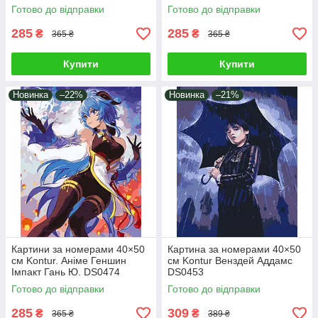
Готово до відправки
Готово до відправки
285
285
₴
₴
365 ₴
365 ₴
Купити
Купити
Новинка
–22%
Новинка
–21%
Картини за номерами 40×50
Картина за номерами 40×50
см Kontur. Аніме Геншин
см Kontur Венздей Аддамс
Імпакт Гань Ю. DS0474
DS0453
Готово до відправки
Готово до відправки
285
309
₴
₴
365 ₴
389 ₴