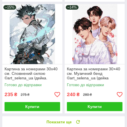
–15%
–14%
Картина за номерами 30х40
Картина за номерами 30×40
см. Сповнений силою
см. Музичний бенд
©art_selena_ua Ідейка.
©art_selena_ua Ідейка
KHO8387
КНО8394
Готово до відправки
Готово до відправки
235
240
₴
₴
275 ₴
280 ₴
Купити
Купити
Показати ще