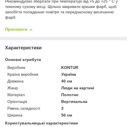
Рекомендуємо зберігати при температурі від +5 до +25 ° C у
темному сухому місці. Щільно закривати кришки фарб, щоб
запобігти попаданню повітря та передчасному висиханню
фарб.
Приховати
Характеристики
Основні атрибути
Виробник
KONTUR
Країна виробник
Україна
Довжина
40 см
Жанр
Люди на картині
Матеріал
Полотно
Орієнтація
Вертикальна
Рівень складності
3
Ширина
50 см
Користувальницькі характеристики