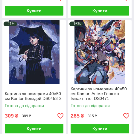
Купити
Купити
–21%
–16%
Картини за номерами 40×50
Картина за номерами 40×50
см Kontur. Аніме Геншин
см Kontur Венздей DS0453-2
Імпакт Ітто. DS0471
Готово до відправки
Готово до відправки
309
265
₴
₴
389 ₴
315 ₴
Купити
Купити