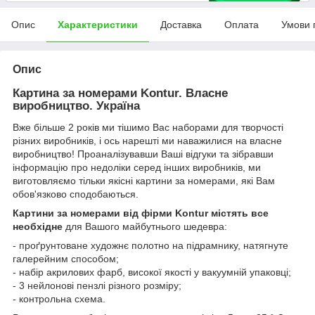
Опис
Характеристики
Доставка
Оплата
Умови 
Опис
Картина за номерами Kontur. Власне
виробництво. Україна
Вже більше 2 років ми тішимо Вас наборами для творчості
різних виробників, і ось нарешті ми наважилися на власне
виробництво! Проаналізувавши Ваші відгуки та зібравши
інформацію про недоліки серед інших виробників, ми
виготовляємо тільки якісні картини за номерами, які Вам
обов'язково сподобаються.
Картини за номерами від фірми Kontur містять все
необхідне
для Вашого майбутнього шедевра:
- проґрунтоване художнє полотно на підрамнику, натягнуте
галерейним способом;
- набір акрилових фарб, високої якості у вакуумній упаковці;
- 3 нейлонові пензлі різного розміру;
- контрольна схема.