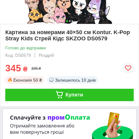
Картина за номерами 40×50 см Kontur. K-Pop
Stray Kids Стрей Кідс SKZOO DS0579
Готово до відправки
Код: DS0579
Роздріб
345
₴
395 ₴
Економія
50 ₴
Залишилось
10 днів
Купити