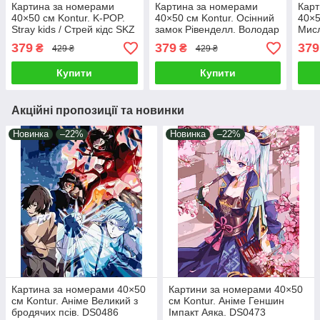
Картина за номерами
Картина за номерами
Карт
40×50 см Kontur. K-POP.
40×50 см Kontur. Осінний
40×5
Stray kids / Стрей кідс SKZ
замок Рівенделл. Володар
Мисл
DSS1136
перснів DS0527
HUN
379
379
379
₴
₴
429 ₴
429 ₴
Купити
Купити
Акційні пропозиції та новинки
Новинка
–22%
Новинка
–22%
Картина за номерами 40×50
Картини за номерами 40×50
см Kontur. Аніме Великий з
см Kontur. Аніме Геншин
бродячих псів. DS0486
Імпакт Аяка. DS0473