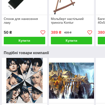
Спонж для нанесення
Мольберт настільний
Баге
лаку
тринога Kontur
40х5
50
389
380
₴
₴
439 ₴
Купити
Купити
Подібні товари компанії