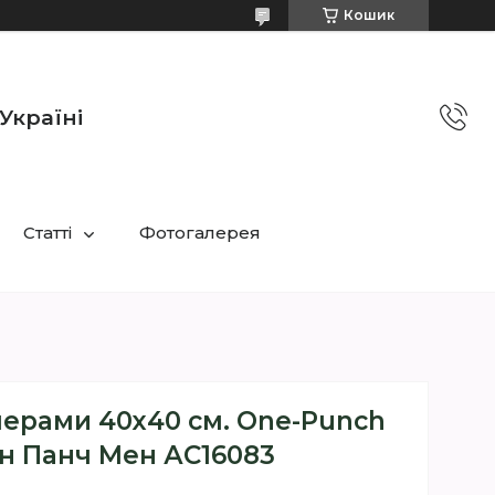
Кошик
Україні
Статті
Фотогалерея
мерами 40х40 см. One-Punch
н Панч Мен АС16083