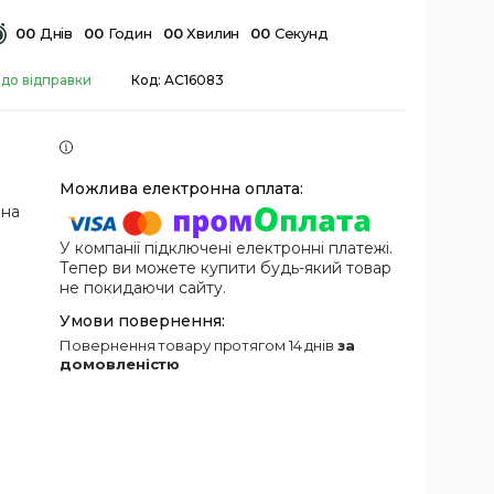
0
0
Днів
0
0
Годин
0
0
Хвилин
0
0
Секунд
 до відправки
Код:
AC16083
 на
У компанії підключені електронні платежі.
Тепер ви можете купити будь-який товар
не покидаючи сайту.
повернення товару протягом 14 днів
за
домовленістю