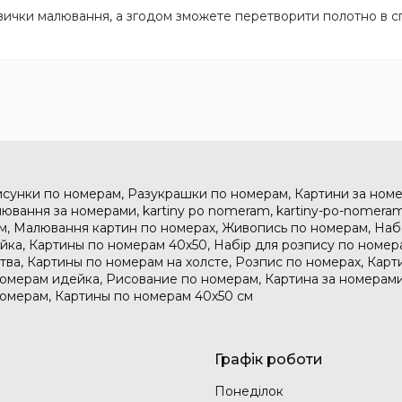
вички малювання, а згодом зможете перетворити полотно в сп
исунки по номерам, Разукрашки по номерам, Картини за номе
ювання за номерами, kartiny po nomeram, kartiny-po-nomeram
м, Малювання картин по номерах, Живопись по номерам, На
дейка, Картины по номерам 40х50, Набір для розпису по номе
тва, Картины по номерам на холсте, Розпис по номерах, Карт
номерам идейка, Рисование по номерам, Картина за номерами
номерам, Картины по номерам 40х50 см
Графік роботи
Понеділок