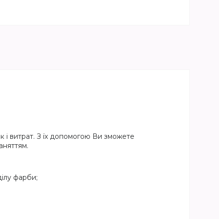
 і витрат. З їх допомогою Ви зможете
аняттям.
ілу фарби;