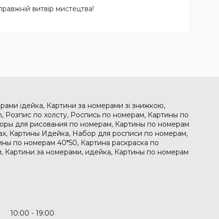
равжній витвір мистецтва!
рами ідейка, Картини за номерами зі знижкою,
, Розпис по холсту, Роспись по номерам, Картины по
боры для рисования по номерам, Картины по номерам
рах, Картины Идейка, Набор для росписи по номерам,
ины по номерам 40*50, Картина раскраска по
, Картини за номерами, идейка, Картины по номерам
10:00
19:00