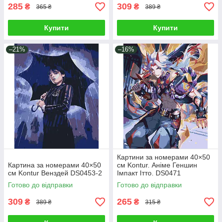
285
309
₴
₴
365 ₴
389 ₴
Купити
Купити
–21%
–16%
Картини за номерами 40×50
Картина за номерами 40×50
см Kontur. Аніме Геншин
см Kontur Венздей DS0453-2
Імпакт Ітто. DS0471
Готово до відправки
Готово до відправки
309
265
₴
₴
389 ₴
315 ₴