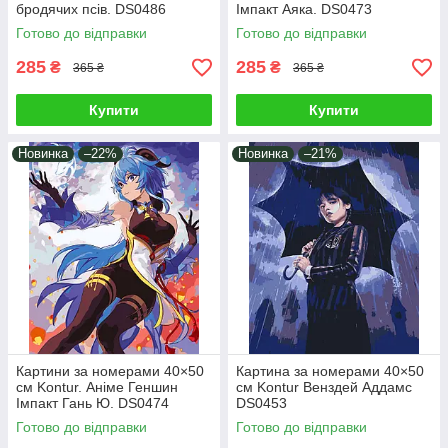
бродячих псів. DS0486
Імпакт Аяка. DS0473
Готово до відправки
Готово до відправки
285
285
₴
₴
365 ₴
365 ₴
Купити
Купити
Новинка
–22%
Новинка
–21%
Картини за номерами 40×50
Картина за номерами 40×50
см Kontur. Аніме Геншин
см Kontur Венздей Аддамс
Імпакт Гань Ю. DS0474
DS0453
Готово до відправки
Готово до відправки