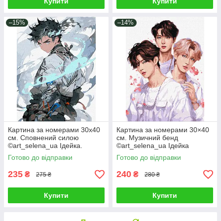
Купити
Купити
–15%
–14%
Картина за номерами 30х40
Картина за номерами 30×40
см. Сповнений силою
см. Музичний бенд
©art_selena_ua Ідейка.
©art_selena_ua Ідейка
KHO8387
КНО8394
Готово до відправки
Готово до відправки
235
240
₴
₴
275 ₴
280 ₴
Купити
Купити