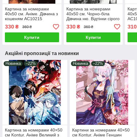
Картина за номерами
Картина за номерами
Карт
40х50 см. Аніме. Дівчина з
40х50 см. Чорно-біла
40х5
кошеням AC10215
Дівчина ню. Відтінки сірого
АС1
AC10176
330
330
310
₴
₴
360 ₴
360 ₴
Купити
Купити
Акційні пропозиції та новинки
Новинка
–22%
Новинка
–22%
Картина за номерами 40×50
Картини за номерами 40×50
см Kontur. Аніме Великий з
см Kontur. Аніме Геншин