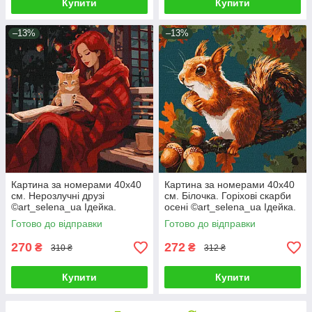
Купити
Купити
–13%
–13%
Картина за номерами 40х40
Картина за номерами 40х40
см. Нерозлучні друзі
см. Білочка. Горіхові скарби
©art_selena_ua Ідейка.
осені ©art_selena_ua Ідейка.
KHO2543
KHO6817
Готово до відправки
Готово до відправки
270
272
₴
₴
310 ₴
312 ₴
Купити
Купити