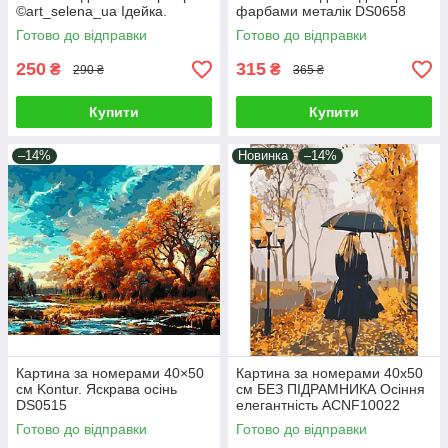
©art_selena_ua Ідейка.
фарбами металік DS0658
KHO5725
Готово до відправки
Готово до відправки
250
315
₴
₴
290 ₴
365 ₴
Купити
Купити
–14%
Новинка
–14%
Картина за номерами 40×50
Картина за номерами 40х50
см Kontur. Яскрава осінь
см БЕЗ ПІДРАМНИКА Осіння
DS0515
елегантність ACNF10022
Готово до відправки
Готово до відправки