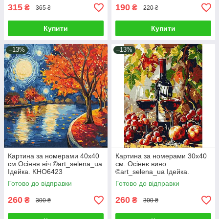
315
190
₴
₴
365 ₴
220 ₴
Купити
Купити
–13%
–13%
Картина за номерами 40х40
Картина за номерами 30х40
см.Осіння ніч ©art_selena_ua
см. Осіннє вино
Ідейка. KHO6423
©art_selena_ua Ідейка.
KHO5705
Готово до відправки
Готово до відправки
260
260
₴
₴
300 ₴
300 ₴