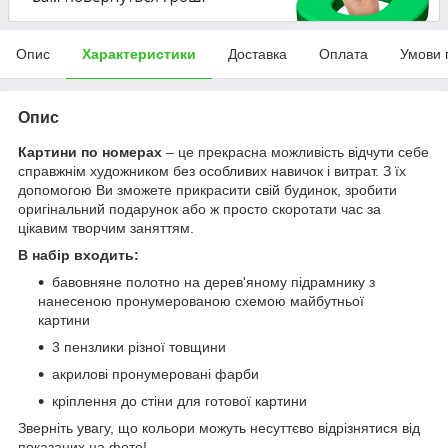
Опис
Характеристики
Доставка
Оплата
Умови 
Опис
Картини по номерах
– це прекрасна можливість відчути себе
справжнім художником без особливих навичок і витрат. З їх
допомогою Ви зможете прикрасити свій будинок, зробити
оригінальний подарунок або ж просто скоротати час за
цікавим творчим заняттям.
В набір входить:
бавовняне полотно на дерев'яному підрамнику з
нанесеною пронумерованою схемою майбутньої
картини
3 пензлики різної товщини
акрилові пронумеровані фарби
кріплення до стіни для готової картини
Зверніть увагу, що кольори можуть несуттєво відрізнятися від
показаних на фото!