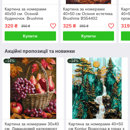
Картина за номерами
Картина за номерами
Карт
40х50 см. Осінній
40×50 см Осіння естетика
40×5
будиночок. Brushme
Brushme BS54402
про
BS5
320
325
319
₴
₴
350 ₴
355 ₴
Купити
Купити
Акційні пропозиції та новинки
–14%
–14%
Картина за номерами 30х40
Картина за номерами 40×50
см. Лавандовий натюрморт
см Kontur Водоспад в горах з