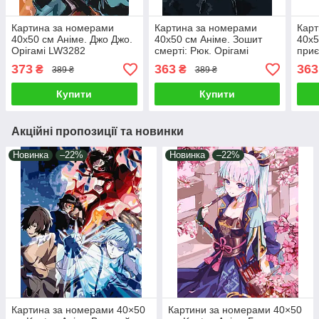
Картина за номерами
Картина за номерами
Карт
40х50 см Аніме. Джо Джо.
40х50 см Аніме. Зошит
40х5
Орігамі LW3282
смерті: Рюк. Орігамі
приє
LW3209
Момо
373
363
363
₴
₴
389 ₴
389 ₴
LW3
Купити
Купити
Акційні пропозиції та новинки
Новинка
–22%
Новинка
–22%
Картина за номерами 40×50
Картини за номерами 40×50