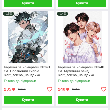
Купити
Купити
–15%
–14%
Картина за номерами 30х40
Картина за номерами 30×40
см. Сповнений силою
см. Музичний бенд
©art_selena_ua Ідейка.
©art_selena_ua Ідейка
KHO8387
КНО8394
Готово до відправки
Готово до відправки
235
240
₴
₴
275 ₴
280 ₴
Купити
Купити