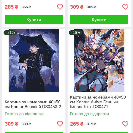
285
309
₴
₴
365 ₴
389 ₴
Купити
Купити
–21%
–16%
Картини за номерами 40×50
Картина за номерами 40×50
см Kontur. Аніме Геншин
см Kontur Венздей DS0453-2
Імпакт Ітто. DS0471
Готово до відправки
Готово до відправки
309
265
₴
₴
389 ₴
315 ₴