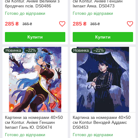
см Kontur. Аніме Великий з
см Kontur. Аніме Геншин
бродячих псів. DS0486
Імпакт Аяка. DS0473
Готово до відправки
Готово до відправки
285
285
₴
₴
365 ₴
365 ₴
Купити
Купити
Новинка
–22%
Новинка
–21%
Картини за номерами 40×50
Картина за номерами 40×50
см Kontur. Аніме Геншин
см Kontur Венздей Аддамс
Імпакт Гань Ю. DS0474
DS0453
Готово до відправки
Готово до відправки