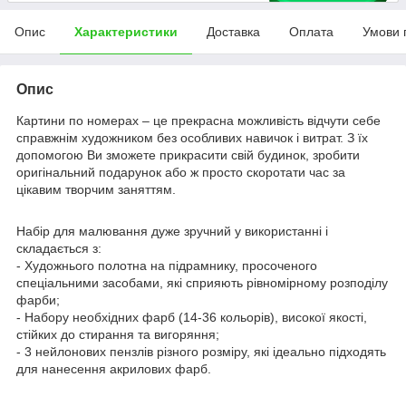
Опис
Характеристики
Доставка
Оплата
Умови 
Опис
Картини по номерах – це прекрасна можливість відчути себе
справжнім художником без особливих навичок і витрат. З їх
допомогою Ви зможете прикрасити свій будинок, зробити
оригінальний подарунок або ж просто скоротати час за
цікавим творчим заняттям.
Набір для малювання дуже зручний у використанні і
складається з:
- Художнього полотна на підрамнику, просоченого
спеціальними засобами, які сприяють рівномірному розподілу
фарби;
- Набору необхідних фарб (14-36 кольорів), високої якості,
стійких до стирання та вигоряння;
- 3 нейлонових пензлів різного розміру, які ідеально підходять
для нанесення акрилових фарб.