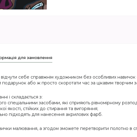
ормація для замовлення
 відчути себе справжнім художником без особливих навичок і
 подарунок або ж просто скоротати час за цікавим творчим з
ні і складається з:
ого спеціальними засобами, які сприяють рівномірному розпод
кої якості, стійких до стирання та вигоряння;
еально підходять для нанесення акрилових фарб.
вички малювання, а згодом зможете перетворити полотно в сп