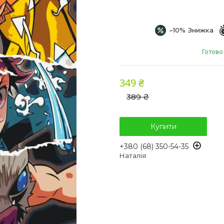
–10%
Готово
349 ₴
389 ₴
Купити
+380 (68) 350-54-35
Наталія