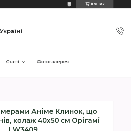
Кошик
Україні
Статті
Фотогалерея
омерами Аніме Клинок, що
нів, колаж 40х50 см Орігамі
LW3409