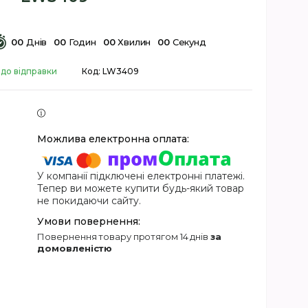
0
0
Днів
0
0
Годин
0
0
Хвилин
0
0
Секунд
 до відправки
Код:
LW3409
У компанії підключені електронні платежі.
Тепер ви можете купити будь-який товар
не покидаючи сайту.
повернення товару протягом 14 днів
за
домовленістю