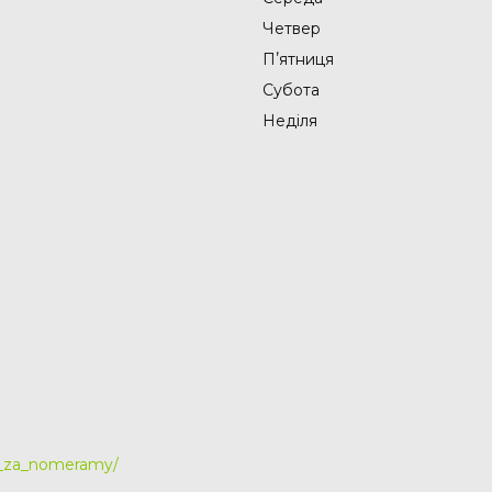
Четвер
Пʼятниця
Субота
Неділя
y_za_nomeramy/