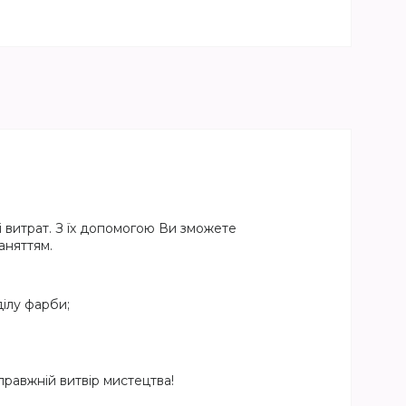
 витрат. З їх допомогою Ви зможете
аняттям.
ілу фарби;
равжній витвір мистецтва!