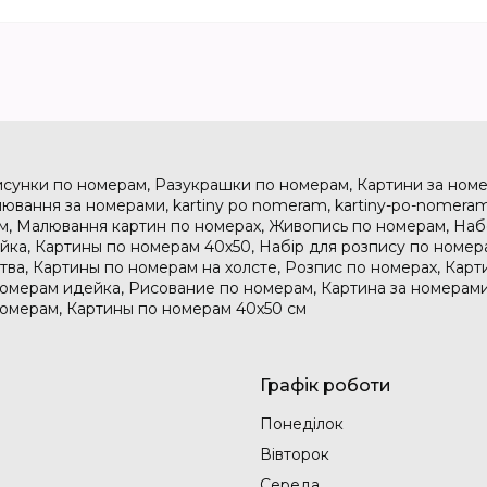
исунки по номерам, Разукрашки по номерам, Картини за номе
ювання за номерами, kartiny po nomeram, kartiny-po-nomeram
м, Малювання картин по номерах, Живопись по номерам, На
дейка, Картины по номерам 40х50, Набір для розпису по номе
тва, Картины по номерам на холсте, Розпис по номерах, Карт
номерам идейка, Рисование по номерам, Картина за номерами
номерам, Картины по номерам 40х50 см
Графік роботи
Понеділок
Вівторок
Середа