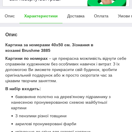
Опис
Характеристики
Доставка
Оплата
Умови 
Опис
Картина за номерами 40х50 см. Зізнання в
коханні Brushme 3885
Картини по номерах
– це прекрасна можливість відчути себе
справжнім художником без особливих навичок і витрат. З їх
допомогою Ви зможете прикрасити свій будинок, зробити
оригінальний подарунок або ж просто скоротати час за
цікавим творчим заняттям.
В набір входить:
бавовняне полотно на дерев'яному підрамнику з
нанесеною пронумерованою схемою майбутньої
картини
3 пензлики різної товщини
акрилові пронумеровані фарби
кріплення до стіни для готової картини