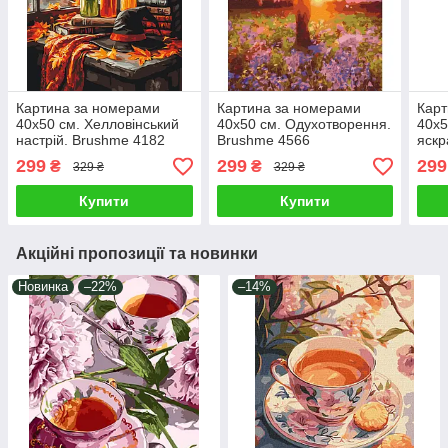
Картина за номерами
Картина за номерами
Карт
40х50 см. Хелловінський
40х50 см. Одухотворення.
40х5
настрій. Brushme 4182
Brushme 4566
яскр
299
299
299
₴
₴
329 ₴
329 ₴
Купити
Купити
Акційні пропозиції та новинки
Новинка
–22%
–14%