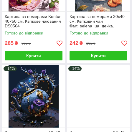
Картина за номерами Kontur
Картина за номерами 30х40
40×50 см. Квіткове чаювання
см. Квітковий чай
DS0564
©art_selena_ua Ідейка.
KHO5722
Готово до відправки
Готово до відправки
285
242
₴
₴
365 ₴
282 ₴
Купити
Купити
–14%
–14%