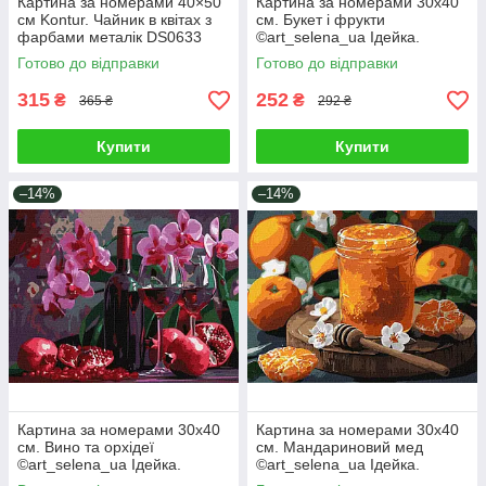
Картина за номерами 40×50
Картина за номерами 30х40
см Kontur. Чайник в квітах з
см. Букет і фрукти
фарбами металік DS0633
©art_selena_ua Ідейка.
KHO5693
Готово до відправки
Готово до відправки
315
252
₴
₴
365 ₴
292 ₴
Купити
Купити
–14%
–14%
Картина за номерами 30х40
Картина за номерами 30х40
см. Вино та орхідеї
см. Мандариновий мед
©art_selena_ua Ідейка.
©art_selena_ua Ідейка.
KHO5696
KHO5698