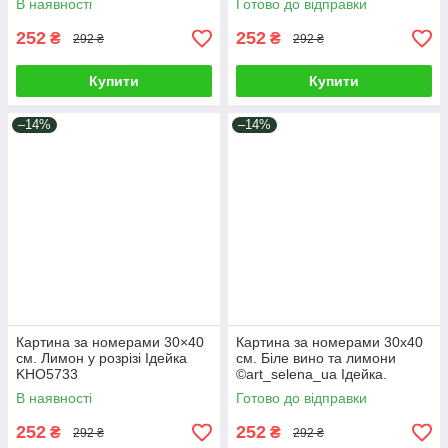
В наявності
Готово до відправки
252
252
₴
₴
292 ₴
292 ₴
Купити
Купити
–14%
–14%
Картина за номерами 30×40
Картина за номерами 30х40
см. Лимон у розрізі Ідейка
см. Біле вино та лимони
KHO5733
©art_selena_ua Ідейка.
KHO5769
В наявності
Готово до відправки
252
252
₴
₴
292 ₴
292 ₴