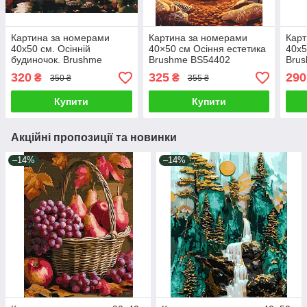
Картина за номерами
Картина за номерами
Карт
40х50 см. Осінній
40×50 см Осіння естетика
40х5
будиночок. Brushme
Brushme BS54402
Bru
320
325
290
₴
₴
350 ₴
355 ₴
Купити
Купити
Акційні пропозиції та новинки
–14%
–14%