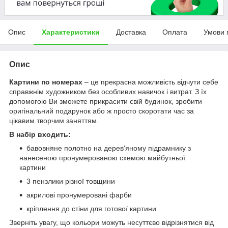
Опис
Характеристики
Доставка
Оплата
Умови 
Опис
Картини по номерах
– це прекрасна можливість відчути себе
справжнім художником без особливих навичок і витрат. З їх
допомогою Ви зможете прикрасити свій будинок, зробити
оригінальний подарунок або ж просто скоротати час за
цікавим творчим заняттям.
В набір входить:
бавовняне полотно на дерев'яному підрамнику з
нанесеною пронумерованою схемою майбутньої
картини
3 пензлики різної товщини
акрилові пронумеровані фарби
кріплення до стіни для готової картини
Зверніть увагу, що кольори можуть несуттєво відрізнятися від