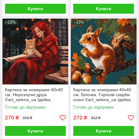
Купити
Купити
–13%
–13%
Картина за номерами 40х40
Картина за номерами 40х40
см. Нерозлучні друзі
см. Білочка. Горіхові скарби
©art_selena_ua Ідейка.
осені ©art_selena_ua Ідейка.
KHO2543
KHO6817
Готово до відправки
Готово до відправки
270
272
₴
₴
310 ₴
312 ₴
Купити
Купити