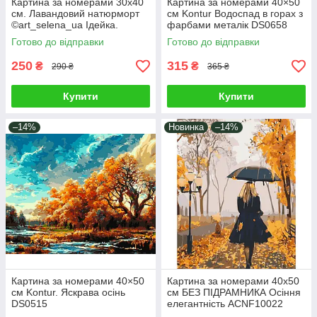
Картина за номерами 30х40
Картина за номерами 40×50
см. Лавандовий натюрморт
см Kontur Водоспад в горах з
©art_selena_ua Ідейка.
фарбами металік DS0658
KHO5725
Готово до відправки
Готово до відправки
250
315
₴
₴
290 ₴
365 ₴
Купити
Купити
–14%
Новинка
–14%
Картина за номерами 40×50
Картина за номерами 40х50
см Kontur. Яскрава осінь
см БЕЗ ПІДРАМНИКА Осіння
DS0515
елегантність ACNF10022