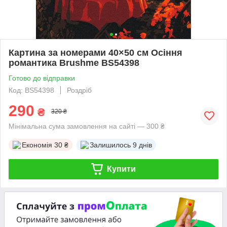
Картина за номерами 40×50 см Осіння
романтика Brushme BS54398
Готово до відправки
Код: BS54398
Роздріб
290
₴
320 ₴
Мінімальна сума замовлення на сайті — 300 ₴
Економія
30 ₴
Залишилось
9 днів
Купити