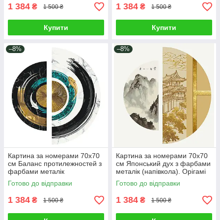
1 384
1 384
₴
₴
1 500 ₴
1 500 ₴
Купити
Купити
–8%
–8%
Картина за номерами 70х70
Картина за номерами 70х70
см Баланс протилежностей з
см Японський дух з фарбами
фарбами металік
металік (напівкола). Орігамі
(напівкола). Орігамі OSR1001
OSR1004
Готово до відправки
Готово до відправки
1 384
1 384
₴
₴
1 500 ₴
1 500 ₴