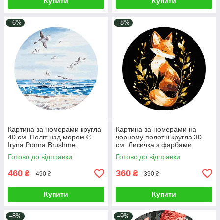
Купити
Купити
–6%
–8%
Картина за номерами кругла
Картина за номерами на
40 см. Політ над морем ©
чорному полотні кругла 30
Iryna Ponna Brushme
см. Лисичка з фарбами
RC00067L
металік Brushme RCB00126М
Готово до відправки
Готово до відправки
460
360
₴
₴
490 ₴
390 ₴
Купити
Купити
–8%
–9%