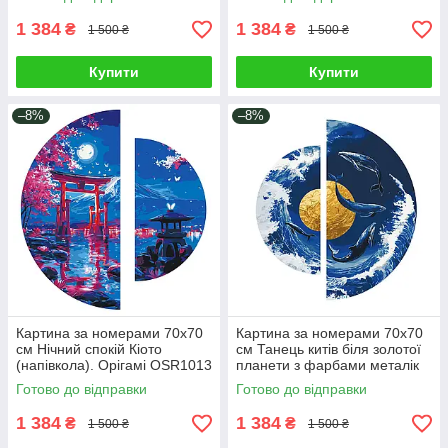
(напівкола). Орігамі OSR1009
1 384
1 384
₴
₴
1 500 ₴
1 500 ₴
Купити
Купити
–8%
–8%
Картина за номерами 70х70
Картина за номерами 70х70
см Нічний спокій Кіото
см Танець китів біля золотої
(напівкола). Орігамі OSR1013
планети з фарбами металік
(напівкола). Орігамі OSR1002
Готово до відправки
Готово до відправки
1 384
1 384
₴
₴
1 500 ₴
1 500 ₴