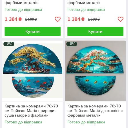
фарбами металік
фарбами металік
(напівкола). Орігамі OSR1003
(напівкола). Орігамі OSR1005
Готово до відправки
Готово до відправки
1 384
1 384
₴
₴
1 500 ₴
1 500 ₴
Купити
Купити
–8%
–8%
Картина за номерами 70х70
Картина за номерами 70х70
см Пейзаж. Магія природи:
см Пейзаж. Магія двох світів з
суша і море з фарбами
фарбами металік
металік (напівкола). Орігамі
(напівкола). Орігамі OSR1011
Готово до відправки
Готово до відправки
OSR1010