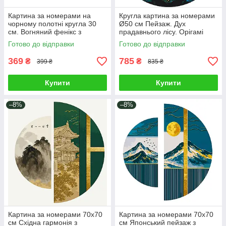
Картина за номерами на
Кругла картина за номерами
чорному полотні кругла 30
Ø50 см Пейзаж. Дух
см. Вогняний фенікс з
прадавнього лісу. Орігамі
фарбами металік Brushme
OR2003
Готово до відправки
Готово до відправки
RCB00125M
369
785
₴
₴
399 ₴
835 ₴
Купити
Купити
–8%
–8%
Картина за номерами 70х70
Картина за номерами 70х70
см Східна гармонія з
см Японський пейзаж з