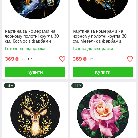
Картина за номерами на
Картина за номерами на
чорному полотні кругла 30
чорному полотні кругла 30
см. Космос з фарбами
см. Метелик з фарбами
металік Brushme RCB00118M
металік Brushme RCB00117M
Готово до відправки
Готово до відправки
369
369
₴
₴
399 ₴
399 ₴
Купити
Купити
–8%
–8%