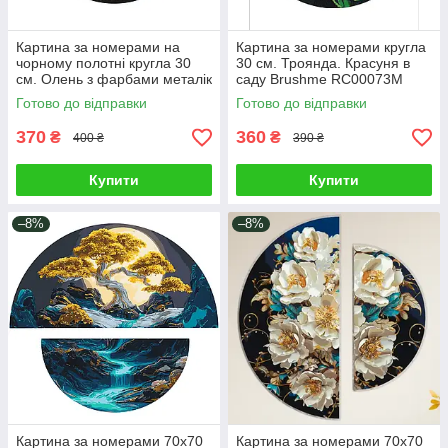
Картина за номерами на
Картина за номерами кругла
чорному полотні кругла 30
30 см. Троянда. Красуня в
см. Олень з фарбами металік
саду Brushme RC00073M
Brushme RCB00113M
Готово до відправки
Готово до відправки
370
360
₴
₴
400 ₴
390 ₴
Купити
Купити
–8%
–8%
Картина за номерами 70х70
Картина за номерами 70х70