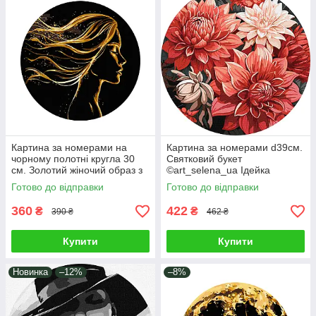
Картина за номерами на
Картина за номерами d39см.
чорному полотні кругла 30
Святковий букет
см. Золотий жіночий образ з
©art_selena_ua Ідейка
фарбами металік Brushme
КНОR1040
Готово до відправки
Готово до відправки
RCB00122M
360
422
₴
₴
390 ₴
462 ₴
Купити
Купити
Новинка
–12%
–8%