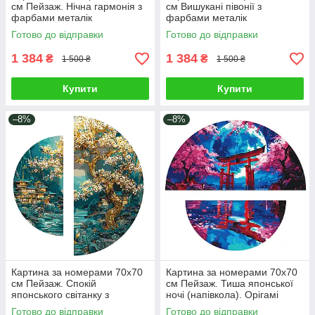
см Пейзаж. Нічна гармонія з
см Вишукані півонії з
фарбами металік
фарбами металік
(напівкола). Орігамі OSR1007
(напівкола). Орігамі OSR1008
Готово до відправки
Готово до відправки
1 384
1 384
₴
₴
1 500 ₴
1 500 ₴
Купити
Купити
–8%
–8%
Картина за номерами 70х70
Картина за номерами 70х70
см Пейзаж. Спокій
см Пейзаж. Тиша японської
японського світанку з
ночі (напівкола). Орігамі
фарбами металік
OSR1012
Готово до відправки
Готово до відправки