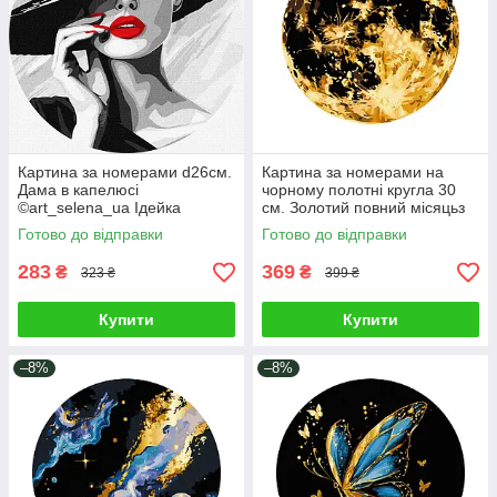
Картина за номерами d26см.
Картина за номерами на
Дама в капелюсі
чорному полотні кругла 30
©art_selena_ua Ідейка
см. Золотий повний місяцьз
КНОR1158
фарбами металік Brushme
Готово до відправки
Готово до відправки
RCB00121M
283
369
₴
₴
323 ₴
399 ₴
Купити
Купити
–8%
–8%