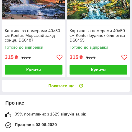
Картина за номерами 40×50
Картина за номерами 40×50
см Kontur. Морський захід
см Kontur Будинок біля річки
сонця. DS0487
DS0455
Готово до відправки
Готово до відправки
315
315
₴
₴
365 ₴
365 ₴
Купити
Купити
Показати ще
Про нас
99% позитивних з 1629 відгуків за рік
Працює з 03.06.2020