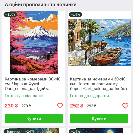
Акційні пропозиції та новинки
–15%
–14%
Картина за номерами 30×40
Картина за номерами 30х40
см. Чарівна Фудзі
см. Човен на сонячному
©art_selena_ua. Ідейка
березі ©art_selena_ua Ідейка.
КНО2900
KHO6466
Готово до відправки
Готово до відправки
230
252
₴
₴
270 ₴
292 ₴
Купити
Купити
Новинка
–14%
–14%