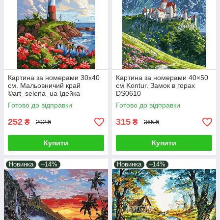
Картина за номерами 30х40
Картина за номерами 40×50
см. Мальовничий край
см Kontur. Замок в горах
©art_selena_ua Ідейка
DS0610
КНО2790
Готово до відправки
Готово до відправки
252
315
₴
₴
292 ₴
365 ₴
Купити
Купити
Новинка
–14%
Новинка
–14%