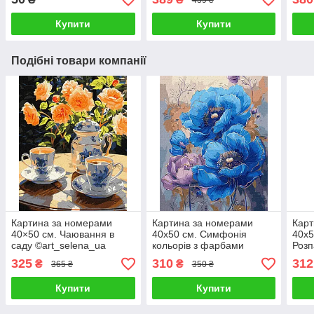
Купити
Купити
Подібні товари компанії
Картина за номерами
Картина за номерами
Карт
40×50 см. Чаювання в
40х50 см. Симфонія
40х5
саду ©art_selena_ua
кольорів з фарбами
Розп
Ідейка КНО5683
металік
КНО
325
310
312
₴
₴
365 ₴
350 ₴
©victoria_art___Ідейка
КНО3275
Купити
Купити