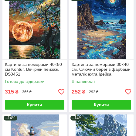
Картини за номерами 40×50
Картина за номерами 30×40
см Kontur. Вечірній пейзаж.
см. Сяючий берег з фарбами
DS0451
металік extra Ідейка
KHO6387
Готово до відправки
В наявності
315
252
₴
₴
365 ₴
292 ₴
Купити
Купити
–14%
–14%