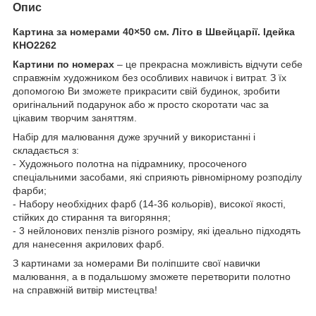
Опис
Картина за номерами 40×50 см. Літо в Швейцарії. Ідейка
КНО2262
Картини по номерах
– це прекрасна можливість відчути себе
справжнім художником без особливих навичок і витрат. З їх
допомогою Ви зможете прикрасити свій будинок, зробити
оригінальний подарунок або ж просто скоротати час за
цікавим творчим заняттям.
Набір для малювання дуже зручний у використанні і
складається з:
- Художнього полотна на підрамнику, просоченого
спеціальними засобами, які сприяють рівномірному розподілу
фарби;
- Набору необхідних фарб (14-36 кольорів), високої якості,
стійких до стирання та вигоряння;
- 3 нейлонових пензлів різного розміру, які ідеально підходять
для нанесення акрилових фарб.
З картинами за номерами Ви поліпшите свої навички
малювання, а в подальшому зможете перетворити полотно
на справжній витвір мистецтва!