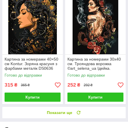
Картина за номерами 40×50
Картина за номерами 30х40
см Kontur. Зоряна красуня з
см. Трояндова ворожка
фарбами металік DS0636
©art_selena_ua Ідейка.
KHO8608
Готово до відправки
Готово до відправки
315
252
₴
₴
365 ₴
292 ₴
Купити
Купити
Показати ще