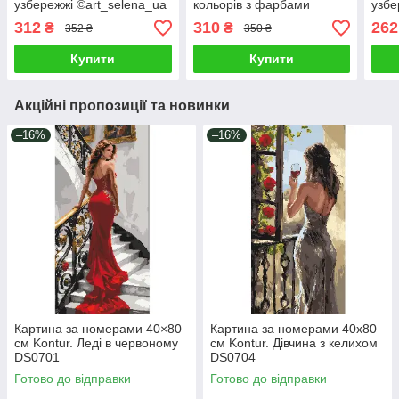
узбережжі ©art_selena_ua
кольорів з фарбами
узбе
Ідейка KHO8674
металік
Ідей
312
310
262
₴
₴
352 ₴
350 ₴
©victoria_art___Ідейка
КНО3275
Купити
Купити
Акційні пропозиції та новинки
–16%
–16%
Картина за номерами 40×80
Картина за номерами 40х80
см Kontur. Леді в червоному
см Kontur. Дівчина з келихом
DS0701
DS0704
Готово до відправки
Готово до відправки