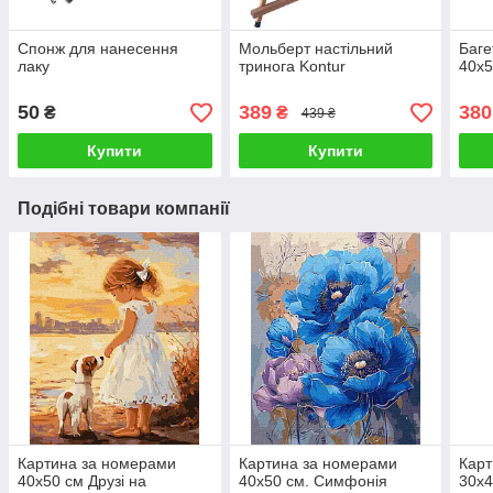
Спонж для нанесення
Мольберт настільний
Баге
лаку
тринога Kontur
40х5
50
389
380
₴
₴
439 ₴
Купити
Купити
Подібні товари компанії
Картина за номерами
Картина за номерами
Карт
40х50 см Друзі на
40х50 см. Симфонія
30х4