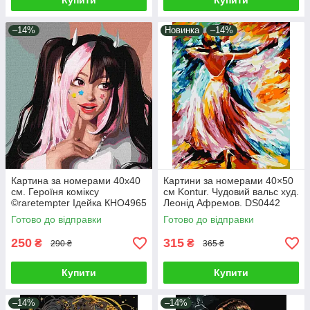
Купити
Купити
–14%
Новинка
–14%
Картина за номерами 40х40
Картини за номерами 40×50
см. Героїня коміксу
см Kontur. Чудовий вальс худ.
©raretempter Ідейка КНО4965
Леонід Афремов. DS0442
Готово до відправки
Готово до відправки
250
315
₴
₴
290 ₴
365 ₴
Купити
Купити
–14%
–14%