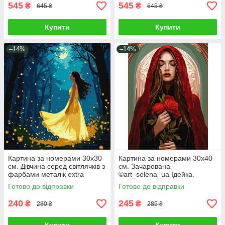
545
545
₴
₴
645 ₴
645 ₴
Купити
Купити
–14%
–14%
Картина за номерами 30х30
Картина за номерами 30х40
см. Дівчина серед світлячків з
см. Зачарована
фарбами металік extra
©art_selena_ua Ідейка.
Ідейка. KHO8576
KHO8605
Готово до відправки
Готово до відправки
240
245
₴
₴
280 ₴
285 ₴