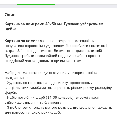
Опис
Картина за номерами 40х50 см. Гуляючи узбережжям.
Ідейка.
Картини за номерами
— це прекрасна можливість
почуватися справжнім художником без особливих навичок і
витрат. З їхньою допомогою Ви зможете прикрасити свій
будинок, зробити незвичайний подарунок або ж просто
швидкісний час за цікавим творчим заняттям.
Набір для малювання дуже зручний у використанні та
складається з:
- Художнього полотна на підрамнику, просоченому
спеціальними засобами, які сприяють рівномірному розподілу
фарби;
- Набір потрібних фарб (14-36 кольорів), високої якості,
стійких до стирання та блякнення;
- 3 нейлонових пензлів різного розміру, що ідеально підходять
для нанесення акрилових фарб.