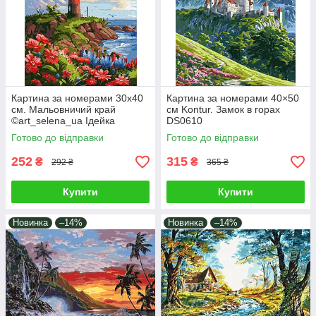
Картина за номерами 30х40
Картина за номерами 40×50
см. Мальовничий край
см Kontur. Замок в горах
©art_selena_ua Ідейка
DS0610
КНО2790
Готово до відправки
Готово до відправки
252
315
₴
₴
292 ₴
365 ₴
Купити
Купити
Новинка
–14%
Новинка
–14%