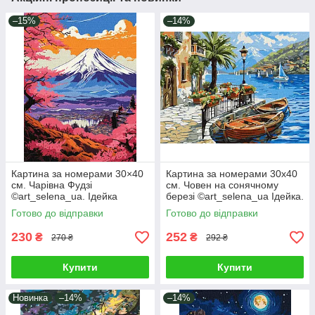
–15%
–14%
Картина за номерами 30×40
Картина за номерами 30х40
см. Чарівна Фудзі
см. Човен на сонячному
©art_selena_ua. Ідейка
березі ©art_selena_ua Ідейка.
КНО2900
KHO6466
Готово до відправки
Готово до відправки
230
252
₴
₴
270 ₴
292 ₴
Купити
Купити
Новинка
–14%
–14%