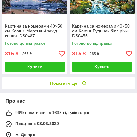
Картина за номерами 40×50
Картина за номерами 40×50
см Kontur. Морський захід
см Kontur Будинок біля річки
сонця. DS0487
DS0455
Готово до відправки
Готово до відправки
315
315
₴
₴
365 ₴
365 ₴
Купити
Купити
Показати ще
Про нас
99% позитивних з 1633 відгуків за рік
Працює з 03.06.2020
м. Дніпро