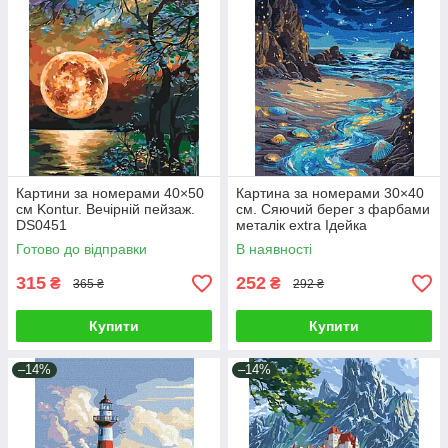
Картини за номерами 40×50
Картина за номерами 30×40
см Kontur. Вечірній пейзаж.
см. Сяючий берег з фарбами
DS0451
металік extra Ідейка
KHO6387
Готово до відправки
В наявності
315
252
₴
₴
365 ₴
292 ₴
Купити
Купити
–14%
–14%