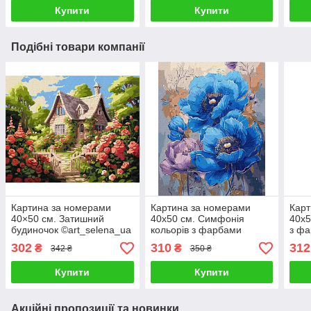
Купити
Купити
Подібні товари компанії
Картина за номерами
Картина за номерами
Карт
40×50 см. Затишний
40х50 см. Симфонія
40х5
будиночок ©art_selena_ua
кольорів з фарбами
з фа
Ідейка КНО6338
металік
©vic
302
310
312
₴
₴
342 ₴
350 ₴
©victoria_art___Ідейка
КНО
КНО3275
Купити
Купити
Акційні пропозиції та новинки