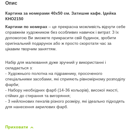
Опис
Картина за номерами 40х50 см. Затишне кафе. Ідейка
КНО2150
Картини по номерах
– це прекрасна можливість відчути себе
справжнім художником без особливих навичок і витрат. З їх
допомогою Ви зможете прикрасити свій будинок, зробити
оригінальний подарунок або ж просто скоротати час за
цікавим творчим заняттям.
Набір для малювання дуже зручний у використанні і
складається з:
- Художнього полотна на підрамнику, просоченого
спеціальними засобами, які сприяють рівномірному розподілу
фарби;
- Набору необхідних фарб (14-36 кольорів), високої якості,
стійких до стирання та вигоряння;
- 3 нейлонових пензлів різного розміру, які ідеально підходять
для нанесення акрилових фарб.
Приховати