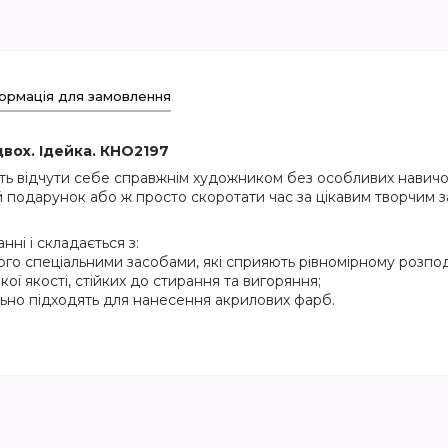
ормація для замовлення
вох. Ідейка. КНО2197
ть відчути себе справжнім художником без особливих навичок
 подарунок або ж просто скоротати час за цікавим творчим з
ні і складається з:
ого спеціальними засобами, які сприяють рівномірному розпод
кої якості, стійких до стирання та вигоряння;
еально підходять для нанесення акрилових фарб.