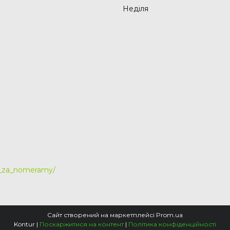
Неділя
y_za_nomeramy/
Сайт створений на маркетплейсі
Prom.ua
Kontur |
Поскаржитися на контент
|
Політика конфіденційності