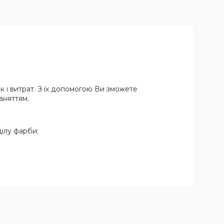
 і витрат. З їх допомогою Ви зможете
аняттям.
ілу фарби;