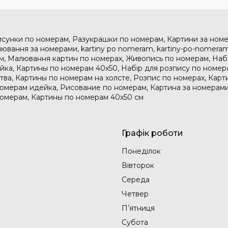
исунки по номерам, Разукрашки по номерам, Картини за номе
ювання за номерами, kartiny po nomeram, kartiny-po-nomeram
м, Малювання картин по номерах, Живопись по номерам, На
дейка, Картины по номерам 40х50, Набір для розпису по номе
тва, Картины по номерам на холсте, Розпис по номерах, Карт
номерам идейка, Рисование по номерам, Картина за номерами
номерам, Картины по номерам 40х50 см
Графік роботи
Понеділок
Вівторок
Середа
Четвер
Пʼятниця
Субота