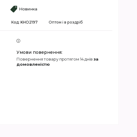
Новинка
і
Код:
KHO2197
Оптом і в роздріб
повернення товару протягом 14 днів
за
домовленістю