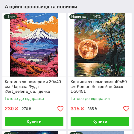
Акційні пропозиції та новинки
–15%
Новинка
–14%
Картина за номерами 30×40
Картини за номерами 40×50
см. Чарівна Фудзі
см Kontur. Вечірній пейзаж.
©art_selena_ua. Ідейка
DS0451
КНО2900
Готово до відправки
Готово до відправки
230
315
₴
₴
270 ₴
365 ₴
Купити
Купити