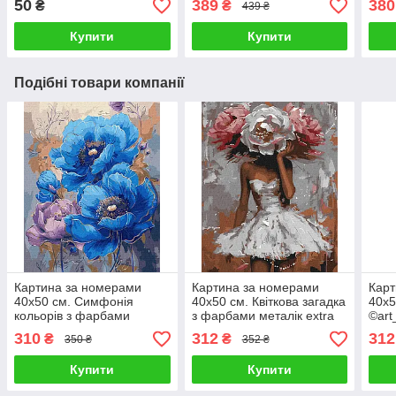
50
389
380
₴
₴
439 ₴
Купити
Купити
Подібні товари компанії
Картина за номерами
Картина за номерами
Карт
40х50 см. Симфонія
40х50 см. Квіткова загадка
40х5
кольорів з фарбами
з фарбами металік extra
©art
металік
©victoria_art___Ідейка
КНО
310
312
312
₴
₴
350 ₴
352 ₴
©victoria_art___Ідейка
КНО8501
КНО3275
Купити
Купити