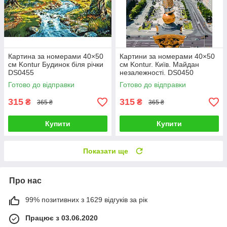
Картина за номерами 40×50
Картини за номерами 40×50
см Kontur Будинок біля річки
см Kontur. Київ. Майдан
DS0455
незалежності. DS0450
Готово до відправки
Готово до відправки
315
315
₴
₴
365 ₴
365 ₴
Купити
Купити
Показати ще
Про нас
99% позитивних з 1629 відгуків за рік
Працює з 03.06.2020