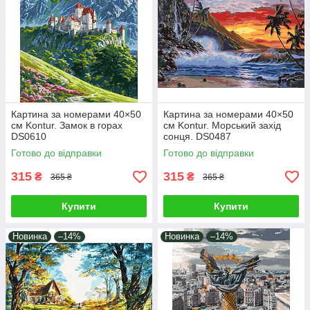
Картина за номерами 40×50
Картина за номерами 40×50
см Kontur. Замок в горах
см Kontur. Морський захід
DS0610
сонця. DS0487
Готово до відправки
Готово до відправки
315
315
₴
₴
365 ₴
365 ₴
Купити
Купити
Новинка
–14%
Новинка
–14%