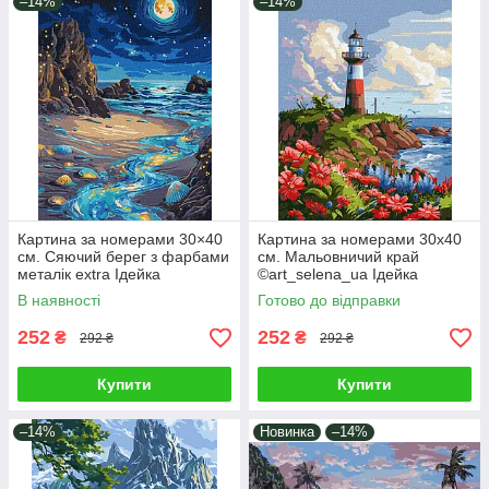
–14%
–14%
Картина за номерами 30×40
Картина за номерами 30х40
см. Сяючий берег з фарбами
см. Мальовничий край
металік extra Ідейка
©art_selena_ua Ідейка
KHO6387
КНО2790
В наявності
Готово до відправки
252
252
₴
₴
292 ₴
292 ₴
Купити
Купити
–14%
Новинка
–14%