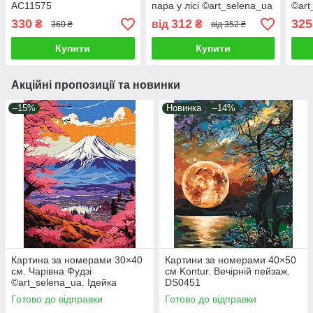
AC11575
пара у лісі ©art_selena_ua
©art
Ідейка KHO6866
KHO
330
312
325
₴
від
₴
360 ₴
від 352 ₴
Купити
Купити
Акційні пропозиції та новинки
–15%
Новинка
–14%
Картина за номерами 30×40
Картини за номерами 40×50
см. Чарівна Фудзі
см Kontur. Вечірній пейзаж.
©art_selena_ua. Ідейка
DS0451
КНО2900
Готово до відправки
Готово до відправки