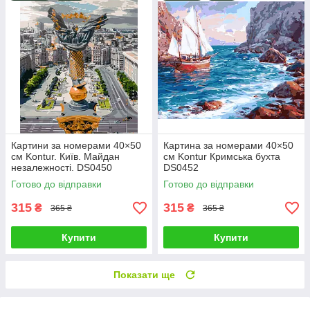
Картини за номерами 40×50
Картина за номерами 40×50
см Kontur. Київ. Майдан
см Kontur Кримська бухта
незалежності. DS0450
DS0452
Готово до відправки
Готово до відправки
315
315
₴
₴
365 ₴
365 ₴
Купити
Купити
Показати ще