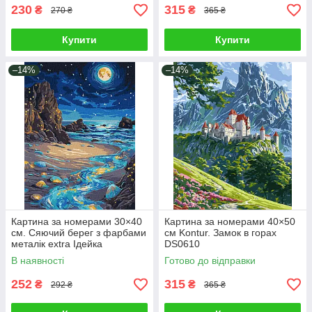
230
315
₴
₴
270 ₴
365 ₴
Купити
Купити
–14%
–14%
Картина за номерами 30×40
Картина за номерами 40×50
см. Сяючий берег з фарбами
см Kontur. Замок в горах
металік extra Ідейка
DS0610
KHO6387
В наявності
Готово до відправки
252
315
₴
₴
292 ₴
365 ₴