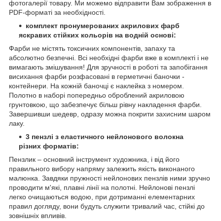
фотогалерії товару. Ми можемо відправити Вам зображення в
PDF-форматі за необхідності.
комплект пронумерованих акрилових фарб
яскравих стійких кольорів на водній основі:
Фарби не містять токсичних компонентів, запаху та
абсолютно безпечні. Всі необхідні фарби вже в комплекті і не
вимагають змішування! Для зручності в роботі та запобігання
висихання фарби розфасовані в герметичні баночки -
контейнери. На кожній баночці є наклейка з номером.
Полотно в наборі попередньо оброблений акриловою
грунтовкою, що забезпечує більш рівну накладення фарби.
Завершивши шедевр, одразу можна покрити захисним шаром
лаку.
3 пензлі з еластичного нейлонового волокна
різних форматів:
Пензлик – основний інструмент художника, і від його
правильного вибору напряму залежить якість виконаного
малюнка. Завдяки пружності нейлонових пензлів ними зручно
проводити м'які, плавні лінії на полотні. Нейлонові пензлі
легко очищаються водою, при дотриманні елементарних
правил догляду, вони будуть служити тривалий час, стійкі до
зовнішніх впливів.