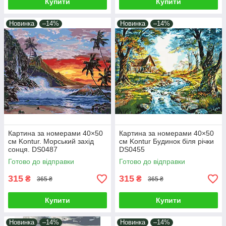
Купити
Купити
Новинка
–14%
Новинка
–14%
Картина за номерами 40×50
Картина за номерами 40×50
см Kontur. Морський захід
см Kontur Будинок біля річки
сонця. DS0487
DS0455
Готово до відправки
Готово до відправки
315
315
₴
₴
365 ₴
365 ₴
Купити
Купити
Новинка
–14%
Новинка
–14%