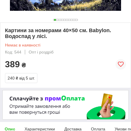
Картини за номерами 40×50 см. Babylon.
Водоспад у лісі.
Немає в наявності
Код: 544
Опт і роздріб
389
₴
240 ₴
від 5 шт.
Опис
Характеристики
Доставка
Оплата
Умови п