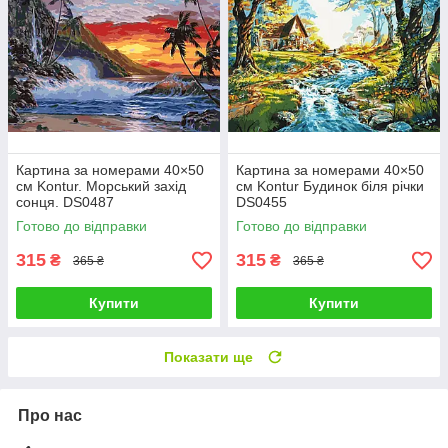
Картина за номерами 40×50
Картина за номерами 40×50
см Kontur. Морський захід
см Kontur Будинок біля річки
сонця. DS0487
DS0455
Готово до відправки
Готово до відправки
315
315
₴
₴
365 ₴
365 ₴
Купити
Купити
Показати ще
Про нас