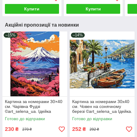
©victoria_art___Ідейка
КНО3275
Купити
Купити
Акційні пропозиції та новинки
–15%
–14%
Картина за номерами 30×40
Картина за номерами 30х40
см. Чарівна Фудзі
см. Човен на сонячному
©art_selena_ua. Ідейка
березі ©art_selena_ua Ідейка.
КНО2900
KHO6466
Готово до відправки
Готово до відправки
230
252
₴
₴
270 ₴
292 ₴