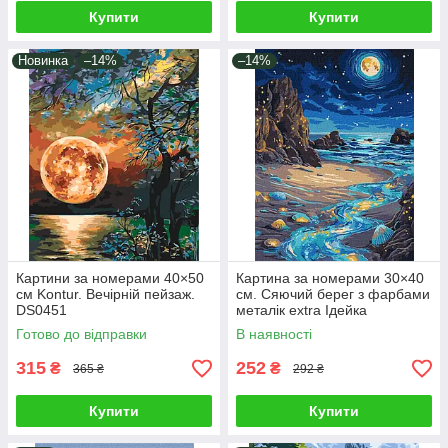
Купити
Купити
Новинка
–14%
–14%
Картини за номерами 40×50
Картина за номерами 30×40
см Kontur. Вечірній пейзаж.
см. Сяючий берег з фарбами
DS0451
металік extra Ідейка
KHO6387
Готово до відправки
В наявності
315
252
₴
₴
365 ₴
292 ₴
Купити
Купити