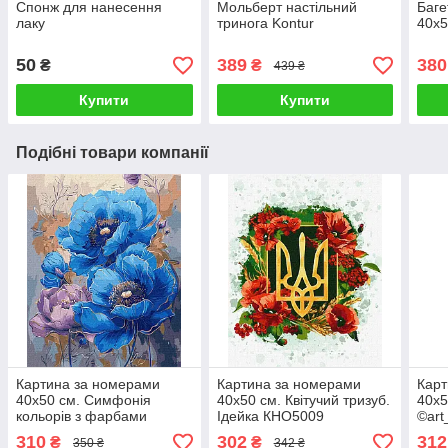
Спонж для нанесення
Мольберт настільний
Баге
лаку
тринога Kontur
40х5
50
389
380
₴
₴
439 ₴
Купити
Купити
Подібні товари компанії
Картина за номерами
Картина за номерами
Карт
40х50 см. Симфонія
40х50 см. Квітучий тризуб.
40х5
кольорів з фарбами
Ідейка КНО5009
©art
металік
КНО
310
302
312
₴
₴
350 ₴
342 ₴