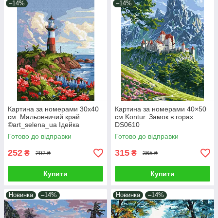
–14%
–14%
Картина за номерами 30х40
Картина за номерами 40×50
см. Мальовничий край
см Kontur. Замок в горах
©art_selena_ua Ідейка
DS0610
КНО2790
Готово до відправки
Готово до відправки
252
315
₴
₴
292 ₴
365 ₴
Купити
Купити
Новинка
–14%
Новинка
–14%