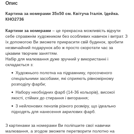
Опис
Картина за номерами 35х50 см. Квітуча Італія. Ідейка.
КНО2736
Картини за номерами
– це прекрасна можливість відчути
себе справжнім художником без особливих навичок і витрат. З
їх допомогою Ви зможете прикрасити свій будинок, зробити
незвичайний подарунок або ж просто скоротати час за
цікавим творчим заняттям.
Набір для малювання дуже зручний у використанні і
складається з:
Художнього полотна на підрамнику, просоченого
спеціальними засобами, які сприяють рівномірному
розподілу фарби;
Набору необхідних фарб (14-36 кольорів), високої
якості, стійких до стирання і вигорання;
3 нейлонових пензлів різного розміру, що ідеально
підходять для нанесення акрилових фарб.
З картинами за номерами Ви поліпшите свої навички
малювання, а згодом зможете перетворити полотно на