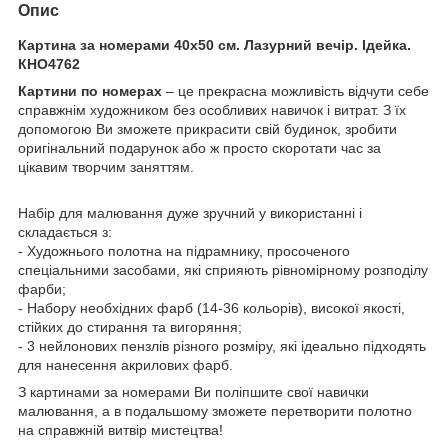
Опис
Картина за номерами 40х50 см. Лазурний вечір. Ідейка.
КНО4762
Картини по номерах
– це прекрасна можливість відчути себе
справжнім художником без особливих навичок і витрат. З їх
допомогою Ви зможете прикрасити свій будинок, зробити
оригінальний подарунок або ж просто скоротати час за
цікавим творчим заняттям.
Набір для малювання дуже зручний у використанні і
складається з:
- Художнього полотна на підрамнику, просоченого
спеціальними засобами, які сприяють рівномірному розподілу
фарби;
- Набору необхідних фарб (14-36 кольорів), високої якості,
стійких до стирання та вигоряння;
- 3 нейлонових пензлів різного розміру, які ідеально підходять
для нанесення акрилових фарб.
З картинами за номерами Ви поліпшите свої навички
малювання, а в подальшому зможете перетворити полотно
на справжній витвір мистецтва!