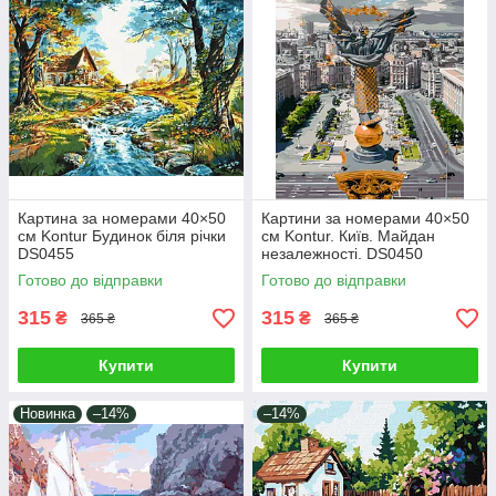
Картина за номерами 40×50
Картини за номерами 40×50
см Kontur Будинок біля річки
см Kontur. Київ. Майдан
DS0455
незалежності. DS0450
Готово до відправки
Готово до відправки
315
315
₴
₴
365 ₴
365 ₴
Купити
Купити
Новинка
–14%
–14%