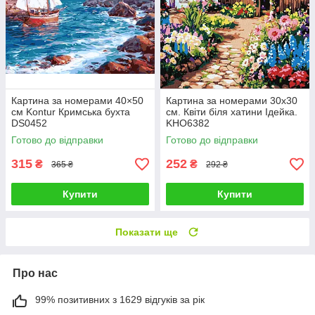
Картина за номерами 40×50
Картина за номерами 30х30
см Kontur Кримська бухта
см. Квіти біля хатини Ідейка.
DS0452
KHO6382
Готово до відправки
Готово до відправки
315
252
₴
₴
365 ₴
292 ₴
Купити
Купити
Показати ще
Про нас
99% позитивних з 1629 відгуків за рік