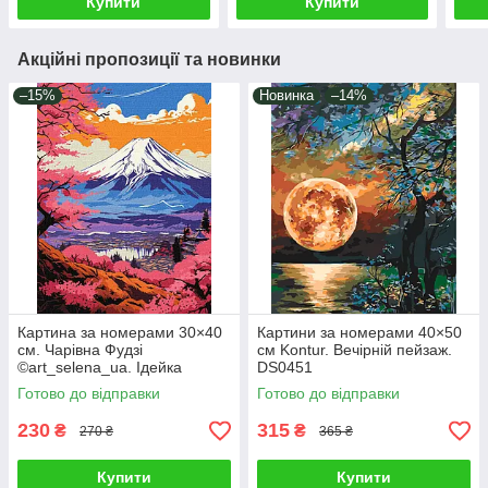
Купити
Купити
Акційні пропозиції та новинки
–15%
Новинка
–14%
Картина за номерами 30×40
Картини за номерами 40×50
см. Чарівна Фудзі
см Kontur. Вечірній пейзаж.
©art_selena_ua. Ідейка
DS0451
КНО2900
Готово до відправки
Готово до відправки
230
315
₴
₴
270 ₴
365 ₴
Купити
Купити