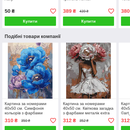
50
389
380
₴
₴
439 ₴
Купити
Купити
Подібні товари компанії
Картина за номерами
Картина за номерами
Карт
40х50 см. Симфонія
40х50 см. Квіткова загадка
40х5
кольорів з фарбами
з фарбами металік extra
©art
металік
©victoria_art___Ідейка
КНО
310
312
312
₴
₴
350 ₴
352 ₴
©victoria_art___Ідейка
КНО8501
КНО3275