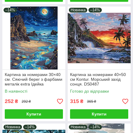
–14%
Новинка
–14%
Картина за номерами 30×40
Картина за номерами 40×50
см. Сяючий берег з фарбами
см Kontur. Морський захід
металік extra Ідейка
сонця. DS0487
KHO6387
В наявності
Готово до відправки
252
315
₴
₴
292 ₴
365 ₴
Купити
Купити
Новинка
–14%
Новинка
–14%