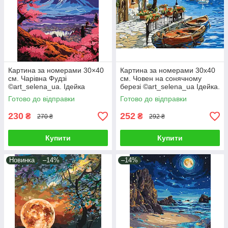
Картина за номерами 30×40
Картина за номерами 30х40
см. Чарівна Фудзі
см. Човен на сонячному
©art_selena_ua. Ідейка
березі ©art_selena_ua Ідейка.
КНО2900
KHO6466
Готово до відправки
Готово до відправки
230
252
₴
₴
270 ₴
292 ₴
Купити
Купити
Новинка
–14%
–14%