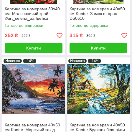
Картина за номерами 30х40
Картина за номерами 40×50
см. Мальовничий край
см Kontur. Замок в горах
©art_selena_ua Ідейка
DS0610
КНО2790
Готово до відправки
Готово до відправки
252
315
₴
₴
292 ₴
365 ₴
Купити
Купити
Новинка
–14%
Новинка
–14%
Картина за номерами 40×50
Картина за номерами 40×50
см Kontur. Морський захід
см Kontur Будинок біля річки