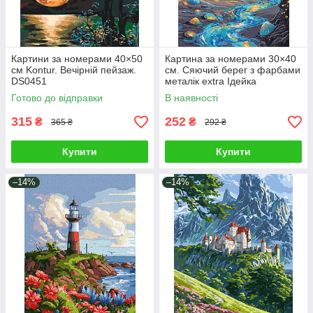
Картини за номерами 40×50
Картина за номерами 30×40
см Kontur. Вечірній пейзаж.
см. Сяючий берег з фарбами
DS0451
металік extra Ідейка
KHO6387
Готово до відправки
В наявності
315
252
₴
₴
365 ₴
292 ₴
Купити
Купити
–14%
–14%