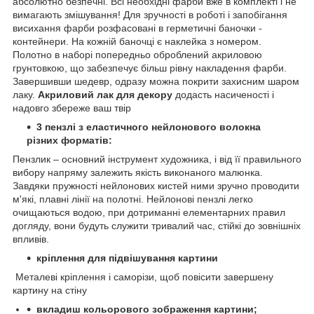
абсолютно безпечні. Всі необхідні фарби вже в комплекті і не
вимагають змішування! Для зручності в роботі і запобігання
висихання фарби розфасовані в герметичні баночки -
контейнери. На кожній баночці є наклейка з номером.
Полотно в наборі попередньо оброблений акриловою
грунтовкою, що забезпечує більш рівну накладення фарби.
Завершивши шедевр, одразу можна покрити захисним шаром
лаку.
Акриловий лак для декору
додасть насиченості і
надовго збереже ваш твір
3 пензлі з еластичного нейлонового
волокна
різних форматів
:
Пензлик – основний інструмент художника, і від її правильного
вибору напряму залежить якість виконаного малюнка.
Завдяки пружності нейлонових кистей ними зручно проводити
м'які, плавні лінії на полотні. Нейлонові пензлі легко
очищаються водою, при дотриманні елементарних правил
догляду, вони будуть служити тривалий час, стійкі до зовнішніх
впливів.
кріплення для підвішування картини
Металеві кріплення і саморізи, щоб повісити завершену
картину на стіну
вкладиш кольорового зображення картини;