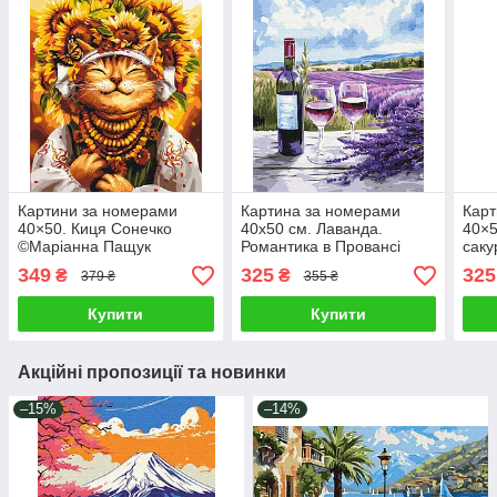
Картини за номерами
Картина за номерами
Карт
40×50. Киця Сонечко
40х50 см. Лаванда.
40×5
©Маріанна Пащук
Романтика в Провансі
саку
Brushme BS53558
Brushme BS54256
349
325
325
₴
₴
379 ₴
355 ₴
Купити
Купити
Акційні пропозиції та новинки
–15%
–14%