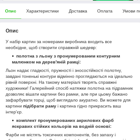
Опис
Характеристики
Доставка
Оплата
Умови п
Опис
У набір картин за номерами виробника входить все
необхідне, щоб створити справжній шедевр:
полотна
з льону з пронумерованим контурним
малюнком на дерев'яній рамці:
Льон надає гладкості, пружності і зносостійкості полотну,
завдані тоненькі контури відмінно проглядаються на ідеально
рівній поверхні. На такому матеріалі творять справжні
художники! Галерейний спосіб натяжки полотна на підрамник
дозволяє вішати картини без рамки, але при цьому бажано
зафарбувати торці, щоб виглядало акуратно. Ви можете для
картини
підібрати раму
і картина гідно прикрасить ваш
інтер'єр.
комплект пронумерованих акрилових фарб
яскравих стійких кольорів на водній основі:
Фарби не містять токсичних компонентів, без запаху і