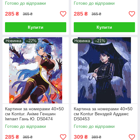
Готово до відправки
Готово до відправки
285
285
₴
₴
365 ₴
365 ₴
Купити
Купити
Новинка
–22%
Новинка
–21%
Картини за номерами 40×50
Картина за номерами 40×50
см Kontur. Аніме Геншин
см Kontur Венздей Аддамс
Імпакт Гань Ю. DS0474
DS0453
Готово до відправки
Готово до відправки
285
309
₴
₴
365 ₴
389 ₴