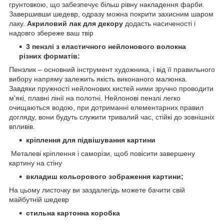
грунтовкою, що забезпечує більш рівну накладення фарби.
Завершивши шедевр, одразу можна покрити захисним шаром
лаку.
Акриловий лак для декору
додасть насиченості і
надовго збереже ваш твір
3 пензлі з еластичного нейлонового
волокна
різних форматів
:
Пензлик – основний інструмент художника, і від її правильного
вибору напряму залежить якість виконаного малюнка.
Завдяки пружності нейлонових кистей ними зручно проводити
м'які, плавні лінії на полотні. Нейлонові пензлі легко
очищаються водою, при дотриманні елементарних правил
догляду, вони будуть служити тривалий час, стійкі до зовнішніх
впливів.
кріплення для підвішування картини
Металеві кріплення і саморізи, щоб повісити завершену
картину на стіну
вкладиш кольорового зображення картини;
На цьому листочку ви заздалегідь можете бачити свій
майбутній шедевр
стильна картонна коробка