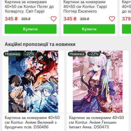
Картина за номерами
Картини за номерами
Карт
40×50 см Kontur Потяг до
40×50 см Kontur. Гаррі
40×5
Хогвартсу. Світ Гаррі
Поттер Екскпекто
до з
Поттера DS0573
Патронус. DS0424
Пот
345
345
379
₴
₴
395 ₴
395 ₴
Купити
Купити
Акційні пропозиції та новинки
Новинка
–22%
Новинка
–22%
Картина за номерами 40×50
Картини за номерами 40×50
см Kontur. Аніме Великий з
см Kontur. Аніме Геншин
бродячих псів. DS0486
Імпакт Аяка. DS0473