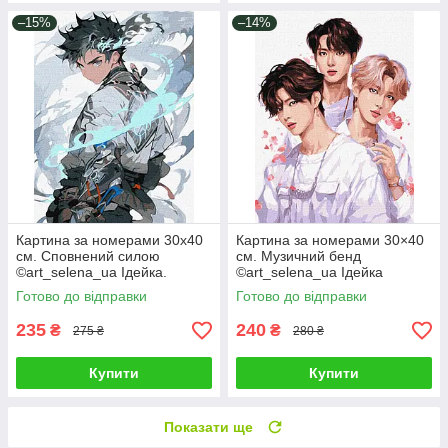
–15%
–14%
Картина за номерами 30х40
Картина за номерами 30×40
см. Сповнений силою
см. Музичний бенд
©art_selena_ua Ідейка.
©art_selena_ua Ідейка
KHO8387
КНО8394
Готово до відправки
Готово до відправки
235
240
₴
₴
275 ₴
280 ₴
Купити
Купити
Показати ще