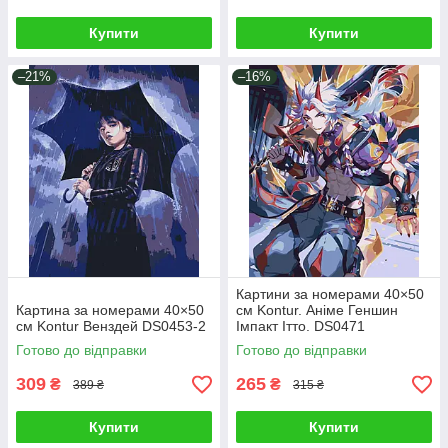
Купити
Купити
–21%
–16%
Картини за номерами 40×50
Картина за номерами 40×50
см Kontur. Аніме Геншин
см Kontur Венздей DS0453-2
Імпакт Ітто. DS0471
Готово до відправки
Готово до відправки
309
265
₴
₴
389 ₴
315 ₴
Купити
Купити