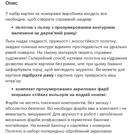
Опис
У набір картин за номерами виробника входить все
необхідне, щоб створити справжній шедевр:
полотна
з льону з пронумерованим контурним
малюнком на дерев'яній рамці:
Льон надає гладкості, пружності і зносостійкості полотну,
завдані тоненькі контури відмінно проглядаються на ідеально
рівній поверхні. На такому матеріалі творять справжні
художники! Галерейний спосіб натяжки полотна на підрамник
дозволяє вішати картини без рамки, але при цьому бажано
зафарбувати торці, щоб виглядало акуратно. Ви можете для
картини
підібрати раму
і картина гідно прикрасить ваш
інтер'єр.
комплект пронумерованих акрилових фарб
яскравих стійких кольорів на водній основі:
Фарби не містять токсичних компонентів, без запаху і
абсолютно безпечні. Всі необхідні фарби вже в комплекті і не
вимагають змішування! Для зручності в роботі і запобігання
висихання фарби розфасовані в герметичні баночки -
контейнери. На кожній баночці є наклейка з номером.
Полотно в наборі попередньо оброблений акриловою