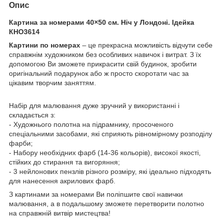
Опис
Картина за номерами 40×50 см. Ніч у Лондоні. Ідейка
КНО3614
Картини по номерах
– це прекрасна можливість відчути себе
справжнім художником без особливих навичок і витрат. З їх
допомогою Ви зможете прикрасити свій будинок, зробити
оригінальний подарунок або ж просто скоротати час за
цікавим творчим заняттям.
Набір для малювання дуже зручний у використанні і
складається з:
- Художнього полотна на підрамнику, просоченого
спеціальними засобами, які сприяють рівномірному розподілу
фарби;
- Набору необхідних фарб (14-36 кольорів), високої якості,
стійких до стирання та вигоряння;
- 3 нейлонових пензлів різного розміру, які ідеально підходять
для нанесення акрилових фарб.
З картинами за номерами Ви поліпшите свої навички
малювання, а в подальшому зможете перетворити полотно
на справжній витвір мистецтва!