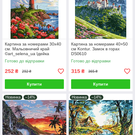
Картина за номерами 30х40
Картина за номерами 40×50
см. Мальовничий край
см Kontur. Замок в горах
©art_selena_ua Ідейка
DS0610
КНО2790
Готово до відправки
Готово до відправки
252
315
₴
₴
292 ₴
365 ₴
Купити
Купити
Новинка
–14%
Новинка
–14%