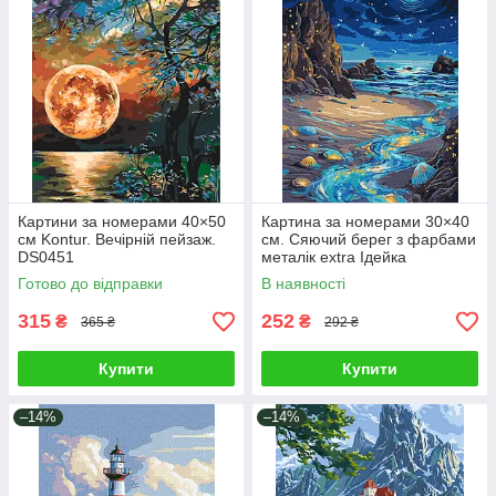
Картини за номерами 40×50
Картина за номерами 30×40
см Kontur. Вечірній пейзаж.
см. Сяючий берег з фарбами
DS0451
металік extra Ідейка
KHO6387
Готово до відправки
В наявності
315
252
₴
₴
365 ₴
292 ₴
Купити
Купити
–14%
–14%