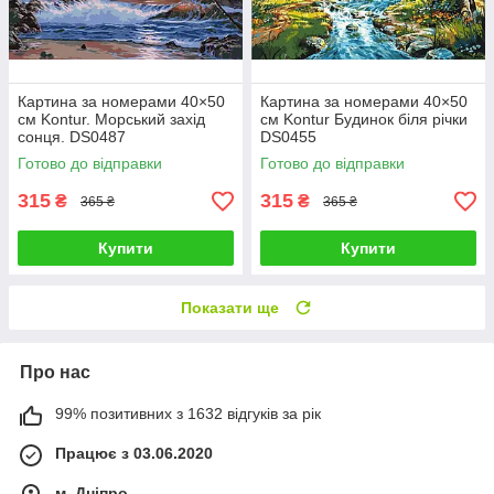
Картина за номерами 40×50
Картина за номерами 40×50
см Kontur. Морський захід
см Kontur Будинок біля річки
сонця. DS0487
DS0455
Готово до відправки
Готово до відправки
315
315
₴
₴
365 ₴
365 ₴
Купити
Купити
Показати ще
Про нас
99% позитивних з 1632 відгуків за рік
Працює з 03.06.2020
м. Дніпро