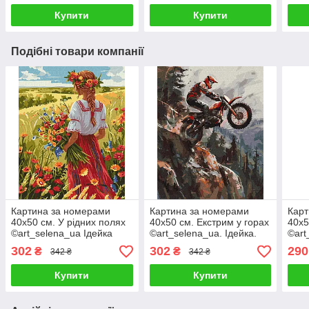
Купити
Купити
Подібні товари компанії
Картина за номерами
Картина за номерами
Карт
40х50 см. У рідних полях
40х50 см. Екстрим у горах
40х5
©art_selena_ua Ідейка
©art_selena_ua. Ідейка.
©art
КНО8448
КНО8447
KHO
302
302
290
₴
₴
342 ₴
342 ₴
Купити
Купити