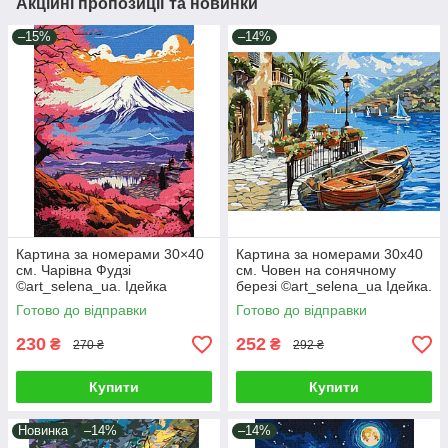
Акційні пропозиції та новинки
–15%
–14%
Картина за номерами 30×40
Картина за номерами 30х40
см. Чарівна Фудзі
см. Човен на сонячному
©art_selena_ua. Ідейка
березі ©art_selena_ua Ідейка.
КНО2900
KHO6466
Готово до відправки
Готово до відправки
230
252
₴
₴
270 ₴
292 ₴
Купити
Купити
Новинка
–14%
–14%