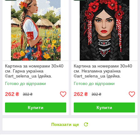
Картина за номерами 30х40
Картина за номерами 30х40
см. Гарна українка
см. Незламна українка
©art_selena_ua Ідейка.
©art_selena_ua Ідейка.
KHO8485
KHO8604
Готово до відправки
Готово до відправки
262
262
₴
₴
302 ₴
302 ₴
Купити
Купити
Показати ще