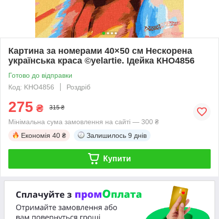
Картина за номерами 40×50 см Нескорена
українська краса ©yelartie. Ідейка КНО4856
Готово до відправки
Код: KHO4856
Роздріб
275
₴
315 ₴
Мінімальна сума замовлення на сайті — 300 ₴
Економія
40 ₴
Залишилось
9 днів
Купити