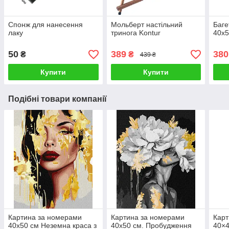
Спонж для нанесення
Мольберт настільний
Баге
лаку
тринога Kontur
40х5
50
389
380
₴
₴
439 ₴
Купити
Купити
Подібні товари компанії
Картина за номерами
Картина за номерами
Карт
40х50 см Неземна краса з
40х50 см. Пробудження
40×4