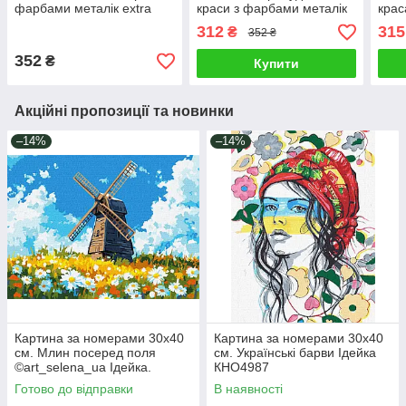
фарбами металік extra
краси з фарбами металік
крас
Ідейка KHO8313
©victoria_art Ідейка.
Ідей
312
315
₴
352 ₴
KHO8511
352
₴
Купити
Акційні пропозиції та новинки
–14%
–14%
Картина за номерами 30х40
Картина за номерами 30х40
см. Млин посеред поля
см. Українські барви Ідейка
©art_selena_ua Ідейка.
КНО4987
KHO6399
Готово до відправки
В наявності