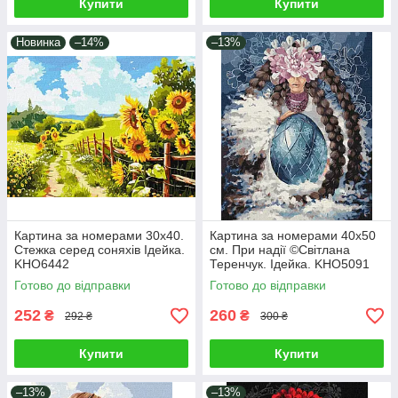
Купити
Купити
Новинка
–14%
–13%
Картина за номерами 30х40.
Картина за номерами 40х50
Стежка серед соняхів Ідейка.
см. При надії ©Світлана
KHO6442
Теренчук. Ідейка. KHO5091
Готово до відправки
Готово до відправки
252
260
₴
₴
292 ₴
300 ₴
Купити
Купити
–13%
–13%