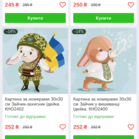
245
250
₴
₴
285 ₴
290 ₴
Купити
Купити
–14%
–14%
Картина за номерами 30х30
Картина за номерами 30х30
см Зайчик-захисник Ідейка.
см Зайчик у вишиванці
КНО2402
Ідейка. КНО2400
Готово до відправки
Готово до відправки
252
252
₴
₴
292 ₴
292 ₴