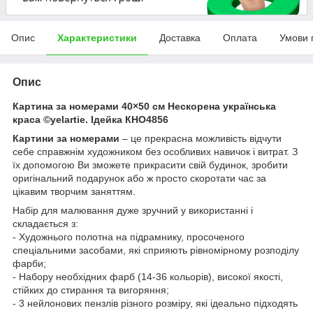
Опис
Характеристики
Доставка
Оплата
Умови 
Опис
Картина за номерами 40×50 см Нескорена українська
краса ©yelartie. Ідейка КНО4856
Картини за номерами
– це прекрасна можливість відчути
себе справжнім художником без особливих навичок і витрат. З
їх допомогою Ви зможете прикрасити свій будинок, зробити
оригінальний подарунок або ж просто скоротати час за
цікавим творчим заняттям.
Набір для малювання дуже зручний у використанні і
складається з:
- Художнього полотна на підрамнику, просоченого
спеціальними засобами, які сприяють рівномірному розподілу
фарби;
- Набору необхідних фарб (14-36 кольорів), високої якості,
стійких до стирання та вигоряння;
- 3 нейлонових пензлів різного розміру, які ідеально підходять