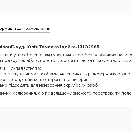
ормація для замовлення
івонії. худ. Юлія Томеско Ідейка. КНО2985
ть відчути себе справжнім художником без особливих навичок
 подарунок або ж просто скоротати час за цікавим творчим з
ні і складається з:
ого спеціальними засобами, які сприяють рівномірному розпод
кої якості, стійких до стирання та вигоряння;
еально підходять для нанесення акрилових фарб.
вички малювання, а в подальшому зможете перетворити полот