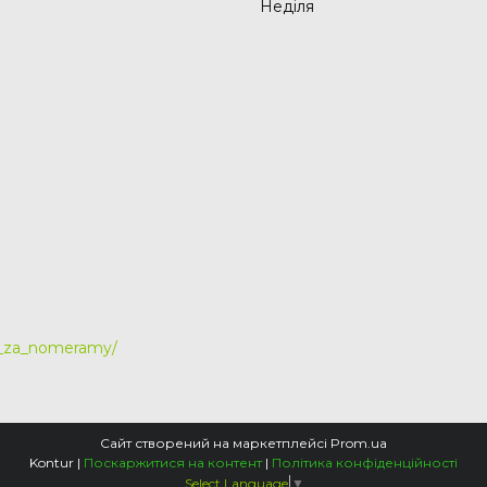
Неділя
y_za_nomeramy/
Сайт створений на маркетплейсі
Prom.ua
Kontur |
Поскаржитися на контент
|
Політика конфіденційності
Select Language
▼