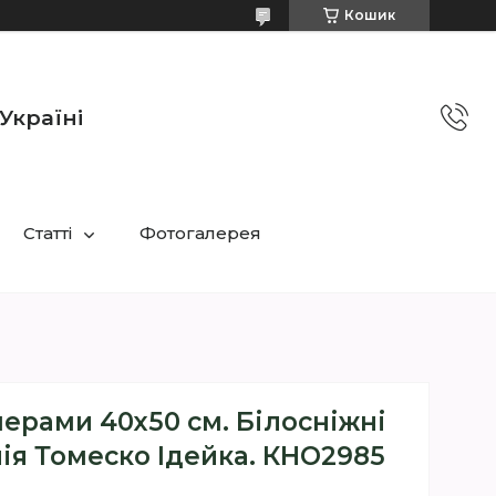
Кошик
Україні
Статті
Фотогалерея
ерами 40х50 см. Білосніжні
Юлія Томеско Ідейка. КНО2985