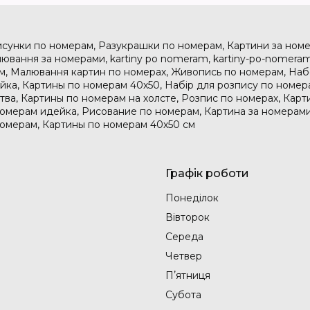
исунки по номерам, Разукрашки по номерам, Картини за номе
ювання за номерами, kartiny po nomeram, kartiny-po-nomeram
м, Малювання картин по номерах, Живопись по номерам, На
дейка, Картины по номерам 40х50, Набір для розпису по номе
тва, Картины по номерам на холсте, Розпис по номерах, Карт
номерам идейка, Рисование по номерам, Картина за номерами
номерам, Картины по номерам 40х50 см
Графік роботи
Понеділок
Вівторок
Середа
Четвер
Пʼятниця
Субота