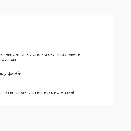
 і витрат. З їх допомогою Ви зможете
аняттям.
ілу фарби;
но на справжній витвір мистецтва!