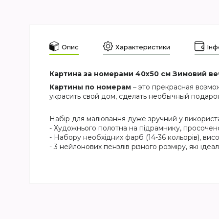
Опис
Характеристики
Інф
Картина за номерами 40х50 см Зимовий вечі
Картины по номерам
– это прекрасная возмо
украсить свой дом, сделать необычный подаро
Набір для малювання дуже зручний у використан
- Художнього полотна на підрамнику, просочен
- Набору необхідних фарб (14-36 кольорів), висо
- 3 нейлонових пензлів різного розміру, які ід