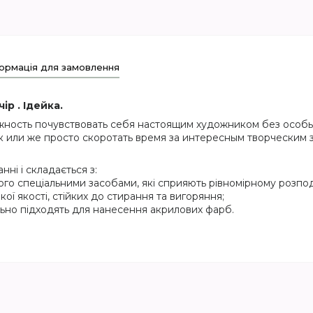
ормація для замовлення
р . Ідейка.
жность почувствовать себя настоящим художником без особы
к или же просто скоротать время за интересным творческим 
ні і складається з:
ого спеціальними засобами, які сприяють рівномірному розпод
кої якості, стійких до стирання та вигоряння;
еально підходять для нанесення акрилових фарб.