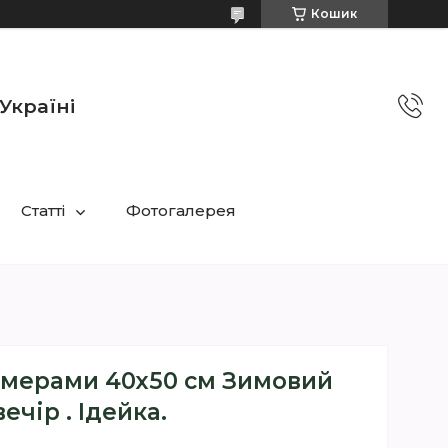
Кошик
Україні
Статті
Фотогалерея
омерами 40х50 см Зимовий
вечір . Ідейка.