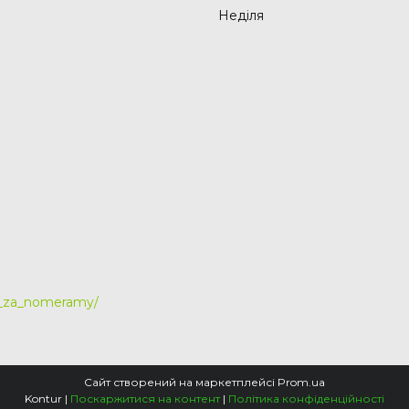
Неділя
y_za_nomeramy/
Сайт створений на маркетплейсі
Prom.ua
Kontur |
Поскаржитися на контент
|
Політика конфіденційності