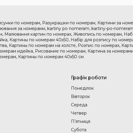
исунки по номерам, Разукрашки по номерам, Картини за номе
ювання за номерами, kartiny po nomeram, kartiny-po-nomeram
м, Малювання картин по номерах, Живопись по номерам, На
дейка, Картины по номерам 40х50, Набір для розпису по номе
тва, Картины по номерам на холсте, Розпис по номерах, Карт
номерам идейка, Рисование по номерам, Картина за номерами
номерам, Картины по номерам 40х50 см
Графік роботи
Понеділок
Вівторок
Середа
Четвер
Пʼятниця
Субота