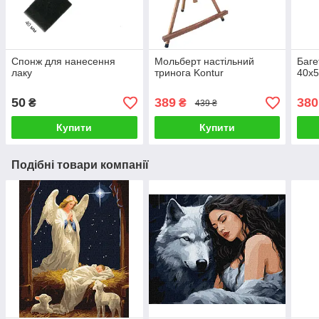
Спонж для нанесення
Мольберт настільний
Баге
лаку
тринога Kontur
40х5
50
389
380
₴
₴
439 ₴
Купити
Купити
Подібні товари компанії