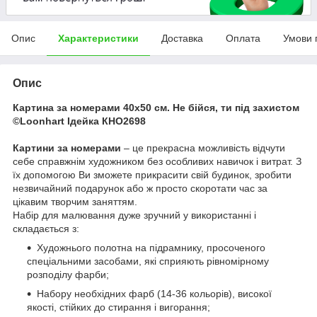
Опис
Характеристики
Доставка
Оплата
Умови 
Опис
Картина за номерами 40х50 см. Не бійся, ти під захистом
©Loonhart Ідейка КНО2698
Картини за номерами
– це прекрасна можливість відчути
себе справжнім художником без особливих навичок і витрат. З
їх допомогою Ви зможете прикрасити свій будинок, зробити
незвичайний подарунок або ж просто скоротати час за
цікавим творчим заняттям.
Набір для малювання дуже зручний у використанні і
складається з:
Художнього полотна на підрамнику, просоченого
спеціальними засобами, які сприяють рівномірному
розподілу фарби;
Набору необхідних фарб (14-36 кольорів), високої
якості, стійких до стирання і вигорання;