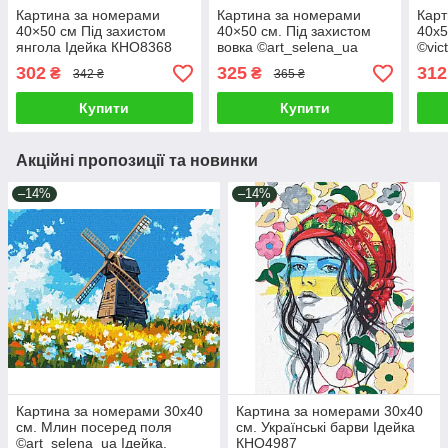
Картина за номерами
Картина за номерами
Карт
40×50 см Під захистом
40×50 см. Під захистом
40х5
янгола Ідейка КНО8368
вовка ©art_selena_ua
©vic
Ідейка КНО8379
КНО
302
325
312
₴
₴
342 ₴
365 ₴
Купити
Купити
Акційні пропозиції та новинки
–14%
–14%
Картина за номерами 30х40
Картина за номерами 30х40
см. Млин посеред поля
см. Українські барви Ідейка
©art_selena_ua Ідейка.
КНО4987