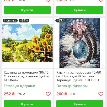
Купити
Купити
Новинка
–14%
–13%
Картина за номерами 30х40.
Картина за номерами 40х50
Стежка серед соняхів Ідейка.
см. При надії ©Світлана
KHO6442
Теренчук. Ідейка. KHO5091
Готово до відправки
Готово до відправки
252
260
₴
₴
292 ₴
300 ₴
Купити
Купити