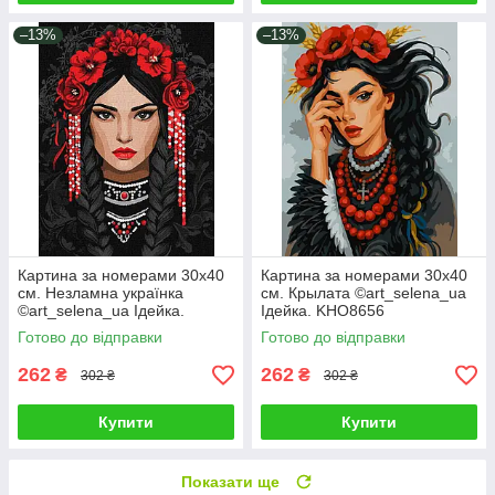
–13%
–13%
Картина за номерами 30х40
Картина за номерами 30х40
см. Незламна українка
см. Крылата ©art_selena_ua
©art_selena_ua Ідейка.
Ідейка. KHO8656
KHO8604
Готово до відправки
Готово до відправки
262
262
₴
₴
302 ₴
302 ₴
Купити
Купити
Показати ще