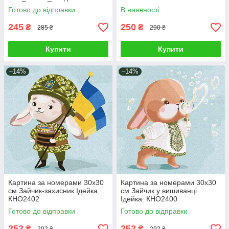
KHO6399
Готово до відправки
В наявності
245
250
₴
₴
285 ₴
290 ₴
Купити
Купити
–14%
–14%
Картина за номерами 30х30
Картина за номерами 30х30
см Зайчик-захисник Ідейка.
см Зайчик у вишиванці
КНО2402
Ідейка. КНО2400
Готово до відправки
Готово до відправки
252
252
₴
₴
292 ₴
292 ₴