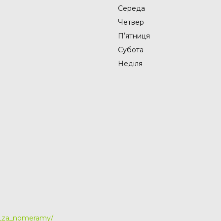
Середа
Четвер
Пʼятниця
Субота
Неділя
y_za_nomeramy/