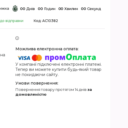
0
0
Днів
0
0
Годин
0
0
Хвилин
0
0
Секунд
 до відправки
Код:
AC10382
 на
У компанії підключені електронні платежі.
Тепер ви можете купити будь-який товар
не покидаючи сайту.
повернення товару протягом 14 днів
за
домовленістю