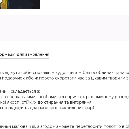
ормація для замовлення
ть відчути себе справжнім художником без особливих навичок
 подарунок або ж просто скоротати час за цікавим творчим з
ні і складається з:
ого спеціальними засобами, які сприяють рівномірному розпод
кої якості, стійких до стирання та вигоряння;
еально підходять для нанесення акрилових фарб;
вички малювання, а згодом зможете перетворити полотно в сп