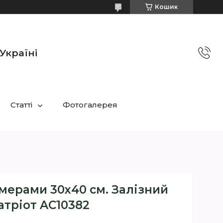
Кошик
Україні
Статті
Фотогалерея
мерами 30х40 см. Залізний
атріот AC10382