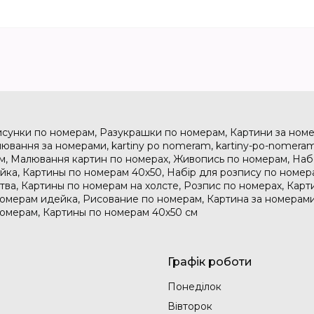
исунки по номерам, Разукрашки по номерам, Картини за номе
ювання за номерами, kartiny po nomeram, kartiny-po-nomeram
м, Малювання картин по номерах, Живопись по номерам, На
дейка, Картины по номерам 40х50, Набір для розпису по номе
тва, Картины по номерам на холсте, Розпис по номерах, Карт
номерам идейка, Рисование по номерам, Картина за номерами
номерам, Картины по номерам 40х50 см
Графік роботи
Понеділок
Вівторок