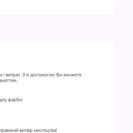
 і витрат. З їх допомогою Ви зможете
аняттям.
ілу фарби;
равжній витвір мистецтва!