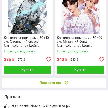
Картина за номерами 30х40
Картина за номерами 30×40
см. Сповнений силою
см. Музичний бенд
©art_selena_ua Ідейка.
©art_selena_ua Ідейка
KHO8387
КНО8394
Готово до відправки
Готово до відправки
235
240
₴
₴
275 ₴
280 ₴
Купити
Купити
Показати ще
Про нас
99% позитивних з 1632 відгуків за рік