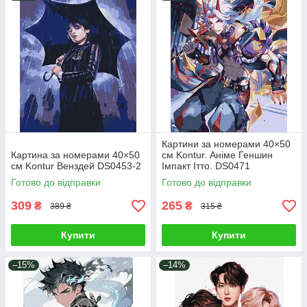
Картини за номерами 40×50
Картина за номерами 40×50
см Kontur. Аніме Геншин
см Kontur Венздей DS0453-2
Імпакт Ітто. DS0471
Готово до відправки
Готово до відправки
309
265
₴
₴
389 ₴
315 ₴
Купити
Купити
–15%
–14%