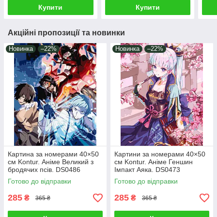
Купити
Купити
Акційні пропозиції та новинки
Новинка
–22%
Новинка
–22%
Картина за номерами 40×50
Картини за номерами 40×50
см Kontur. Аніме Великий з
см Kontur. Аніме Геншин
бродячих псів. DS0486
Імпакт Аяка. DS0473
Готово до відправки
Готово до відправки
285
285
₴
₴
365 ₴
365 ₴