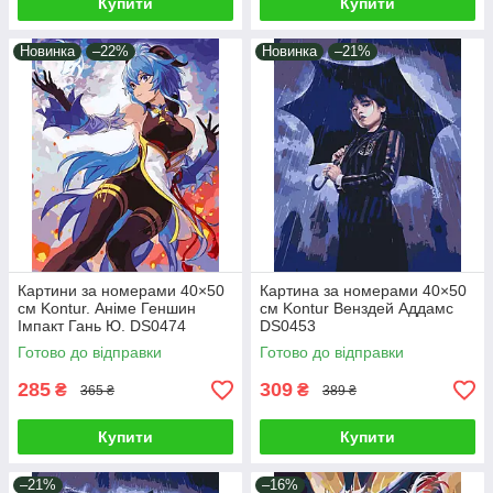
Купити
Купити
Новинка
–22%
Новинка
–21%
Картини за номерами 40×50
Картина за номерами 40×50
см Kontur. Аніме Геншин
см Kontur Венздей Аддамс
Імпакт Гань Ю. DS0474
DS0453
Готово до відправки
Готово до відправки
285
309
₴
₴
365 ₴
389 ₴
Купити
Купити
–21%
–16%