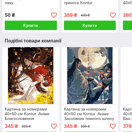
лаку
тринога Kontur
40х5
50
389
380
₴
₴
439 ₴
Купити
Купити
Подібні товари компанії
Картина за номерами
Картина за номерами
Карт
40×50 см Kontur. Аніме
40×50 см Kontur. Аніме
40×5
Благословення
Засновник темного шляху
Ван-
небожителів DS0553
2 DS0578
Piec
345
345
379
₴
₴
395 ₴
395 ₴