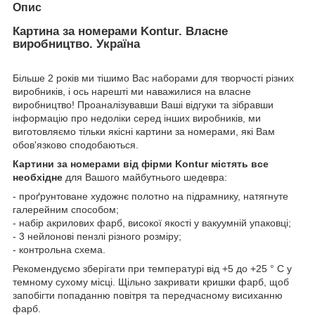
Опис
Картина за номерами Kontur. Власне
виробництво. Україна
Більше 2 років ми тішимо Вас наборами для творчості різних
виробників, і ось нарешті ми наважилися на власне
виробництво! Проаналізувавши Ваші відгуки та зібравши
інформацію про недоліки серед інших виробників, ми
виготовляємо тільки якісні картини за номерами, які Вам
обов'язково сподобаються.
Картини за номерами від фірми Kontur містять все
необхідне
для Вашого майбутнього шедевра:
- проґрунтоване художнє полотно на підрамнику, натягнуте
галерейним способом;
- набір акрилових фарб, високої якості у вакуумній упаковці;
- 3 нейлонові пензлі різного розміру;
- контрольна схема.
Рекомендуємо зберігати при температурі від +5 до +25 ° C у
темному сухому місці. Щільно закривати кришки фарб, щоб
запобігти попаданню повітря та передчасному висиханню
фарб.