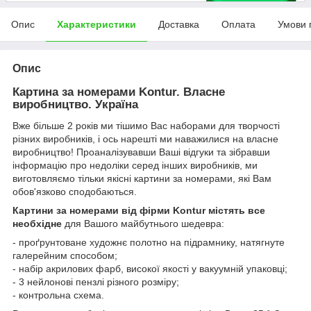
Опис
Характеристики
Доставка
Оплата
Умови 
Опис
Картина за номерами Kontur. Власне
виробництво. Україна
Вже більше 2 років ми тішимо Вас наборами для творчості
різних виробників, і ось нарешті ми наважилися на власне
виробництво! Проаналізувавши Ваші відгуки та зібравши
інформацію про недоліки серед інших виробників, ми
виготовляємо тільки якісні картини за номерами, які Вам
обов'язково сподобаються.
Картини за номерами від фірми Kontur містять все
необхідне
для Вашого майбутнього шедевра:
- проґрунтоване художнє полотно на підрамнику, натягнуте
галерейним способом;
- набір акрилових фарб, високої якості у вакуумній упаковці;
- 3 нейлонові пензлі різного розміру;
- контрольна схема.