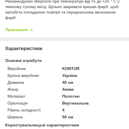
Рекомендуємо зберігати при температурі від +5 до +25 ° C у
темному сухому місці. Щільно закривати кришки фарб, щоб
запобігти попаданню повітря та передчасному висиханню
фарб.
Приховати
Характеристики
Основні атрибути
Виробник
KONTUR
Країна виробник
Україна
Довжина
40 см
Жанр
Аніме
Матеріал
Полотно
Орієнтація
Вертикальна
Рівень складності
4
Ширина
50 см
Користувальницькі характеристики