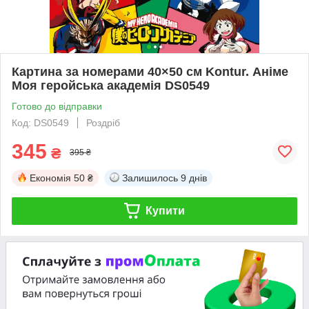
Картина за номерами 40×50 см Kontur. Аніме
Моя геройська академія DS0549
Готово до відправки
Код: DS0549
Роздріб
345
₴
395 ₴
Економія
50 ₴
Залишилось
9 днів
Купити