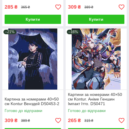
285
309
₴
₴
365 ₴
389 ₴
Купити
Купити
–21%
–16%
Картини за номерами 40×50
Картина за номерами 40×50
см Kontur. Аніме Геншин
см Kontur Венздей DS0453-2
Імпакт Ітто. DS0471
Готово до відправки
Готово до відправки
309
265
₴
₴
389 ₴
315 ₴