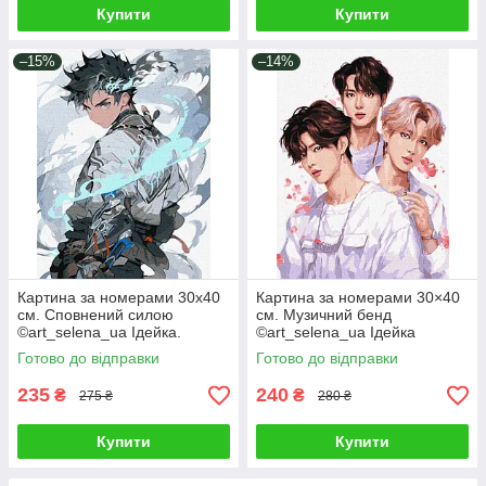
Купити
Купити
–15%
–14%
Картина за номерами 30х40
Картина за номерами 30×40
см. Сповнений силою
см. Музичний бенд
©art_selena_ua Ідейка.
©art_selena_ua Ідейка
KHO8387
КНО8394
Готово до відправки
Готово до відправки
235
240
₴
₴
275 ₴
280 ₴
Купити
Купити