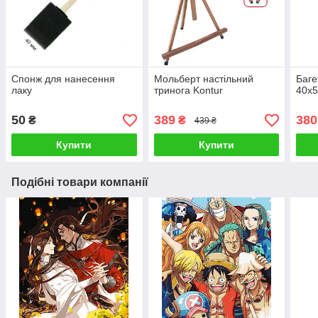
Спонж для нанесення
Мольберт настільний
Баге
лаку
тринога Kontur
40х5
50
389
380
₴
₴
439 ₴
Купити
Купити
Подібні товари компанії