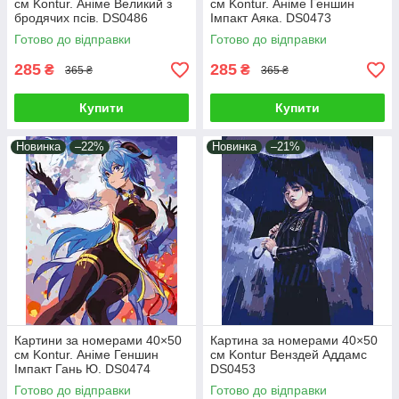
см Kontur. Аніме Великий з
см Kontur. Аніме Геншин
бродячих псів. DS0486
Імпакт Аяка. DS0473
Готово до відправки
Готово до відправки
285
285
₴
₴
365 ₴
365 ₴
Купити
Купити
Новинка
–22%
Новинка
–21%
Картини за номерами 40×50
Картина за номерами 40×50
см Kontur. Аніме Геншин
см Kontur Венздей Аддамс
Імпакт Гань Ю. DS0474
DS0453
Готово до відправки
Готово до відправки