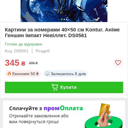
Картини за номерами 40×50 см Kontur. Аніме
Геншин Імпакт Невіллет. DS0561
Готово до відправки
Код: DS0561
Роздріб
345
₴
395 ₴
Економія
50 ₴
Залишилось
8 днів
Купити