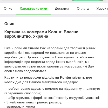
Опис
Характеристики
Доставка
Оплата
Умови 
Опис
Картина за номерами Kontur. Власне
виробництво. Україна
Вже 2 роки ми тішимо Вас наборами для творчості різних
виробників, і ось нарешті ми наважилися на власне
виробництво! Проаналізувавши Ваші відгуки та зібравши
інформацію про недоліки серед інших виробників, ми
виготовляємо тільки якісні картини за номерами, які Вам
обов'язково сподобаються.
Картини за номерами від фірми Kontur містять все
необхідне
для Вашого майбутнього шедевра:
- проґрунтоване художнє полотно на підрамнику , натягнуте
галерейним способом;
- набір акрилових фарб, високої якості у вакуумній упаковці;
- 3 нейлонові пензлі різного розміру;
- контрольна схема.