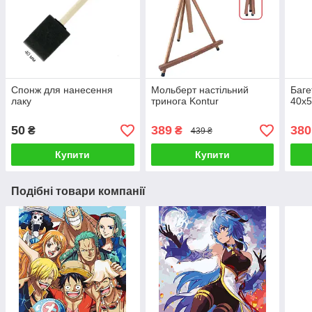
Спонж для нанесення
Мольберт настільний
Баге
лаку
тринога Kontur
40х5
50
389
380
₴
₴
439 ₴
Купити
Купити
Подібні товари компанії