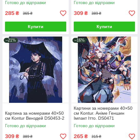
Готово до відправки
Готово до відправки
285
309
₴
₴
365 ₴
389 ₴
Купити
Купити
–21%
–16%
Картини за номерами 40×50
Картина за номерами 40×50
см Kontur. Аніме Геншин
см Kontur Венздей DS0453-2
Імпакт Ітто. DS0471
Готово до відправки
Готово до відправки
309
265
₴
₴
389 ₴
315 ₴