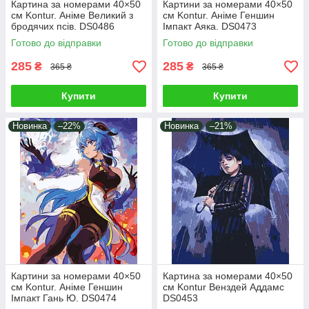
Картина за номерами 40×50
Картини за номерами 40×50
см Kontur. Аніме Великий з
см Kontur. Аніме Геншин
бродячих псів. DS0486
Імпакт Аяка. DS0473
Готово до відправки
Готово до відправки
285
285
₴
₴
365 ₴
365 ₴
Купити
Купити
Новинка
–22%
Новинка
–21%
Картини за номерами 40×50
Картина за номерами 40×50
см Kontur. Аніме Геншин
см Kontur Венздей Аддамс
Імпакт Гань Ю. DS0474
DS0453