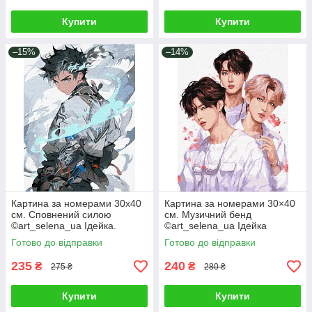
Купити
Купити
–15%
–14%
Картина за номерами 30х40
Картина за номерами 30×40
см. Сповнений силою
см. Музичний бенд
©art_selena_ua Ідейка.
©art_selena_ua Ідейка
KHO8387
КНО8394
Готово до відправки
Готово до відправки
235
240
₴
₴
275 ₴
280 ₴
Купити
Купити