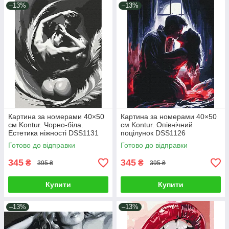
–13%
–13%
Картина за номерами 40×50
Картина за номерами 40×50
см Kontur. Чорно-біла.
см Kontur. Опівнічний
Естетика ніжності DSS1131
поцілунок DSS1126
Готово до відправки
Готово до відправки
345
345
₴
₴
395 ₴
395 ₴
Купити
Купити
–13%
–13%