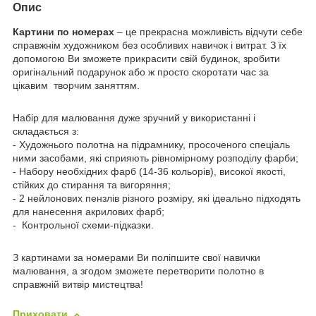
Опис
Картини по номерах
– це прекрасна можливість відчути себе
справжнім художником без особливих навичок і витрат. З їх
допомогою Ви зможете прикрасити свій будинок, зробити
оригінальний подарунок або ж просто скоротати час за
цікавим творчим заняттям.
Набір для малювання дуже зручний у використанні і
складається з:
- Художнього полотна на підрамнику, просоченого спеціаль
ними засобами, які сприяють рівномірному розподілу фарби;
- Набору необхідних фарб (14-36 кольорів), високої якості,
стійких до стирання та вигоряння;
- 2 нейлонових пензлів різного розміру, які ідеально підходять
для нанесення акрилових фарб;
- Контрольної схеми-підказки.
З картинами за номерами Ви поліпшите свої навички
малювання, а згодом зможете перетворити полотно в
справжній витвір мистецтва!
Приховати