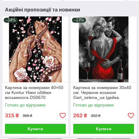
Акційні пропозиції та новинки
–14%
–13%
Картина за номерами 40×50
Картина за номерами 30х40
см Kontur Ніжні обійми
см. Червоне кохання
восьминога DS0670
©art_selena_ua Ідейка.
KHO8697
Готово до відправки
Готово до відправки
315
262
₴
₴
365 ₴
302 ₴
Купити
Купити