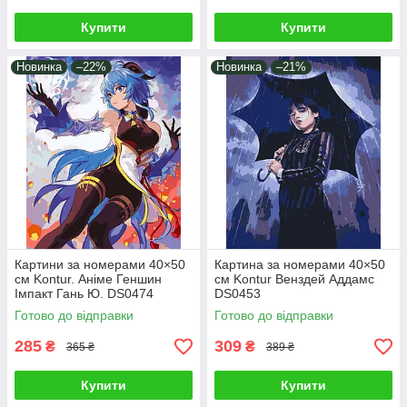
Купити
Купити
Новинка
–22%
Новинка
–21%
Картини за номерами 40×50
Картина за номерами 40×50
см Kontur. Аніме Геншин
см Kontur Венздей Аддамс
Імпакт Гань Ю. DS0474
DS0453
Готово до відправки
Готово до відправки
285
309
₴
₴
365 ₴
389 ₴
Купити
Купити