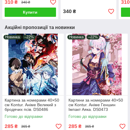
310
310
₴
340 ₴
340
₴
Купити
Акційні пропозиції та новинки
Новинка
–22%
Новинка
–22%
Картина за номерами 40×50
Картини за номерами 40×50
см Kontur. Аніме Великий з
см Kontur. Аніме Геншин
бродячих псів. DS0486
Імпакт Аяка. DS0473
Готово до відправки
Готово до відправки
285
285
₴
₴
365 ₴
365 ₴