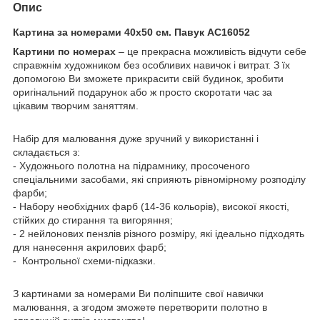
Опис
Картина за номерами 40х50 см. Павук АС16052
Картини по номерах
– це прекрасна можливість відчути себе
справжнім художником без особливих навичок і витрат. З їх
допомогою Ви зможете прикрасити свій будинок, зробити
оригінальний подарунок або ж просто скоротати час за
цікавим творчим заняттям.
Набір для малювання дуже зручний у використанні і
складається з:
- Художнього полотна на підрамнику, просоченого
спеціальними засобами, які сприяють рівномірному розподілу
фарби;
- Набору необхідних фарб (14-36 кольорів), високої якості,
стійких до стирання та вигоряння;
- 2 нейлонових пензлів різного розміру, які ідеально підходять
для нанесення акрилових фарб;
- Контрольної схеми-підказки.
З картинами за номерами Ви поліпшите свої навички
малювання, а згодом зможете перетворити полотно в