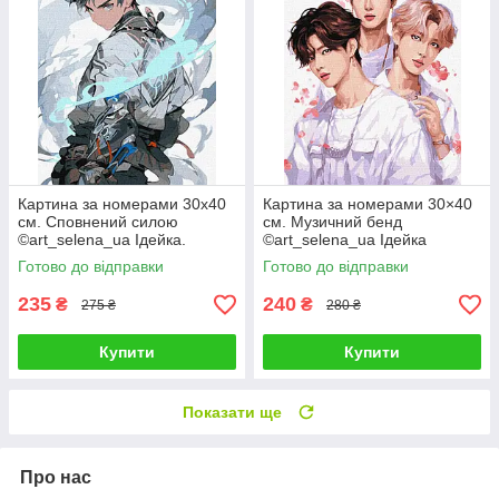
Картина за номерами 30х40
Картина за номерами 30×40
см. Сповнений силою
см. Музичний бенд
©art_selena_ua Ідейка.
©art_selena_ua Ідейка
KHO8387
КНО8394
Готово до відправки
Готово до відправки
235
240
₴
₴
275 ₴
280 ₴
Купити
Купити
Показати ще
Про нас