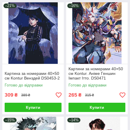
–21%
–16%
Картини за номерами 40×50
Картина за номерами 40×50
см Kontur. Аніме Геншин
см Kontur Венздей DS0453-2
Імпакт Ітто. DS0471
Готово до відправки
Готово до відправки
309
265
₴
₴
389 ₴
315 ₴
Купити
Купити
–15%
–14%