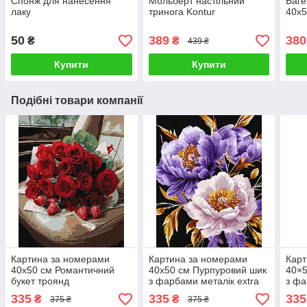
Спонж для нанесення
Мольберт настільний
Баге
лаку
тринога Kontur
40х5
50
389
380
₴
₴
439 ₴
Купити
Купити
Подібні товари компанії
Картина за номерами
Картина за номерами
Карт
40х50 см Романтичний
40х50 см Пурпуровий шик
40×5
букет троянд
з фарбами металік extra
з фа
©art_selena_ua Ідейка
©victoria_art
©art
335
335
335
₴
₴
375 ₴
375 ₴
KHO3337
©art_selena_ua Ідейка
КНО