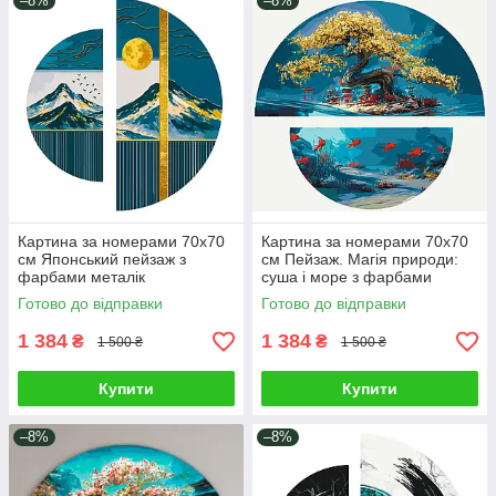
–8%
–8%
Картина за номерами 70х70
Картина за номерами 70х70
см Японський пейзаж з
см Пейзаж. Магія природи:
фарбами металік
суша і море з фарбами
(напівкола). Орігамі OSR1005
металік (напівкола). Орігамі
Готово до відправки
Готово до відправки
OSR1010
1 384
1 384
₴
₴
1 500 ₴
1 500 ₴
Купити
Купити
–8%
–8%