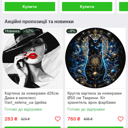
KHO3309
Купити
Купити
Акційні пропозиції та новинки
Новинка
–12%
–9%
Картина за номерами d26см.
Кругла картина за номерами
Дама в капелюсі
Ø50 см Тварини. Кіт
©art_selena_ua Ідейка
хранитель зірок фарбами
КНОR1158
металік Орігамі OR2013
Готово до відправки
Готово до відправки
283
760
₴
₴
323 ₴
835 ₴