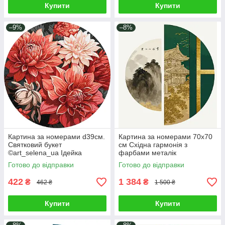
Купити
Купити
–9%
–8%
Картина за номерами d39см.
Картина за номерами 70х70
Святковий букет
см Східна гармонія з
©art_selena_ua Ідейка
фарбами металік
КНОR1040
(напівкола). Орігамі OSR1003
Готово до відправки
Готово до відправки
422
1 384
₴
₴
462 ₴
1 500 ₴
Купити
Купити