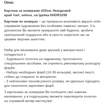
Опис
Картина за номерами d33см. Невідомий
край ©art_selena_ua Ідейка КНОR1038
Картини по номерах
– це прекрасна можливість відчути себе
справжнім художником без особливих навичок і витрат. З їх
допомогою Ви зможете прикрасити свій будинок, зробити
оригінальний подарунок або ж просто скоротати час за
цікавим творчим заняттям.
Набір для малювання дуже зручний у використанні і
складається з:
- Художнього полотна на підрамнику, просоченого
спеціальними засобами, які сприяють рівномірному розподілу
фарби;
- Набору необхідних фарб (14-36 кольорів), високої якості,
стійких до стирання та вигоряння;
- 3 нейлонових пензлів різного розміру, які ідеально підходять
для нанесення акрилових фарб.
З картинами за номерами Ви поліпшите свої навички
малювання, а в подальшому зможете перетворити полотно
на справжній витвір мистецтва!