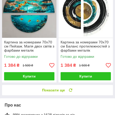
Картина за номерами 70х70
Картина за номерами 70х70
см Пейзаж. Магія двох світів з
см Баланс протилежностей з
фарбами металік
фарбами металік
(напівкола). Орігамі OSR1011
(напівкола). Орігамі OSR1001
Готово до відправки
Готово до відправки
1 384
1 384
₴
₴
1 500 ₴
1 500 ₴
Купити
Купити
Показати ще
Про нас
99% позитивних з 1628 відгуків за рік