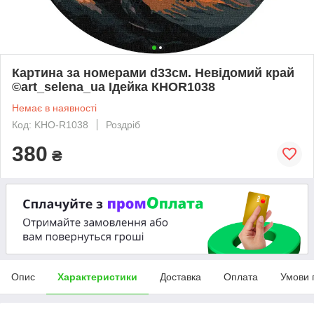
Картина за номерами d33см. Невідомий край
©art_selena_ua Ідейка КНОR1038
Немає в наявності
Код: KHO-R1038
Роздріб
380
₴
Опис
Характеристики
Доставка
Оплата
Умови 