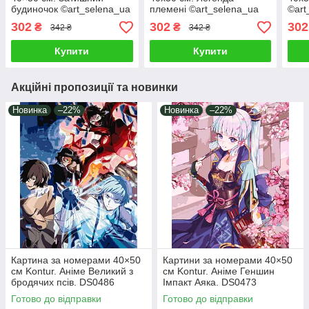
будиночок ©art_selena_ua
племені ©art_selena_ua
©art
Ідейка КНО6338
Ідейка КНО8425
КНО
302
302
302
₴
₴
342 ₴
342 ₴
Купити
Купити
Акційні пропозиції та новинки
Новинка
–22%
Новинка
–22%
Картина за номерами 40×50
Картини за номерами 40×50
см Kontur. Аніме Великий з
см Kontur. Аніме Геншин
бродячих псів. DS0486
Імпакт Аяка. DS0473
Готово до відправки
Готово до відправки