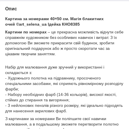
Опис
Картина за номерами 40×50 см. Магія блакитних
очей ©art_selena_ua Ідейка КНО8385
Картини по номерах
– це прекрасна можливість відчути себе
справжнім художником без особливих навичок і витрат. З їх
допомогою Ви зможете прикрасити свій будинок, зробити
оригінальний подарунок або ж просто скоротати час за
цікавим творчим заняттям.
Набір для малювання дуже зручний у використанні і
складається з:
- Художнього полотна на підрамнику, просоченого
спеціальними засобами, які сприяють рівномірному розподілу
фарби;
- Набору необхідних фарб (14-36 кольорів), високої якості,
стійких до стирання та вигоряння;
- 3 нейлонових пензлів різного розміру, які ідеально підходять
для нанесення акрилових фарб.
З картинами за номерами Ви поліпшите свої навички
малювання, а в подальшому зможете перетворити полотно