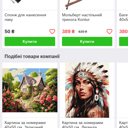
Спонж для нанесення
Мольберт настільний
Баге
лаку
тринога Kontur
40х5
50
389
380
₴
₴
439 ₴
Купити
Купити
Подібні товари компанії
Картина за номерами
Картина за номерами
Карт
40×50 см. Затишний
40х50 см. Легенда
40х5