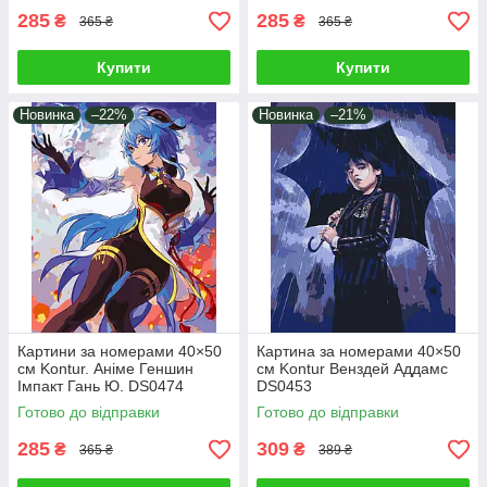
285
285
₴
₴
365 ₴
365 ₴
Купити
Купити
Новинка
–22%
Новинка
–21%
Картини за номерами 40×50
Картина за номерами 40×50
см Kontur. Аніме Геншин
см Kontur Венздей Аддамс
Імпакт Гань Ю. DS0474
DS0453
Готово до відправки
Готово до відправки
285
309
₴
₴
365 ₴
389 ₴