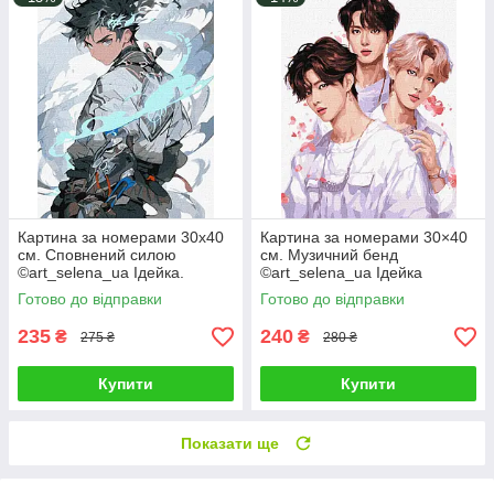
Картина за номерами 30х40
Картина за номерами 30×40
см. Сповнений силою
см. Музичний бенд
©art_selena_ua Ідейка.
©art_selena_ua Ідейка
KHO8387
КНО8394
Готово до відправки
Готово до відправки
235
240
₴
₴
275 ₴
280 ₴
Купити
Купити
Показати ще