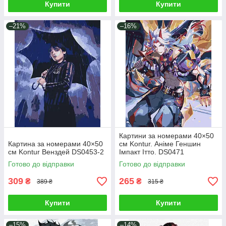
Купити
Купити
–21%
–16%
Картини за номерами 40×50
Картина за номерами 40×50
см Kontur. Аніме Геншин
см Kontur Венздей DS0453-2
Імпакт Ітто. DS0471
Готово до відправки
Готово до відправки
309
265
₴
₴
389 ₴
315 ₴
Купити
Купити
–15%
–14%