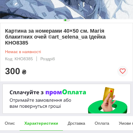
Картина за номерами 40×50 см. Магія
блакитних очей ©art_selena_ua Ідейка
КНО8385
Немає в наявності
Код: KHO8385
Роздріб
300
₴
Опис
Характеристики
Доставка
Оплата
Умови 