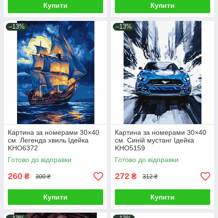
Купити
Купити
–13%
–13%
Картина за номерами 30×40
Картина за номерами 30×40
см. Легенда хвиль Ідейка
см. Синій мустанг Ідейка
KHO6372
KHO5159
Готово до відправки
Готово до відправки
260
272
₴
₴
300 ₴
312 ₴
Купити
Купити