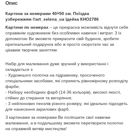
Опис
Картина за номерами 40×50 см. Поїздка
узбережжям ©art_selena_ua Ідейка КНО2786
Картини по номерах
– це прекрасна можливість відчути себе
справжнім художником без особливих навичок і витрат. З їх
допомогою Ви зможете прикрасити свій будинок, зробити
оригінальний подарунок або ж просто скоротати час за
цікавим творчим заняттям.
Набір для малювання дуже зручний у використанні і
складається з:
- Художнього полотна на підрамнику, просоченого
спеціальними засобами, які сприяють рівномірному розподілу
фарби;
- Набору необхідних фарб (14-36 кольорів), високої якості,
стійких до стирання та вигоряння;
- 3 нейлонових пензлів різного розміру, які ідеально підходять
для нанесення акрилових фарб.
З картинами за номерами Ви поліпшите свої навички
малювання, а в подальшому зможете перетворити полотно
на справжній витвір мистецтва!