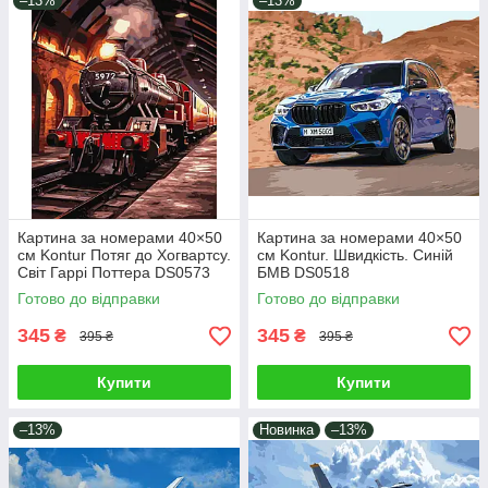
–13%
–13%
Картина за номерами 40×50
Картина за номерами 40×50
см Kontur Потяг до Хогвартсу.
см Kontur. Швидкість. Синій
Світ Гаррі Поттера DS0573
БМВ DS0518
Готово до відправки
Готово до відправки
345
345
₴
₴
395 ₴
395 ₴
Купити
Купити
–13%
Новинка
–13%