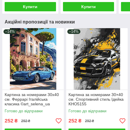
Купити
Купити
Акційні пропозиції та новинки
–14%
–14%
Картина за номерами 30х40
Картина за номерами 30×40
см. Феррарі Італійська
см. Спортивний стиль Ідейка
класика ©art_selena_ua
KHO5155
Ідейка. KHO6366
Готово до відправки
Готово до відправки
252
252
₴
₴
292 ₴
292 ₴