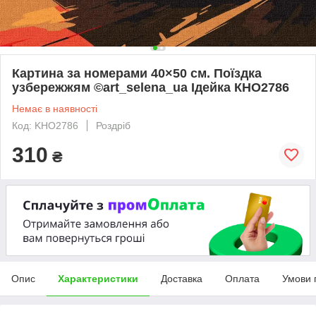
Картина за номерами 40×50 см. Поїздка
узбережжям ©art_selena_ua Ідейка КНО2786
Немає в наявності
Код: KHO2786
Роздріб
310
₴
Опис
Характеристики
Доставка
Оплата
Умови 