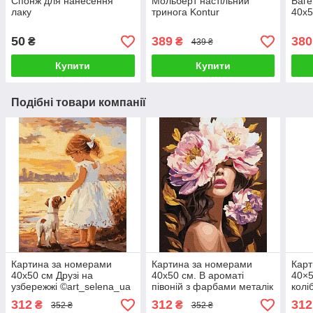
Спонж для нанесення
Мольберт настільний
Баге
лаку
тринога Kontur
40х5
50
389
380
₴
₴
439 ₴
Купити
Купити
Подібні товари компанії
Картина за номерами
Картина за номерами
Карт
40х50 см Друзі на
40х50 см. В ароматі
40×5
узбережжі ©art_selena_ua
півоній з фарбами металік
колі
Ідейка KHO8674
©art_selena_ua Ідейка
extr
312
312
312
₴
₴
352 ₴
352 ₴
КНО8443
Ідей