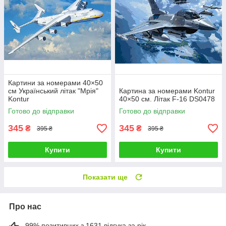
Картини за номерами 40×50
см Український літак "Мрія"
Картина за номерами Kontur
Kontur
40×50 см. Літак F-16 DS0478
Готово до відправки
Готово до відправки
345
345
₴
₴
395 ₴
395 ₴
Купити
Купити
Показати ще
Про нас
99% позитивних з 1631 відгука за рік