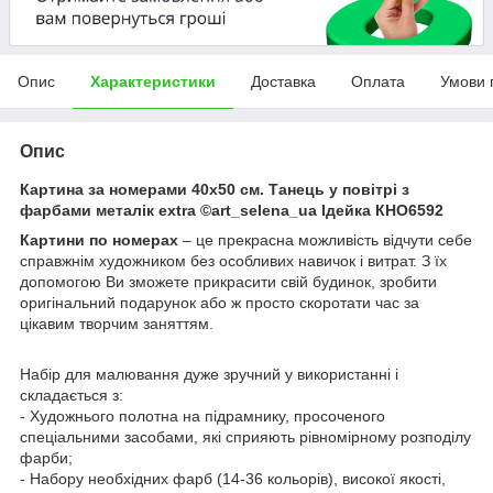
Опис
Характеристики
Доставка
Оплата
Умови 
Опис
Картина за номерами 40х50 см. Танець у повітрі з
фарбами металік extra ©art_selena_ua Ідейка КНО6592
Картини по номерах
– це прекрасна можливість відчути себе
справжнім художником без особливих навичок і витрат. З їх
допомогою Ви зможете прикрасити свій будинок, зробити
оригінальний подарунок або ж просто скоротати час за
цікавим творчим заняттям.
Набір для малювання дуже зручний у використанні і
складається з:
- Художнього полотна на підрамнику, просоченого
спеціальними засобами, які сприяють рівномірному розподілу
фарби;
- Набору необхідних фарб (14-36 кольорів), високої якості,