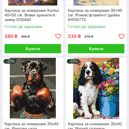
Картина за номерами Kontur
Картина за номерами 30×40
40×50 см. Вовки хранителі
см. Рожеві фламінго Ідейка
замку DS0460
KHO6775
Готово до відправки
Готово до відправки
285
230
₴
₴
365 ₴
270 ₴
Купити
Купити
–15%
–15%
Картина за номерами 30х40
Картина за номерами 30х40
см. Рингова сила
см. Милий спаніель