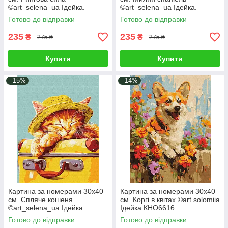
©art_selena_ua Ідейка.
©art_selena_ua Ідейка.
KHO6647
KHO6672
Готово до відправки
Готово до відправки
235
235
₴
₴
275 ₴
275 ₴
Купити
Купити
–15%
–14%
Картина за номерами 30х40
Картина за номерами 30х40
см. Спляче кошеня
см. Коргі в квітах ©art.solomiia
©art_selena_ua Ідейка.
Ідейка КНО6616
KHO6612
Готово до відправки
Готово до відправки