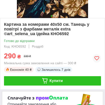
Картина за номерами 40х50 см. Танець у
повітрі з фарбами металік extra
©art_selena_ua Ідейка КНО6592
Готово до відправки
Код: KHO6592
Роздріб
290
₴
330 ₴
Мінімальна сума замовлення на сайті — 300 ₴
Економія
40 ₴
Залишилось
7 днів
Купити