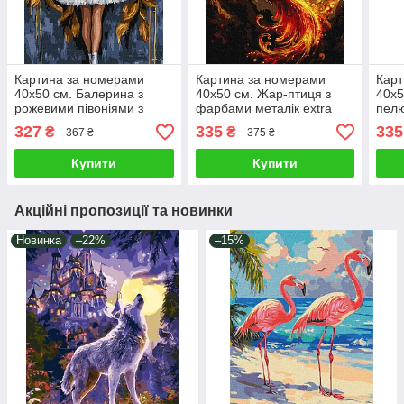
Картина за номерами
Картина за номерами
Карт
40х50 см. Балерина з
40х50 см. Жар-птиця з
40х5
рожевими півоніями з
фарбами металік extra
пелю
фарбами металік extra
©art_selena_ua Ідейка.
фарб
327
335
335
₴
₴
367 ₴
375 ₴
©art_selena_ua Ідейка
KHO5152
©art
KHO8662
KHO
Купити
Купити
Акційні пропозиції та новинки
Новинка
–22%
–15%