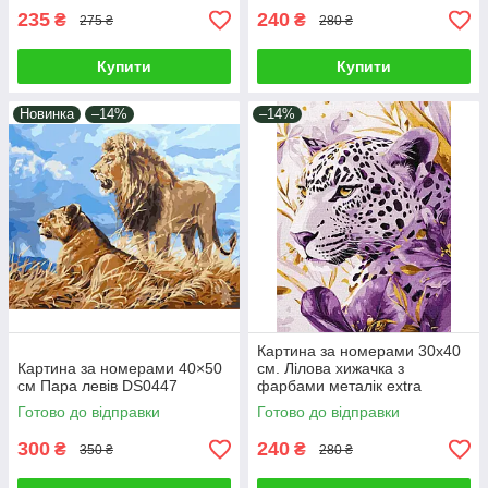
235
240
₴
₴
275 ₴
280 ₴
Купити
Купити
Новинка
–14%
–14%
Картина за номерами 30х40
Картина за номерами 40×50
см. Лілова хижачка з
см Пара левів DS0447
фарбами металік extra
Ідейка. KHO6728
Готово до відправки
Готово до відправки
300
240
₴
₴
350 ₴
280 ₴