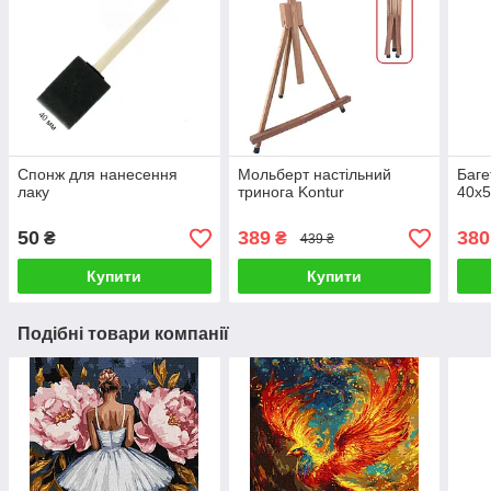
Спонж для нанесення
Мольберт настільний
Баге
лаку
тринога Kontur
40х5
50
389
380
₴
₴
439 ₴
Купити
Купити
Подібні товари компанії