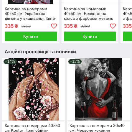
Картина за номерами
Картина за номерами
Карт
40х50 см. Українська
40х50 см. Бездоганна
40×5
дівчина у вишиванці. Квіти-
краса з фарбами металік
з фа
зорі Ідейка КНО4962
2 ©art_selena_ua Ідейка
©art
335
335
335
₴
₴
375 ₴
375 ₴
КНО3302
КНО
Купити
Купити
Акційні пропозиції та новинки
–14%
–13%
Картина за номерами 40×50
Картина за номерами 30х40
см Kontur Ніжні обійми
см. Червоне кохання