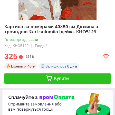
Картина за номерами 40×50 см Дівчина з
трояндою ©art.solomiia Ідейка. КНО5129
Готово до відправки
Код: KHO5129
Роздріб
325
₴
365 ₴
Економія
40 ₴
Залишилось
8 днів
Купити