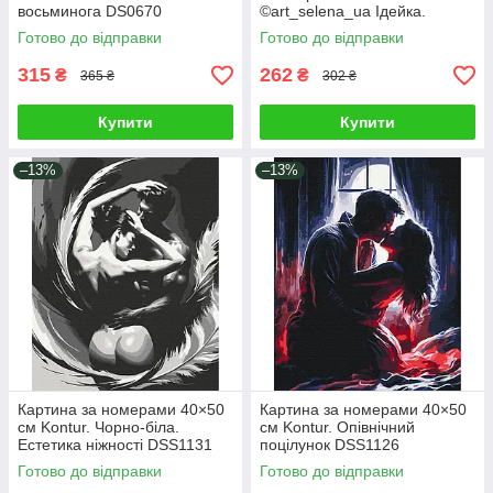
восьминога DS0670
©art_selena_ua Ідейка.
KHO8697
Готово до відправки
Готово до відправки
315
262
₴
₴
365 ₴
302 ₴
Купити
Купити
–13%
–13%
Картина за номерами 40×50
Картина за номерами 40×50
см Kontur. Чорно-біла.
см Kontur. Опівнічний
Естетика ніжності DSS1131
поцілунок DSS1126
Готово до відправки
Готово до відправки