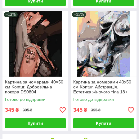
Купити
Купити
–13%
–13%
Картина за номерами 40×50
Картина за номерами 40х50
см Kontur. Добровільна
см Kontur. Абстракція.
покора DS0804
Естетика жіночого тіла 18+
DS0680
Готово до відправки
Готово до відправки
345
345
₴
₴
395 ₴
395 ₴
Купити
Купити