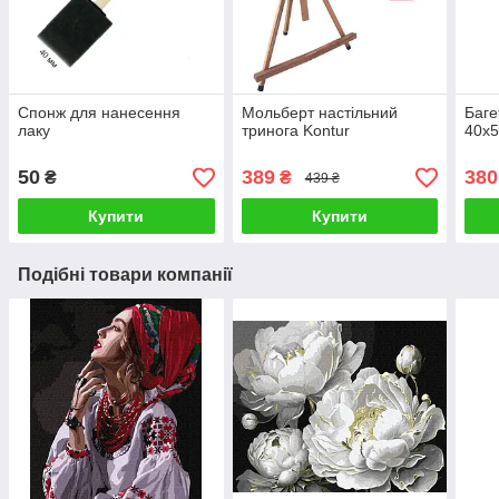
Спонж для нанесення
Мольберт настільний
Баге
лаку
тринога Kontur
40х5
50
389
380
₴
₴
439 ₴
Купити
Купити
Подібні товари компанії