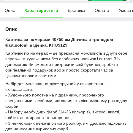
Опис
Характеристики
Доставка
Оплата
Умови 
Опис
Картина за номерами 40×50 см Дівчина з трояндою
©art.solomiia Ідейка. КНО5129
Картини по номерах
– це прекрасна можливість відчути себе
справжнім художником без особливих навичок і витрат. З їх
допомогою Ви зможете прикрасити свій будинок, зробити
оригінальний подарунок або ж просто скоротати час за
цікавим творчим заняттям.
Набір для малювання дуже зручний у використанні і
складається з:
- Художнього полотна на підрамнику, просоченого
спеціальними засобами, які сприяють рівномірному розподілу
фарби;
- Набору необхідних фарб (14-36 кольорів), високої якості,
стійких до стирання та вигоряння;
- 3 нейлонових пензлів різного розміру, які ідеально підходять
для нанесення акрилових фарб.