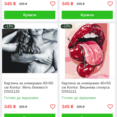
345
345
₴
₴
395 ₴
395 ₴
Купити
Купити
–13%
–13%
Картина за номерами 40×50
Картина за номерами 40×50
см Kontur. Мить близкості
см Kontur. Вишнева спокуса
DSS1125
DSS1111
Готово до відправки
Готово до відправки
345
345
₴
₴
395 ₴
395 ₴