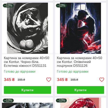
–13%
–13%
Картина за номерами 40×50
Картина за номерами 40×50
см Kontur. Чорно-біла.
см Kontur. Опівнічний
Естетика ніжності DSS1131
поцілунок DSS1126
Готово до відправки
Готово до відправки
345
345
₴
₴
395 ₴
395 ₴
Купити
Купити
–13%
–13%