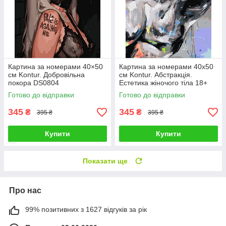
Картина за номерами 40×50
Картина за номерами 40х50
см Kontur. Добровільна
см Kontur. Абстракція.
покора DS0804
Естетика жіночого тіла 18+
DS0680
Готово до відправки
Готово до відправки
345
345
₴
₴
395 ₴
395 ₴
Купити
Купити
Показати ще
Про нас
99% позитивних з 1627 відгуків за рік