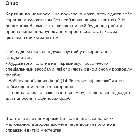
Опис
Картини по номерах
– це прекрасна можливість відчути себе
справжнім художником без особливих навичок і витрат. З їх
допомогою Ви зможете прикрасити свій будинок, зробити
оригінальний подарунок або ж просто скоротати час за
цікавим творчим заняттям.
Набір для малювання дуже зручний у використанні і
складається з:
- Художнього полотна на підрамнику, просоченого
спеціальними засобами, які сприяють рівномірному розподілу
фарби;
- Набору необхідних фарб (14-36 кольорів), високої якості,
стійких до стирання та вигоряння;
- 3 нейлонових пензлів різного розміру, які ідеально підходять
для нанесення акрилових фарб;
З картинами за номерами Ви поліпшите свої навички
малювання, а згодом зможете перетворити полотно в
справжній витвір мистецтва!