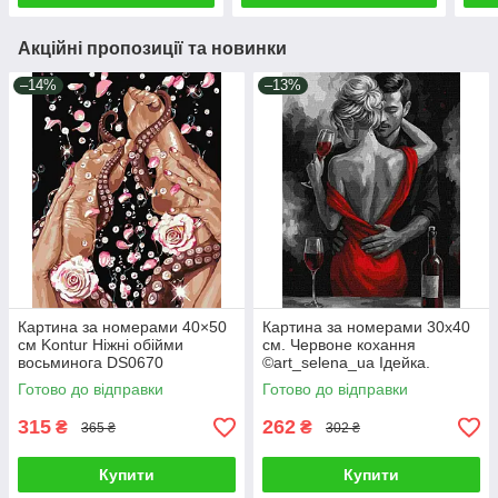
Акційні пропозиції та новинки
–14%
–13%
Картина за номерами 40×50
Картина за номерами 30х40
см Kontur Ніжні обійми
см. Червоне кохання
восьминога DS0670
©art_selena_ua Ідейка.
KHO8697
Готово до відправки
Готово до відправки
315
262
₴
₴
365 ₴
302 ₴
Купити
Купити