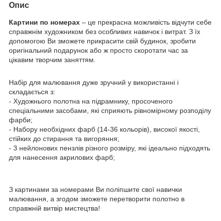
Опис
Картини по номерах
– це прекрасна можливість відчути себе
справжнім художником без особливих навичок і витрат. З їх
допомогою Ви зможете прикрасити свій будинок, зробити
оригінальний подарунок або ж просто скоротати час за
цікавим творчим заняттям.
Набір для малювання дуже зручний у використанні і
складається з:
- Художнього полотна на підрамнику, просоченого
спеціальними засобами, які сприяють рівномірному розподілу
фарби;
- Набору необхідних фарб (14-36 кольорів), високої якості,
стійких до стирання та вигоряння;
- 3 нейлонових пензлів різного розміру, які ідеально підходять
для нанесення акрилових фарб;
З картинами за номерами Ви поліпшите свої навички
малювання, а згодом зможете перетворити полотно в
справжній витвір мистецтва!