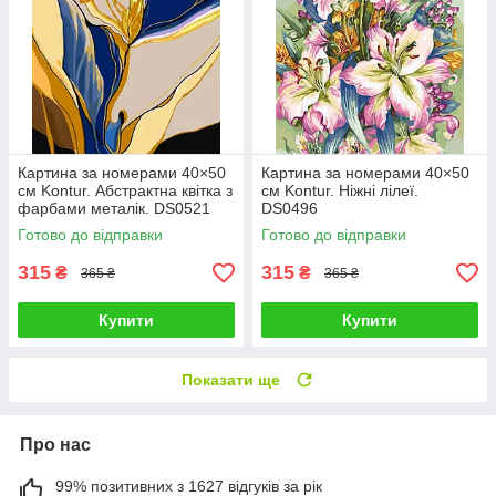
Картина за номерами 40×50
Картина за номерами 40×50
см Kontur. Абстрактна квітка з
см Kontur. Ніжні лілеї.
фарбами металік. DS0521
DS0496
Готово до відправки
Готово до відправки
315
315
₴
₴
365 ₴
365 ₴
Купити
Купити
Показати ще
Про нас
99% позитивних з 1627 відгуків за рік