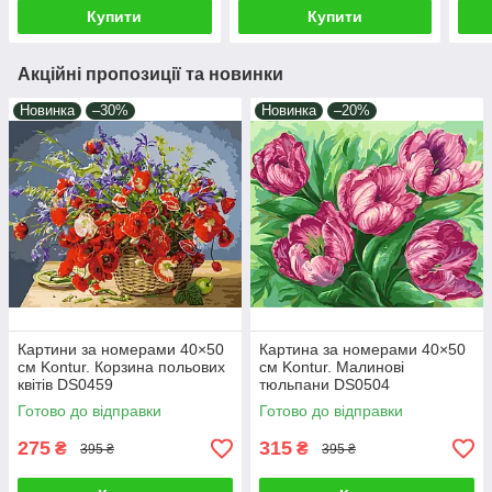
Купити
Купити
Акційні пропозиції та новинки
Новинка
–30%
Новинка
–20%
Картини за номерами 40×50
Картина за номерами 40×50
см Kontur. Корзина польових
см Kontur. Малинові
квітів DS0459
тюльпани DS0504
Готово до відправки
Готово до відправки
275
315
₴
₴
395 ₴
395 ₴