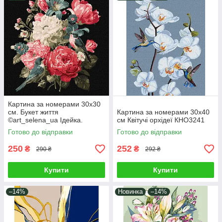
Картина за номерами 30х30
см. Букет життя
Картина за номерами 30х40
©art_selena_ua Ідейка.
см Квітучі орхідеї КНО3241
KHO5181
Готово до відправки
Готово до відправки
250
252
₴
₴
290 ₴
292 ₴
Купити
Купити
–14%
Новинка
–14%