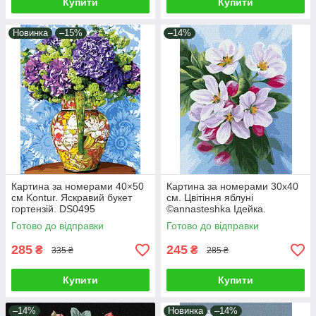
Купити
Купити
Новинка
–15%
–14%
Картина за номерами 40×50
Картина за номерами 30х40
см Kontur. Яскравий букет
см. Цвітіння яблуні
гортензій. DS0495
©annasteshka Ідейка.
KHO3240
Готово до відправки
Готово до відправки
285
245
₴
₴
335 ₴
285 ₴
Купити
Купити
–14%
Новинка
–14%