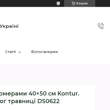
Кошик
Україні
Статті
Фотогалерея
омерами 40×50 см Kontur.
ог травниці DS0622