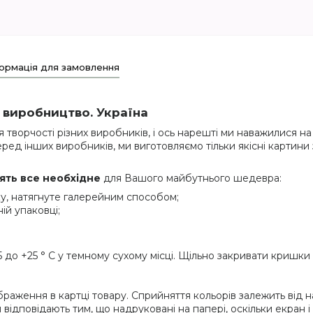
ормація для замовлення
 виробництво. Україна
 творчості різних виробників, і ось нарешті ми наважилися 
ред інших виробників, ми виготовляємо тільки якісні картини
тять все необхідне
для Вашого майбутнього шедевра:
у, натягнуте галерейним способом;
ій упаковці;
 до +25 ° C у темному сухому місці. Щільно закривати кришки
браження в картці товару. Сприйняття кольорів залежить від 
 відповідають тим, що надруковані на папері, оскільки екран 