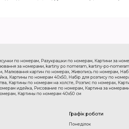
исунки по номерам, Разукрашки по номерам, Картини за номе
ювання за номерами, kartiny po nomeram, kartiny-po-nomeram
м, Малювання картин по номерах, Живопись по номерам, На
дейка, Картины по номерам 40х50, Набір для розпису по номе
тва, Картины по номерам на холсте, Розпис по номерах, Карт
номерам идейка, Рисование по номерам, Картина за номерами
номерам, Картины по номерам 40х50 см
Графік роботи
Понеділок