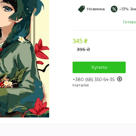
Новинка
–13%
Готово
345 ₴
395 ₴
Купити
+380 (68) 350-54-35
Наталія