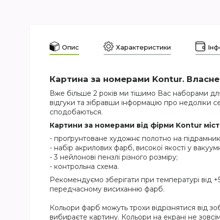
Опис
Характеристики
Інф
Картина за номерами Kontur. Власне
Вже більше 2 років ми тішимо Вас наборами для
відгуки та зібравши інформацію про недоліки се
сподобаються.
Картини за номерами від фірми Kontur міс
- проґрунтоване художнє полотно на підрамник
- набір акрилових фарб, високої якості у вакуумн
- 3 нейлонові пензлі різного розміру;
- контрольна схема.
Рекомендуємо зберігати при температурі від +5
передчасному висиханню фарб.
Кольори фарб можуть трохи відрізнятися від зо
вибираєте картину. Кольори на екрані не зовсім