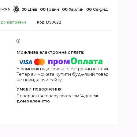
0
0
Днів
0
0
Годин
0
0
Хвилин
0
0
Секунд
 до відправки
Код:
DS0622
У компанії підключені електронні платежі.
Тепер ви можете купити будь-який товар
не покидаючи сайту.
повернення товару протягом 14 днів
за
домовленістю