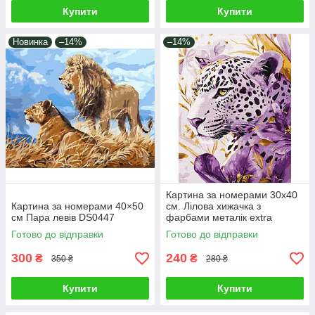
Купити
Купити
Новинка
–14%
–14%
Картина за номерами 30х40
Картина за номерами 40×50
см. Лілова хижачка з
см Пара левів DS0447
фарбами металік extra
Ідейка. KHO6728
Готово до відправки
Готово до відправки
300
240
₴
₴
350 ₴
280 ₴
Купити
Купити