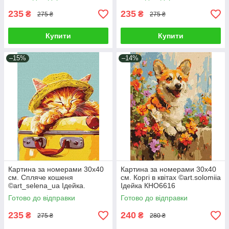
235
235
₴
₴
275 ₴
275 ₴
Купити
Купити
–15%
–14%
Картина за номерами 30х40
Картина за номерами 30х40
см. Спляче кошеня
см. Коргі в квітах ©art.solomiia
©art_selena_ua Ідейка.
Ідейка КНО6616
KHO6612
Готово до відправки
Готово до відправки
235
240
₴
₴
275 ₴
280 ₴