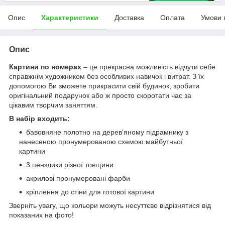
Опис
Характеристики
Доставка
Оплата
Умови 
Опис
Картини по номерах
– це прекрасна можливість відчути себе
справжнім художником без особливих навичок і витрат. З їх
допомогою Ви зможете прикрасити свій будинок, зробити
оригінальний подарунок або ж просто скоротати час за
цікавим творчим заняттям.
В набір входить:
бавовняне полотно на дерев'яному підрамнику з
нанесеною пронумерованою схемою майбутньої
картини
3 пензлики різної товщини
акрилові пронумеровані фарби
кріплення до стіни для готової картини
Зверніть увагу, що кольори можуть несуттєво відрізнятися від
показаних на фото!