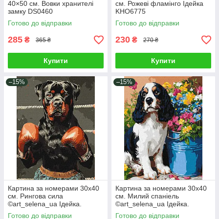
40×50 см. Вовки хранителі
см. Рожеві фламінго Ідейка
замку DS0460
KHO6775
Готово до відправки
Готово до відправки
285
230
₴
₴
365 ₴
270 ₴
Купити
Купити
–15%
–15%
Картина за номерами 30х40
Картина за номерами 30х40
см. Рингова сила
см. Милий спаніель
©art_selena_ua Ідейка.
©art_selena_ua Ідейка.
KHO6647
KHO6672
Готово до відправки
Готово до відправки