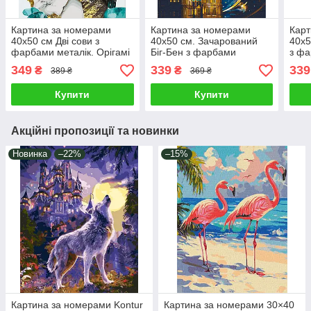
Картина за номерами
Картина за номерами
Карт
40х50 см Дві сови з
40х50 см. Зачарований
40х5
фарбами металік. Орігамі
Біг-Бен з фарбами
з фа
LW3405
металік. Brushme
Bru
349
339
339
₴
₴
389 ₴
369 ₴
Купити
Купити
Акційні пропозиції та новинки
Новинка
–22%
–15%
Картина за номерами Kontur
Картина за номерами 30×40