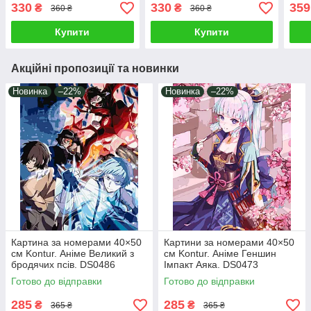
AC1
330
330
359
₴
₴
360 ₴
360 ₴
Купити
Купити
Акційні пропозиції та новинки
Новинка
–22%
Новинка
–22%
Картина за номерами 40×50
Картини за номерами 40×50
см Kontur. Аніме Великий з
см Kontur. Аніме Геншин
бродячих псів. DS0486
Імпакт Аяка. DS0473
Готово до відправки
Готово до відправки
285
285
₴
₴
365 ₴
365 ₴