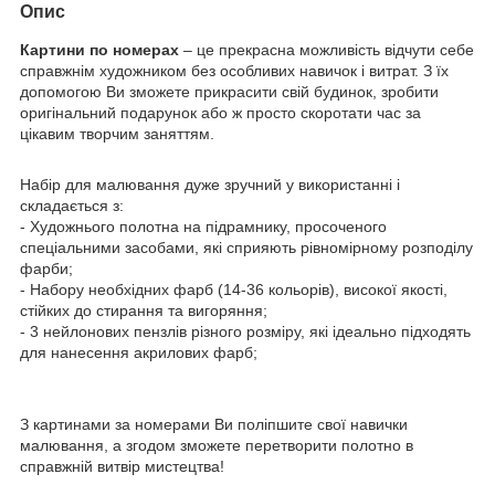
Опис
Картини по номерах
– це прекрасна можливість відчути себе
справжнім художником без особливих навичок і витрат. З їх
допомогою Ви зможете прикрасити свій будинок, зробити
оригінальний подарунок або ж просто скоротати час за
цікавим творчим заняттям.
Набір для малювання дуже зручний у використанні і
складається з:
- Художнього полотна на підрамнику, просоченого
спеціальними засобами, які сприяють рівномірному розподілу
фарби;
- Набору необхідних фарб (14-36 кольорів), високої якості,
стійких до стирання та вигоряння;
- 3 нейлонових пензлів різного розміру, які ідеально підходять
для нанесення акрилових фарб;
З картинами за номерами Ви поліпшите свої навички
малювання, а згодом зможете перетворити полотно в
справжній витвір мистецтва!