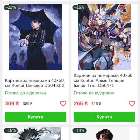
–21%
–16%
Картини за номерами 40×50
Картина за номерами 40×50
см Kontur. Аніме Геншин
см Kontur Венздей DS0453-2
Імпакт Ітто. DS0471
Готово до відправки
Готово до відправки
309
265
₴
₴
389 ₴
315 ₴
Купити
Купити
–15%
–14%