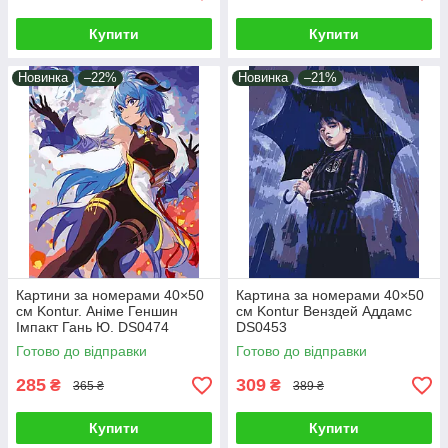
Купити
Купити
Новинка
–22%
Новинка
–21%
Картини за номерами 40×50
Картина за номерами 40×50
см Kontur. Аніме Геншин
см Kontur Венздей Аддамс
Імпакт Гань Ю. DS0474
DS0453
Готово до відправки
Готово до відправки
285
309
₴
₴
365 ₴
389 ₴
Купити
Купити