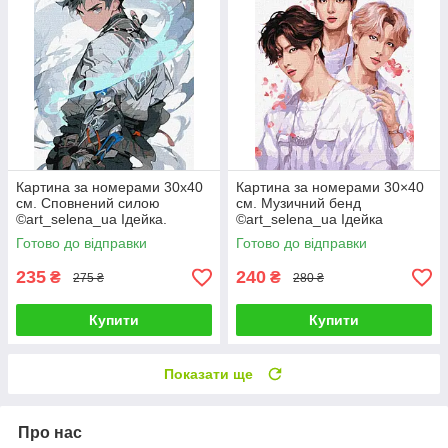
Картина за номерами 30х40
Картина за номерами 30×40
см. Сповнений силою
см. Музичний бенд
©art_selena_ua Ідейка.
©art_selena_ua Ідейка
KHO8387
КНО8394
Готово до відправки
Готово до відправки
235
240
₴
₴
275 ₴
280 ₴
Купити
Купити
Показати ще
Про нас