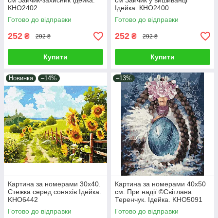
см Зайчик-захисник Ідейка.
см Зайчик у вишиванці
КНО2402
Ідейка. КНО2400
Готово до відправки
Готово до відправки
252
252
₴
₴
292 ₴
292 ₴
Купити
Купити
Новинка
–14%
–13%
Картина за номерами 30х40.
Картина за номерами 40х50
Стежка серед соняхів Ідейка.
см. При надії ©Світлана
KHO6442
Теренчук. Ідейка. KHO5091
Готово до відправки
Готово до відправки