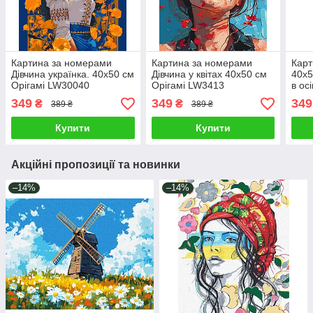
Картина за номерами
Картина за номерами
Карт
Дівчина українка. 40х50 см
Дівчина у квітах 40х50 см
40х5
Орігамі LW30040
Орігамі LW3413
в ос
LW3
349
349
349
₴
₴
389 ₴
389 ₴
Купити
Купити
Акційні пропозиції та новинки
–14%
–14%