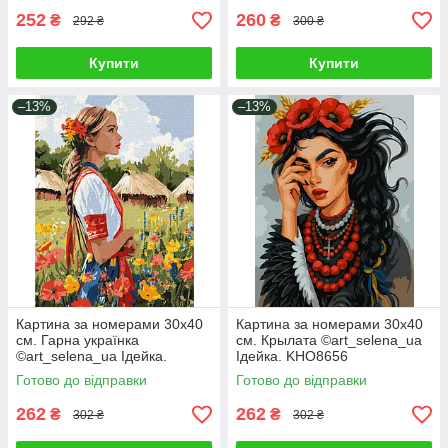
252
260
₴
₴
292 ₴
300 ₴
Купити
Купити
–13%
–13%
Картина за номерами 30х40
Картина за номерами 30х40
см. Гарна українка
см. Крылата ©art_selena_ua
©art_selena_ua Ідейка.
Ідейка. KHO8656
KHO8485
Готово до відправки
Готово до відправки
262
262
₴
₴
302 ₴
302 ₴