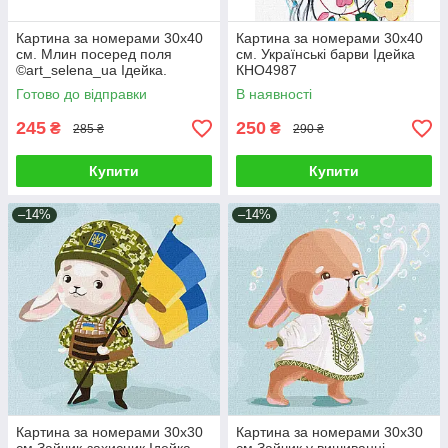
Картина за номерами 30х40
Картина за номерами 30х40
см. Млин посеред поля
см. Українські барви Ідейка
©art_selena_ua Ідейка.
КНО4987
KHO6399
Готово до відправки
В наявності
245
250
₴
₴
285 ₴
290 ₴
Купити
Купити
–14%
–14%
Картина за номерами 30х30
Картина за номерами 30х30