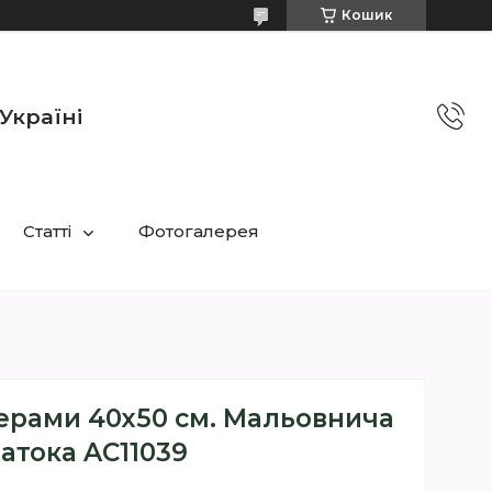
Кошик
Україні
Статті
Фотогалерея
ерами 40х50 см. Мальовнича
затока AC11039