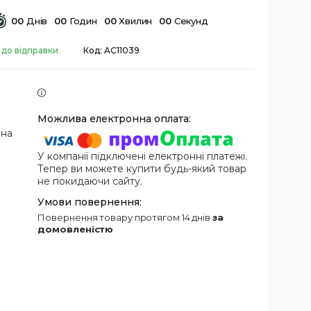
0
0
Днів
0
0
Годин
0
0
Хвилин
0
0
Секунд
 до відправки
Код:
AC11039
 на
У компанії підключені електронні платежі.
Тепер ви можете купити будь-який товар
не покидаючи сайту.
повернення товару протягом 14 днів
за
домовленістю