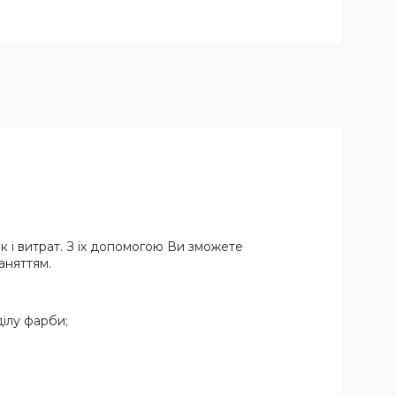
 і витрат. З їх допомогою Ви зможете
аняттям.
ілу фарби;