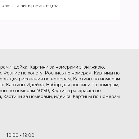
равжній витвір мистецтва!
рами ідейка, Картини за номерами зі знижкою,
, Розпис по холсту, Роспись по номерам, Картины по
боры для рисования по номерам, Картины по номерам
рах, Картины Идейка, Набор для росписи по номерам,
ины по номерам 40*50, Картина раскраска по
, Картини за номерами, идейка, Картины по номерам
10:00
19:00