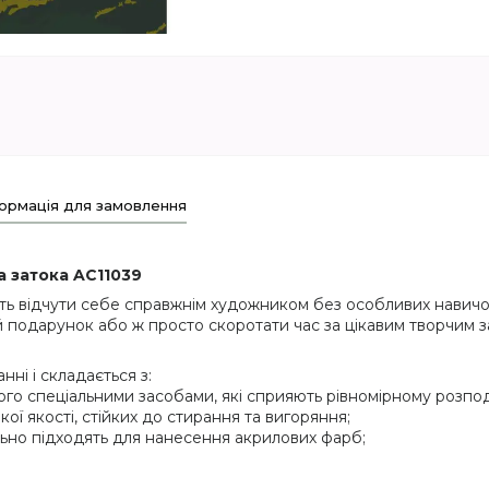
ормація для замовлення
а затока
AC11039
ть відчути себе справжнім художником без особливих навичок
 подарунок або ж просто скоротати час за цікавим творчим з
ні і складається з:
ого спеціальними засобами, які сприяють рівномірному розпод
кої якості, стійких до стирання та вигоряння;
еально підходять для нанесення акрилових фарб;