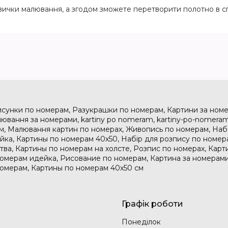
вички малювання, а згодом зможете перетворити полотно в сп
исунки по номерам, Разукрашки по номерам, Картини за номе
ювання за номерами, kartiny po nomeram, kartiny-po-nomeram
м, Малювання картин по номерах, Живопись по номерам, На
дейка, Картины по номерам 40х50, Набір для розпису по номе
тва, Картины по номерам на холсте, Розпис по номерах, Карт
номерам идейка, Рисование по номерам, Картина за номерами
номерам, Картины по номерам 40х50 см
Графік роботи
Понеділок