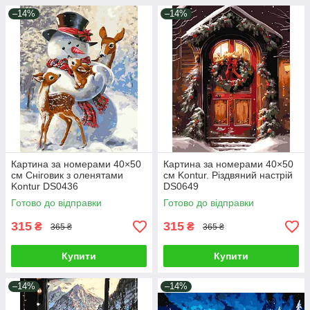
–14%
–14%
Картина за номерами 40×50
Картина за номерами 40×50
см Сніговик з оленятами
см Kontur. Різдвяний настрій
Kontur DS0436
DS0649
Готово до відправки
Готово до відправки
315
315
₴
₴
365 ₴
365 ₴
Купити
Купити
–14%
–14%