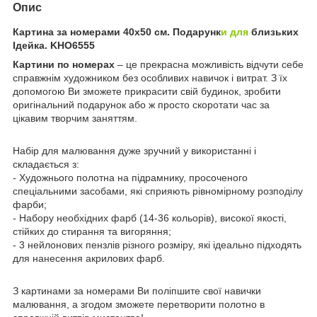
Опис
Картина за номерами 40х50 см. Подарунк
и для
близьких
Ідейка. KHO6555
Картини по номерах
– це прекрасна можливість відчути себе
справжнім художником без особливих навичок і витрат. З їх
допомогою Ви зможете прикрасити свій будинок, зробити
оригінальний подарунок або ж просто скоротати час за
цікавим творчим заняттям.
Набір для малювання дуже зручний у використанні і
складається з:
- Художнього полотна на підрамнику, просоченого
спеціальними засобами, які сприяють рівномірному розподілу
фарби;
- Набору необхідних фарб (14-36 кольорів), високої якості,
стійких до стирання та вигоряння;
- 3 нейлонових пензлів різного розміру, які ідеально підходять
для нанесення акрилових фарб.
З картинами за номерами Ви поліпшите свої навички
малювання, а згодом зможете перетворити полотно в