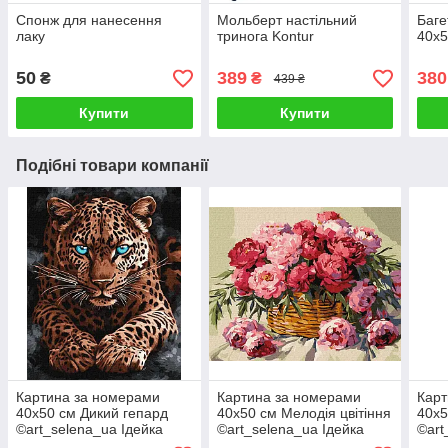
Спонж для нанесення
Мольберт настільний
Баге
лаку
тринога Kontur
40х5
50
389
380
₴
₴
439 ₴
Купити
Купити
Подібні товари компанії
Картина за номерами
Картина за номерами
Карт
40х50 см Дикий гепард
40х50 см Мелодія цвітіння
40х5
©art_selena_ua Ідейка
©art_selena_ua Ідейка
©art
KHO6814
KHO3304
KHO