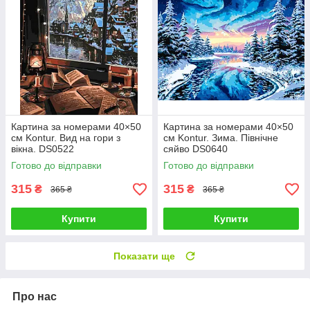
Картина за номерами 40×50
Картина за номерами 40×50
см Kontur. Вид на гори з
см Kontur. Зима. Північне
вікна. DS0522
сяйво DS0640
Готово до відправки
Готово до відправки
315
315
₴
₴
365 ₴
365 ₴
Купити
Купити
Показати ще
Про нас