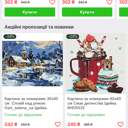
302
302
302
₴
₴
342 ₴
342 ₴
Купити
Купити
Акційні пропозиції та новинки
–14%
–14%
Картина за номерами 30х40
Картина за номерами 40х40
см. Спокій над річкою
см Смак дитинства Ідейка.
©art_selena_ua Ідейка.
КНО5532
KHO6425
Готово до відправки
Готово до відправки
242
245
₴
₴
282 ₴
285 ₴