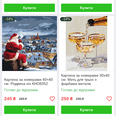
Купити
Купити
–14%
–14%
Картина за номерами 30х40
Картина за номерами 40×40
см. Мить для трьох з
см. Різдвяна ніч КHO8352
фарбами металік
©art_selena_ua Ідейка.
Готово до відправки
Готово до відправки
KHO5746
245
250
₴
₴
285 ₴
290 ₴
Купити
Купити