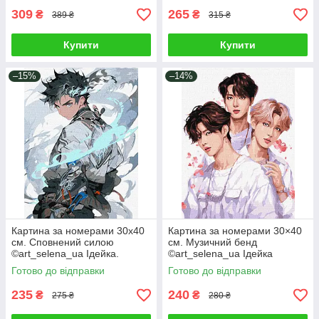
309
265
₴
₴
389 ₴
315 ₴
Купити
Купити
–15%
–14%
Картина за номерами 30х40
Картина за номерами 30×40
см. Сповнений силою
см. Музичний бенд
©art_selena_ua Ідейка.
©art_selena_ua Ідейка
KHO8387
КНО8394
Готово до відправки
Готово до відправки
235
240
₴
₴
275 ₴
280 ₴