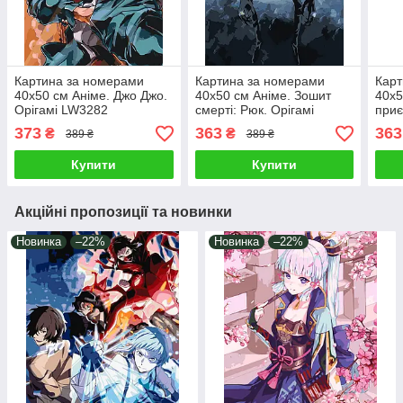
Картина за номерами
Картина за номерами
Карт
40х50 см Аніме. Джо Джо.
40х50 см Аніме. Зошит
40х5
Орігамі LW3282
смерті: Рюк. Орігамі
приє
LW3209
Момо
373
363
363
₴
₴
389 ₴
389 ₴
LW3
Купити
Купити
Акційні пропозиції та новинки
Новинка
–22%
Новинка
–22%