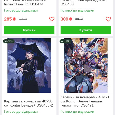
см Kontur. Аніме Геншин
см Kontur Венздей Аддамс
Імпакт Гань Ю. DS0474
DS0453
Готово до відправки
Готово до відправки
285
309
₴
₴
365 ₴
389 ₴
Купити
Купити
–21%
–16%
Картини за номерами 40×50
Картина за номерами 40×50
см Kontur. Аніме Геншин
см Kontur Венздей DS0453-2
Імпакт Ітто. DS0471
Готово до відправки
Готово до відправки