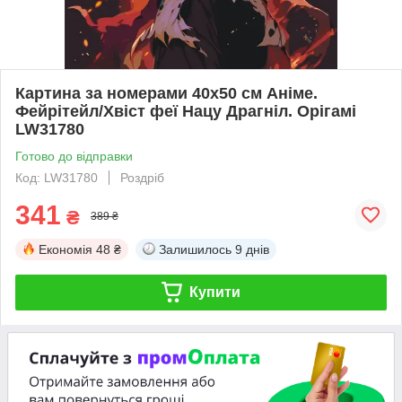
Картина за номерами 40х50 см Аніме.
Фейрітейл/Хвіст феї Нацу Драгніл. Орігамі
LW31780
Готово до відправки
Код: LW31780
Роздріб
341
₴
389 ₴
Економія
48 ₴
Залишилось
9 днів
Купити