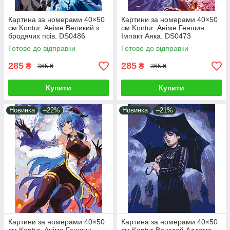
Картина за номерами 40×50
Картини за номерами 40×50
см Kontur. Аніме Великий з
см Kontur. Аніме Геншин
бродячих псів. DS0486
Імпакт Аяка. DS0473
Готово до відправки
Готово до відправки
285
285
₴
₴
365 ₴
365 ₴
Купити
Купити
Новинка
–22%
Новинка
–21%
Картини за номерами 40×50
Картина за номерами 40×50