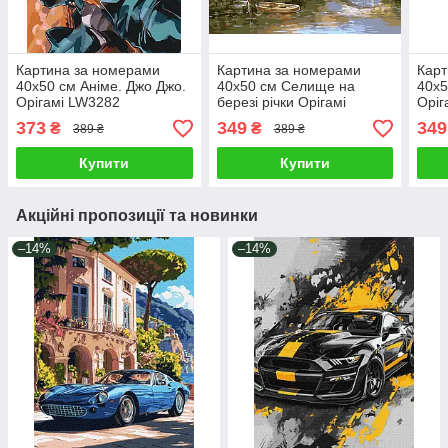
Картина за номерами
Картина за номерами
Карт
40х50 см Аніме. Джо Джо.
40х50 см Селище на
40х5
Орігамі LW3282
березі річки Орігамі
Оріг
LW3072
373
349
349
₴
₴
389 ₴
389 ₴
Купити
Купити
Акційні пропозиції та новинки
–14%
–14%