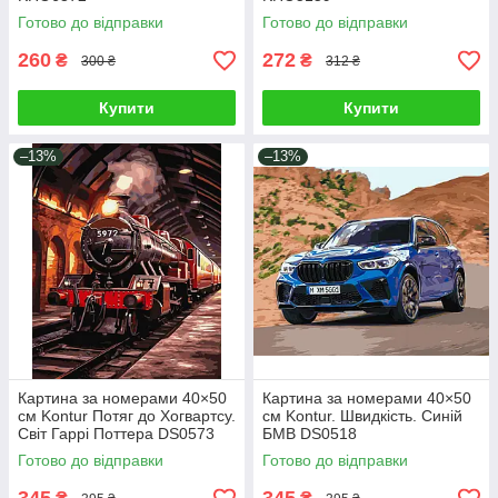
Готово до відправки
Готово до відправки
260
272
₴
₴
300 ₴
312 ₴
Купити
Купити
–13%
–13%
Картина за номерами 40×50
Картина за номерами 40×50
см Kontur Потяг до Хогвартсу.
см Kontur. Швидкість. Синій
Світ Гаррі Поттера DS0573
БМВ DS0518
Готово до відправки
Готово до відправки