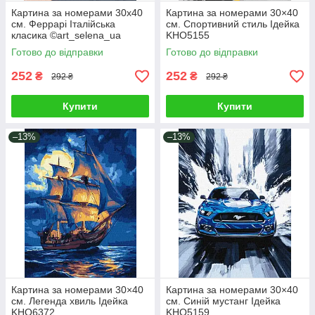
Картина за номерами 30х40
Картина за номерами 30×40
см. Феррарі Італійська
см. Спортивний стиль Ідейка
класика ©art_selena_ua
KHO5155
Ідейка. KHO6366
Готово до відправки
Готово до відправки
252
252
₴
₴
292 ₴
292 ₴
Купити
Купити
–13%
–13%
Картина за номерами 30×40
Картина за номерами 30×40
см. Легенда хвиль Ідейка
см. Синій мустанг Ідейка
KHO6372
KHO5159