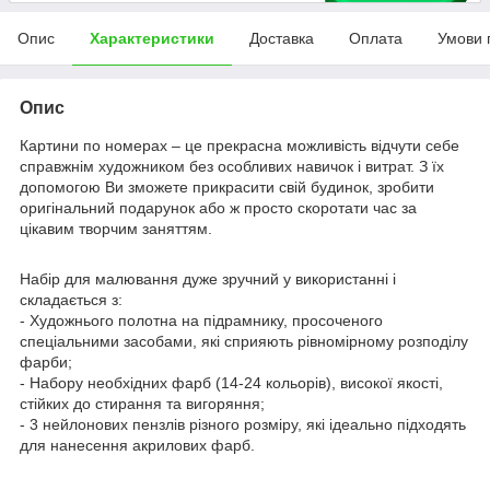
Опис
Характеристики
Доставка
Оплата
Умови 
Опис
Картини по номерах – це прекрасна можливість відчути себе
справжнім художником без особливих навичок і витрат. З їх
допомогою Ви зможете прикрасити свій будинок, зробити
оригінальний подарунок або ж просто скоротати час за
цікавим творчим заняттям.
Набір для малювання дуже зручний у використанні і
складається з:
- Художнього полотна на підрамнику, просоченого
спеціальними засобами, які сприяють рівномірному розподілу
фарби;
- Набору необхідних фарб (14-24 кольорів), високої якості,
стійких до стирання та вигоряння;
- 3 нейлонових пензлів різного розміру, які ідеально підходять
для нанесення акрилових фарб.