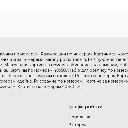
исунки по номерам, Разукрашки по номерам, Картини за номе
ювання за номерами, kartiny po nomeram, kartiny-po-nomeram
м, Малювання картин по номерах, Живопись по номерам, На
дейка, Картины по номерам 40х50, Набір для розпису по номе
тва, Картины по номерам на холсте, Розпис по номерах, Карт
номерам идейка, Рисование по номерам, Картина за номерами
номерам, Картины по номерам 40х50 см
Графік роботи
Понеділок
Вівторок