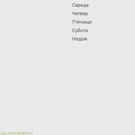
Середа
Четвер
Пʼятниця
Субота
Неділя
y_za_nomeramy/