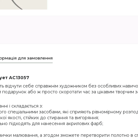
ормація для замовлення
ует AC13057
ть відчути себе справжнім художником без особливих навичок
 подарунок або ж просто скоротати час за цікавим творчим з
ні і складається з:
ого спеціальними засобами, які сприяють рівномірному розпод
кої якості, стійких до стирання та вигоряння;
еально підходять для нанесення акрилових фарб;
вички малювання, а згодом зможете перетворити полотно в сп