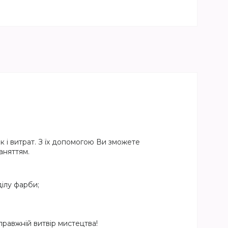
 і витрат. З їх допомогою Ви зможете
аняттям.
ілу фарби;
равжній витвір мистецтва!