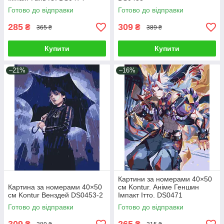
Готово до відправки
Готово до відправки
285
309
₴
₴
365 ₴
389 ₴
Купити
Купити
–21%
–16%
Картини за номерами 40×50
Картина за номерами 40×50
см Kontur. Аніме Геншин
см Kontur Венздей DS0453-2
Імпакт Ітто. DS0471
Готово до відправки
Готово до відправки