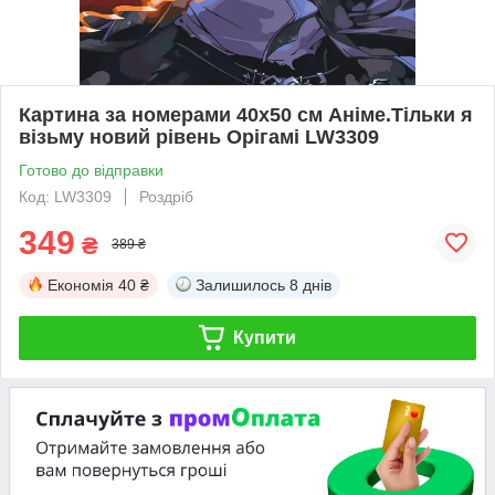
Картина за номерами 40х50 см Аніме.Тільки я
візьму новий рівень Орігамі LW3309
Готово до відправки
Код: LW3309
Роздріб
349
₴
389 ₴
Економія
40 ₴
Залишилось
8 днів
Купити