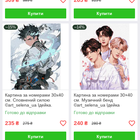
309
265
₴
₴
389 ₴
315 ₴
Купити
Купити
–15%
–14%
Картина за номерами 30х40
Картина за номерами 30×40
см. Сповнений силою
см. Музичний бенд
©art_selena_ua Ідейка.
©art_selena_ua Ідейка
KHO8387
КНО8394
Готово до відправки
Готово до відправки
235
240
₴
₴
275 ₴
280 ₴
Купити
Купити