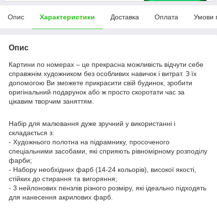
Опис
Характеристики
Доставка
Оплата
Умови 
Опис
Картини по номерах – це прекрасна можливість відчути себе
справжнім художником без особливих навичок і витрат. З їх
допомогою Ви зможете прикрасити свій будинок, зробити
оригінальний подарунок або ж просто скоротати час за
цікавим творчим заняттям.
Набір для малювання дуже зручний у використанні і
складається з:
- Художнього полотна на підрамнику, просоченого
спеціальними засобами, які сприяють рівномірному розподілу
фарби;
- Набору необхідних фарб (14-24 кольорів), високої якості,
стійких до стирання та вигоряння;
- 3 нейлонових пензлів різного розміру, які ідеально підходять
для нанесення акрилових фарб.