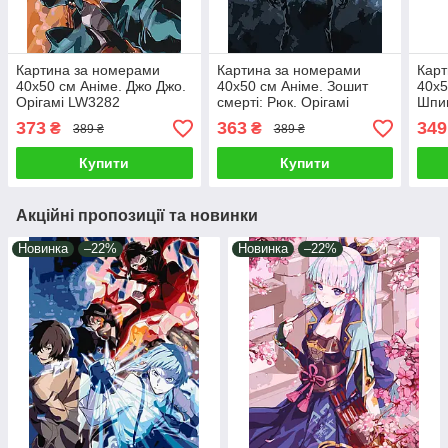
Картина за номерами
Картина за номерами
Карт
40х50 см Аніме. Джо Джо.
40х50 см Аніме. Зошит
40х5
Орігамі LW3282
смерті: Рюк. Орігамі
Шпиг
LW3209
373
363
349
₴
₴
389 ₴
389 ₴
Купити
Купити
Акційні пропозиції та новинки
Новинка
–22%
Новинка
–22%