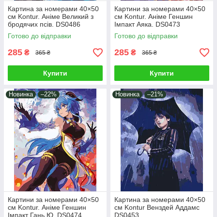
Картина за номерами 40×50
Картини за номерами 40×50
см Kontur. Аніме Великий з
см Kontur. Аніме Геншин
бродячих псів. DS0486
Імпакт Аяка. DS0473
Готово до відправки
Готово до відправки
285
285
₴
₴
365 ₴
365 ₴
Купити
Купити
Новинка
–22%
Новинка
–21%
Картини за номерами 40×50
Картина за номерами 40×50
см Kontur. Аніме Геншин
см Kontur Венздей Аддамс
Імпакт Гань Ю. DS0474
DS0453